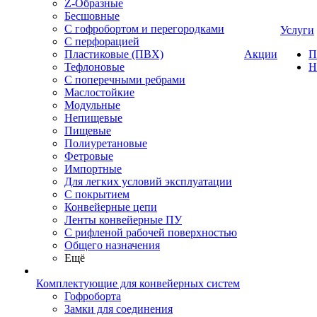
Z-Образные
Бесшовные
С гофробортом и перегородками
Услуги
С перфорацией
Пластиковые (ПВХ)
Акции
П
Тефлоновые
Н
С поперечными ребрами
Маслостойкие
Модульные
Непищевые
Пищевые
Полиуретановые
Фетровые
Импортные
Для легких условий эксплуатации
С покрытием
Конвейерные цепи
Ленты конвейерные ПУ
С рифленой рабочей поверхностью
Общего назначения
Ещё
Комплектующие для конвейерных систем
Гофроборта
Замки для соединения