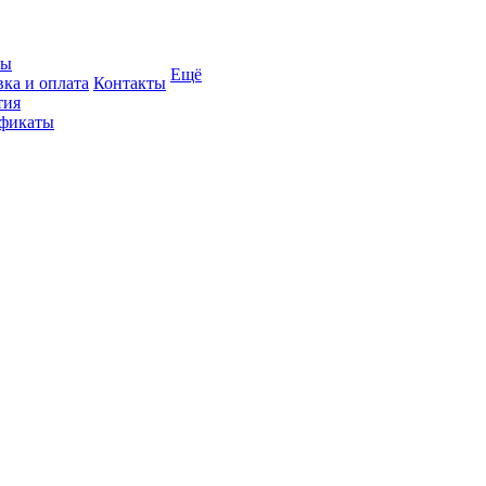
вы
Ещё
вка и оплата
Контакты
тия
фикаты