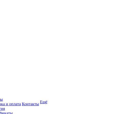
вы
Ещё
вка и оплата
Контакты
тия
фикаты