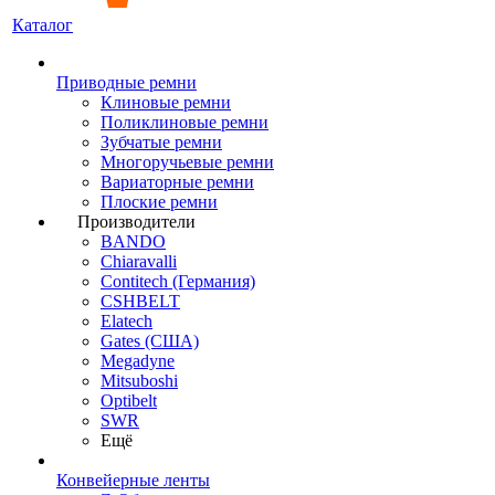
Каталог
Приводные ремни
Клиновые ремни
Поликлиновые ремни
Зубчатые ремни
Многоручьевые ремни
Вариаторные ремни
Плоские ремни
Производители
BANDO
Chiaravalli
Contitech (Германия)
CSHBELT
Elatech
Gates (США)
Megadyne
Mitsuboshi
Optibelt
SWR
Ещё
Конвейерные ленты