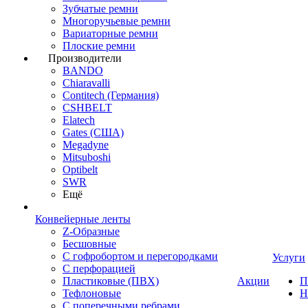
Зубчатые ремни
Многоручьевые ремни
Вариаторные ремни
Плоские ремни
Производители
BANDO
Chiaravalli
Contitech (Германия)
CSHBELT
Elatech
Gates (США)
Megadyne
Mitsuboshi
Optibelt
SWR
Ещё
Конвейерные ленты
Z-Образные
Бесшовные
С гофробортом и перегородками
Услуги
С перфорацией
Пластиковые (ПВХ)
Акции
П
Тефлоновые
Н
С поперечными ребрами