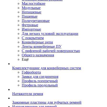
Маслостойкие
Модульные
Непищевые
Пищевые
Полиуретановые
Фетровые
Импортные
Для легких условий эксплуатации
С покрытием
Конвейерные цепи
Ленты конвейерные ПУ
С рифленой рабочей поверхностью
Общего назначения
Ещё
Комплектующие для конвейерных систем
Гофроборта
Замки для соединения
Профиль поперечный
Профиль продольный
Натяжители ремня
Зажимные пластины для зубчатых ремней
Направляющие для ремней