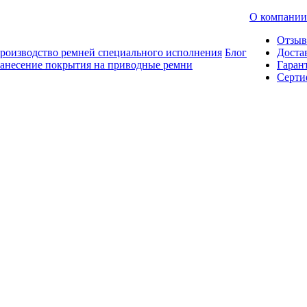
О компании
Отзы
роизводство ремней специального исполнения
Блог
Доста
анесение покрытия на приводные ремни
Гаран
Серти