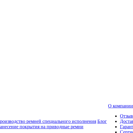
О компании
Отзы
роизводство ремней специального исполнения
Блог
Доста
анесение покрытия на приводные ремни
Гаран
Серти