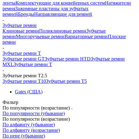
ленты
Комплектующие для конвейерных систем
Натяжители
ремня
Зажимные пластины для зубчатых
ремней
Бренды
Направляющие для ремней
-
Зубчатые ремни
Клиновые ремни
Поликлиновые ремни
Зубчатые
ремни
Многоручьевые ремни
Вариаторные ремни
Плоские
ремни
-
Зубчатые ремни Т
Зубчатые ремни GT
Зубчатые ремни HTD
Зубчатые ремни
MXL
Зубчатые ремни Т
-
Зубчатые ремни Т2.5
Зубчатые ремни Т10
Зубчатые ремни Т5
Gates (США)
Фильтр
По популярности (возрастание)
По популярности (убывание)
По популярности (возрастание)
По алфавиту (убывание)
По алфавиту (возрастание)
По цене (убывание)