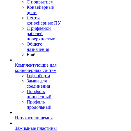
С покрытием
Конвейерные
цепи
Ленты
конвейерные ПУ
С рифленой
рабочей
поверхностью
Общего
назначения
Ещё
Комплектующие для
конвейерных систем
Гофроборта
Замки для
соединения
Профиль
поперечный
Профиль
продольный
Натяжители ремня
Зажимные пластины