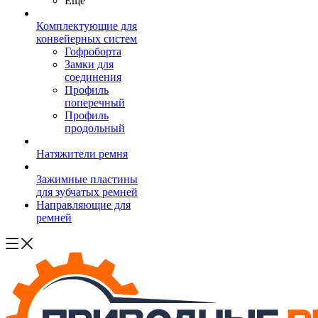
Ещё
Комплектующие для
конвейерных систем
Гофроборта
Замки для
соединения
Профиль
поперечный
Профиль
продольный
Натяжители ремня
Зажимные пластины
для зубчатых ремней
Направляющие для
ремней