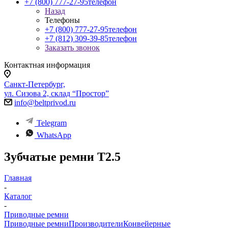
+7 (800) 777-27-95
телефон
Назад
Телефоны
+7 (800) 777-27-95
телефон
+7 (812) 309-39-85
телефон
Заказать звонок
Контактная информация
Санкт-Петербург,
ул. Сизова 2, склад “Простор”
info@beltprivod.ru
Telegram
WhatsApp
Зубчатые ремни Т2.5
Главная
-
Каталог
-
Приводные ремни
Приводные ремни
Производители
Конвейерные