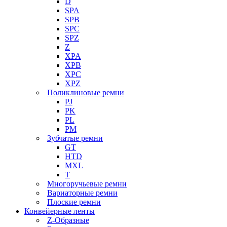
D
SPA
SPB
SPC
SPZ
Z
XPA
XPB
XPC
XPZ
Поликлиновые ремни
PJ
PK
PL
PM
Зубчатые ремни
GT
HTD
MXL
Т
Многоручьевые ремни
Вариаторные ремни
Плоские ремни
Конвейерные ленты
Z-Образные