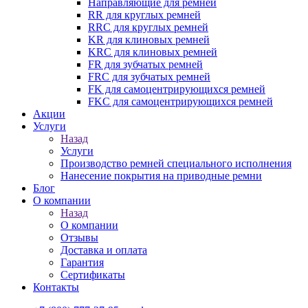
Направляющие для ремней
RR для круглых ремней
RRC для круглых ремней
KR для клиновых ремней
KRC для клиновых ремней
FR для зубчатых ремней
FRC для зубчатых ремней
FK для самоцентрирующихся ремней
FKC для самоцентрирующихся ремней
Акции
Услуги
Назад
Услуги
Производство ремней специального исполнения
Нанесение покрытия на приводные ремни
Блог
О компании
Назад
О компании
Отзывы
Доставка и оплата
Гарантия
Сертификаты
Контакты