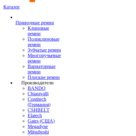
Каталог
Приводные ремни
Клиновые
ремни
Поликлиновые
ремни
Зубчатые ремни
Многоручьевые
ремни
Вариаторные
ремни
Плоские ремни
Производители
BANDO
Chiaravalli
Contitech
(Германия)
CSHBELT
Elatech
Gates (США)
Megadyne
Mitsuboshi