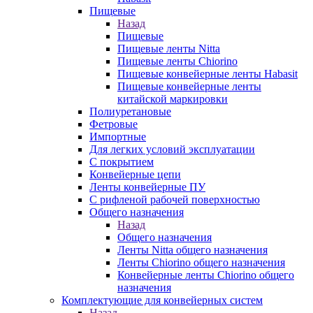
Пищевые
Назад
Пищевые
Пищевые ленты Nitta
Пищевые ленты Chiorino
Пищевые конвейерные ленты Habasit
Пищевые конвейерные ленты
китайской маркировки
Полиуретановые
Фетровые
Импортные
Для легких условий эксплуатации
С покрытием
Конвейерные цепи
Ленты конвейерные ПУ
С рифленой рабочей поверхностью
Общего назначения
Назад
Общего назначения
Ленты Nitta общего назначения
Ленты Chiorino общего назначения
Конвейерные ленты Chiorino общего
назначения
Комплектующие для конвейерных систем
Назад