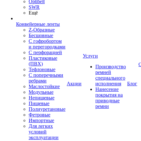
Optibelt
SWR
Ещё
Конвейерные ленты
Z-Образные
Бесшовные
С гофробортом
и перегородками
С перфорацией
Услуги
Пластиковые
(ПВХ)
Производство
Тефлоновые
ремней
С поперечными
специального
ребрами
Акции
исполнения
Блог
Маслостойкие
Нанесение
Модульные
покрытия на
Непищевые
приводные
Пищевые
ремни
Полиуретановые
Фетровые
Импортные
Для легких
условий
эксплуатации