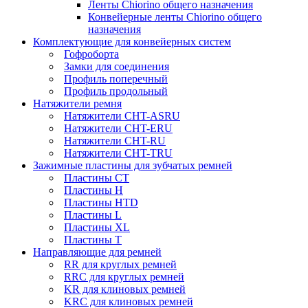
Ленты Chiorino общего назначения
Конвейерные ленты Chiorino общего
назначения
Комплектующие для конвейерных систем
Гофроборта
Замки для соединения
Профиль поперечный
Профиль продольный
Натяжители ремня
Натяжители CHT-ASRU
Натяжители CHT-ERU
Натяжители CHT-RU
Натяжители CHT-TRU
Зажимные пластины для зубчатых ремней
Пластины CT
Пластины H
Пластины HTD
Пластины L
Пластины XL
Пластины T
Направляющие для ремней
RR для круглых ремней
RRC для круглых ремней
KR для клиновых ремней
KRC для клиновых ремней