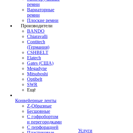
ремни
Вариаторные
ремни
Плоские ремни
Производители
BANDO
Chiaravalli
Contitech
(Германия)
CSHBELT
Elatech
Gates (США)
Megadyne
Mitsuboshi
Optibelt
SWR
Ещё
Конвейерные ленты
Z-Образные
Бесшовные
С гофробортом
и перегородками
С перфорацией
Услуги
Пластиковые