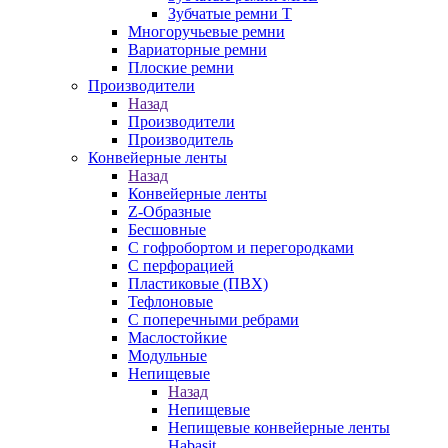
Зубчатые ремни Т
Многоручьевые ремни
Вариаторные ремни
Плоские ремни
Производители
Назад
Производители
Производитель
Конвейерные ленты
Назад
Конвейерные ленты
Z-Образные
Бесшовные
С гофробортом и перегородками
С перфорацией
Пластиковые (ПВХ)
Тефлоновые
С поперечными ребрами
Маслостойкие
Модульные
Непищевые
Назад
Непищевые
Непищевые конвейерные ленты
Habasit