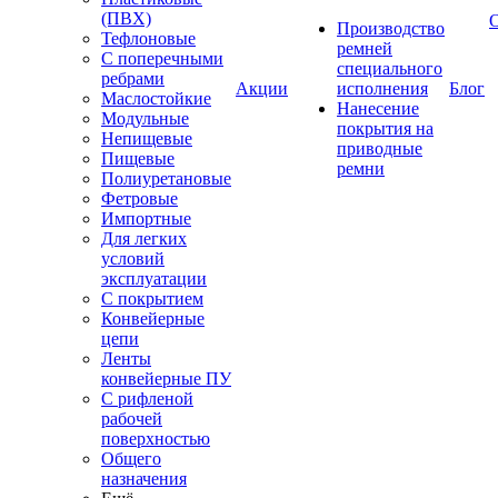
(ПВХ)
Производство
Тефлоновые
ремней
С поперечными
специального
ребрами
Акции
исполнения
Блог
Маслостойкие
Нанесение
Модульные
покрытия на
Непищевые
приводные
Пищевые
ремни
Полиуретановые
Фетровые
Импортные
Для легких
условий
эксплуатации
С покрытием
Конвейерные
цепи
Ленты
конвейерные ПУ
С рифленой
рабочей
поверхностью
Общего
назначения