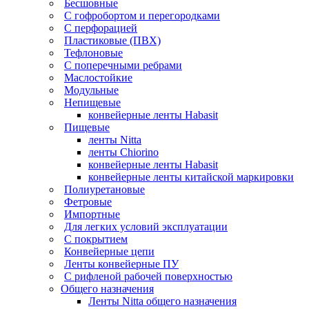
Бесшовные
С гофробортом и перегородками
С перфорацией
Пластиковые (ПВХ)
Тефлоновые
С поперечными ребрами
Маслостойкие
Модульные
Непищевые
конвейерные ленты Habasit
Пищевые
ленты Nitta
ленты Chiorino
конвейерные ленты Habasit
конвейерные ленты китайской маркировки
Полиуретановые
Фетровые
Импортные
Для легких условий эксплуатации
С покрытием
Конвейерные цепи
Ленты конвейерные ПУ
С рифленой рабочей поверхностью
Общего назначения
Ленты Nitta общего назначения