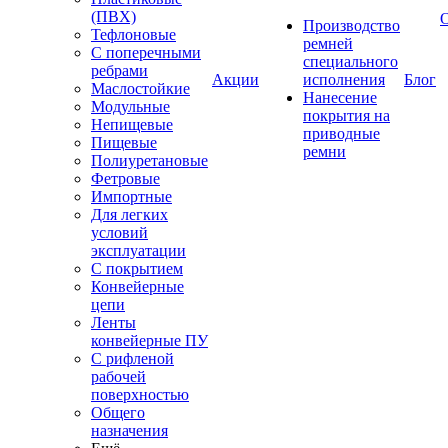
(ПВХ)
Производство
Тефлоновые
ремней
С поперечными
специального
ребрами
Акции
исполнения
Блог
Маслостойкие
Нанесение
Модульные
покрытия на
Непищевые
приводные
Пищевые
ремни
Полиуретановые
Фетровые
Импортные
Для легких
условий
эксплуатации
С покрытием
Конвейерные
цепи
Ленты
конвейерные ПУ
С рифленой
рабочей
поверхностью
Общего
назначения