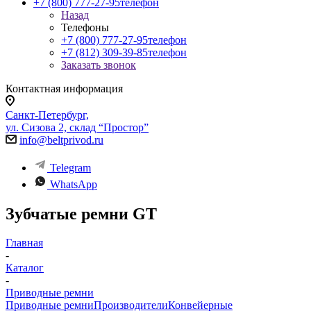
+7 (800) 777-27-95
телефон
Назад
Телефоны
+7 (800) 777-27-95
телефон
+7 (812) 309-39-85
телефон
Заказать звонок
Контактная информация
Санкт-Петербург,
ул. Сизова 2, склад “Простор”
info@beltprivod.ru
Telegram
WhatsApp
Зубчатые ремни GT
Главная
-
Каталог
-
Приводные ремни
Приводные ремни
Производители
Конвейерные