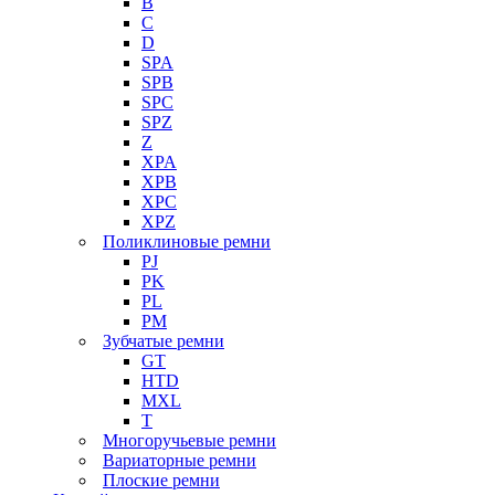
B
C
D
SPA
SPB
SPC
SPZ
Z
XPA
XPB
XPC
XPZ
Поликлиновые ремни
PJ
PK
PL
PM
Зубчатые ремни
GT
HTD
MXL
Т
Многоручьевые ремни
Вариаторные ремни
Плоские ремни