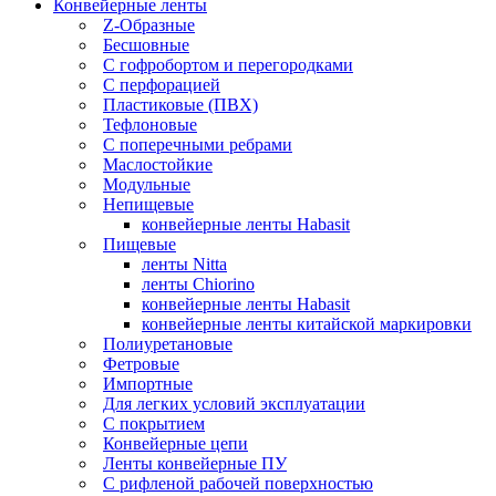
Конвейерные ленты
Z-Образные
Бесшовные
С гофробортом и перегородками
С перфорацией
Пластиковые (ПВХ)
Тефлоновые
С поперечными ребрами
Маслостойкие
Модульные
Непищевые
конвейерные ленты Habasit
Пищевые
ленты Nitta
ленты Chiorino
конвейерные ленты Habasit
конвейерные ленты китайской маркировки
Полиуретановые
Фетровые
Импортные
Для легких условий эксплуатации
С покрытием
Конвейерные цепи
Ленты конвейерные ПУ
С рифленой рабочей поверхностью