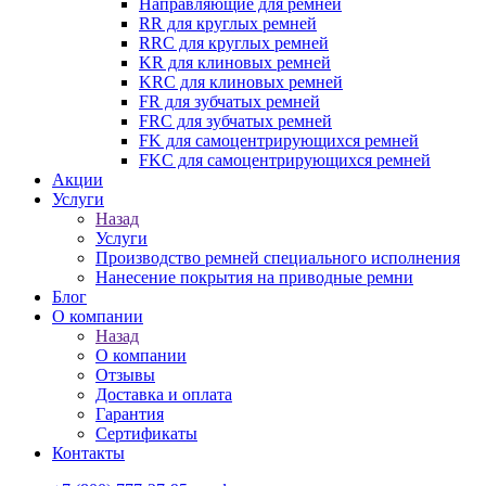
Направляющие для ремней
RR для круглых ремней
RRC для круглых ремней
KR для клиновых ремней
KRC для клиновых ремней
FR для зубчатых ремней
FRC для зубчатых ремней
FK для самоцентрирующихся ремней
FKC для самоцентрирующихся ремней
Акции
Услуги
Назад
Услуги
Производство ремней специального исполнения
Нанесение покрытия на приводные ремни
Блог
О компании
Назад
О компании
Отзывы
Доставка и оплата
Гарантия
Сертификаты
Контакты