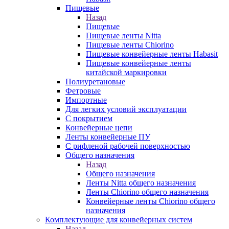
Пищевые
Назад
Пищевые
Пищевые ленты Nitta
Пищевые ленты Chiorino
Пищевые конвейерные ленты Habasit
Пищевые конвейерные ленты
китайской маркировки
Полиуретановые
Фетровые
Импортные
Для легких условий эксплуатации
С покрытием
Конвейерные цепи
Ленты конвейерные ПУ
С рифленой рабочей поверхностью
Общего назначения
Назад
Общего назначения
Ленты Nitta общего назначения
Ленты Chiorino общего назначения
Конвейерные ленты Chiorino общего
назначения
Комплектующие для конвейерных систем
Назад