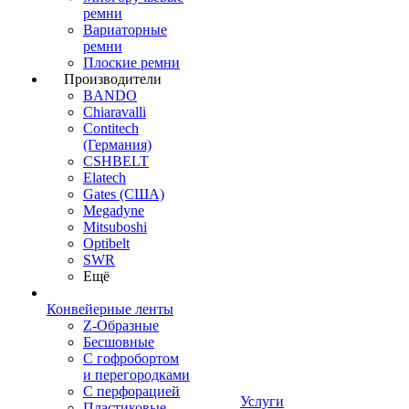
ремни
Вариаторные
ремни
Плоские ремни
Производители
BANDO
Chiaravalli
Contitech
(Германия)
CSHBELT
Elatech
Gates (США)
Megadyne
Mitsuboshi
Optibelt
SWR
Ещё
Конвейерные ленты
Z-Образные
Бесшовные
С гофробортом
и перегородками
С перфорацией
Услуги
Пластиковые