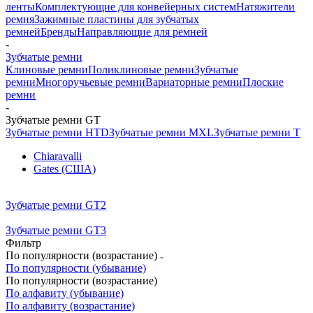
ленты
Комплектующие для конвейерных систем
Натяжители
ремня
Зажимные пластины для зубчатых
ремней
Бренды
Направляющие для ремней
-
Зубчатые ремни
Клиновые ремни
Поликлиновые ремни
Зубчатые
ремни
Многоручьевые ремни
Вариаторные ремни
Плоские
ремни
-
Зубчатые ремни GT
Зубчатые ремни HTD
Зубчатые ремни MXL
Зубчатые ремни Т
Chiaravalli
Gates (США)
Зубчатые ремни GT2
Зубчатые ремни GT3
Фильтр
По популярности (возрастание)
По популярности (убывание)
По популярности (возрастание)
По алфавиту (убывание)
По алфавиту (возрастание)