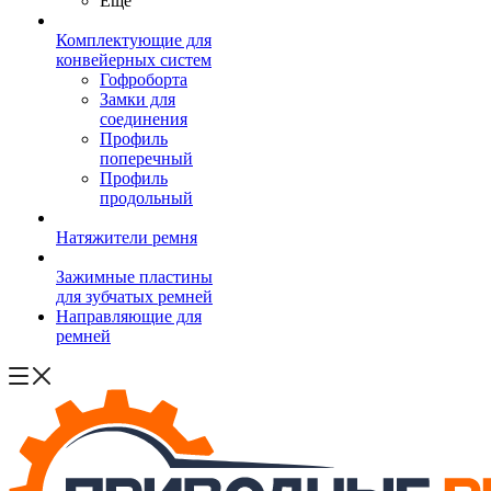
Ещё
Комплектующие для
конвейерных систем
Гофроборта
Замки для
соединения
Профиль
поперечный
Профиль
продольный
Натяжители ремня
Зажимные пластины
для зубчатых ремней
Направляющие для
ремней