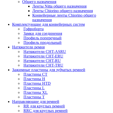
Общего назначения
Ленты Nitta общего назначения
Ленты Chiorino общего назначения
Конвейерные ленты Chiorino общего
назначения
Комплектующие для конвейерных систем
Гофроборта
Замки для соединения
Профиль поперечный
Профиль продольный
Натяжители ремня
Натяжители CHT-ASRU
Натяжители CHT-ERU
Натяжители CHT-RU
Натяжители CHT-TRU
Зажимные пластины для зубчатых ремней
Пластины CT
Пластины H
Пластины HTD
Пластины L
Пластины XL
Пластины T
Направляющие для ремней
RR для круглых ремней
RRC для круглых ремней