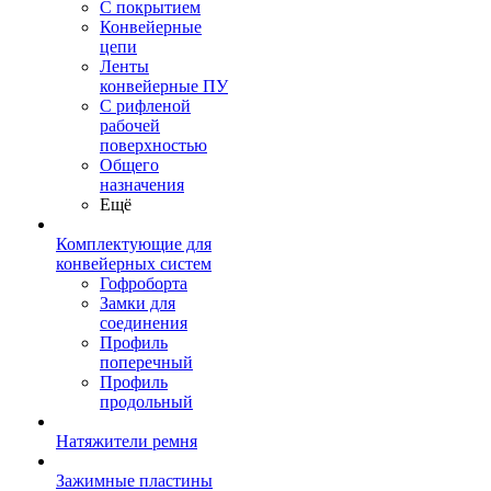
С покрытием
Конвейерные
цепи
Ленты
конвейерные ПУ
С рифленой
рабочей
поверхностью
Общего
назначения
Ещё
Комплектующие для
конвейерных систем
Гофроборта
Замки для
соединения
Профиль
поперечный
Профиль
продольный
Натяжители ремня
Зажимные пластины