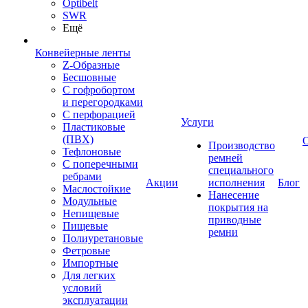
Optibelt
SWR
Ещё
Конвейерные ленты
Z-Образные
Бесшовные
С гофробортом
и перегородками
С перфорацией
Услуги
Пластиковые
(ПВХ)
Производство
Тефлоновые
ремней
С поперечными
специального
ребрами
Акции
исполнения
Блог
Маслостойкие
Нанесение
Модульные
покрытия на
Непищевые
приводные
Пищевые
ремни
Полиуретановые
Фетровые
Импортные
Для легких
условий
эксплуатации