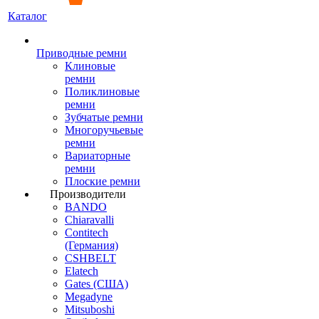
Каталог
Приводные ремни
Клиновые
ремни
Поликлиновые
ремни
Зубчатые ремни
Многоручьевые
ремни
Вариаторные
ремни
Плоские ремни
Производители
BANDO
Chiaravalli
Contitech
(Германия)
CSHBELT
Elatech
Gates (США)
Megadyne
Mitsuboshi