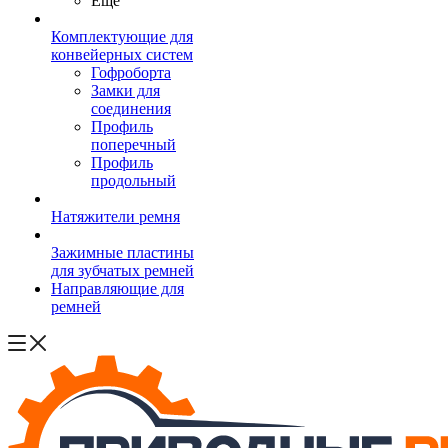
Ещё
Комплектующие для
конвейерных систем
Гофроборта
Замки для
соединения
Профиль
поперечный
Профиль
продольный
Натяжители ремня
Зажимные пластины
для зубчатых ремней
Направляющие для
ремней