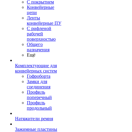
С покрытием
Конвейерные
цепи
Ленты
конвейерные ПУ
С рифленой
рабочей
поверхностью
Общего
назначения
Ещё
Комплектующие для
конвейерных систем
Гофроборта
Замки для
соединения
Профиль
поперечный
Профиль
продольный
Натяжители ремня
Зажимные пластины