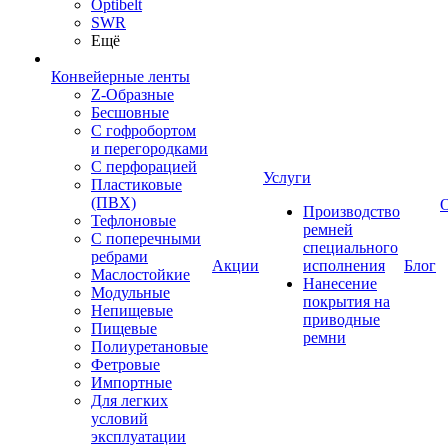
Optibelt
SWR
Ещё
Конвейерные ленты
Z-Образные
Бесшовные
С гофробортом
и перегородками
С перфорацией
Услуги
Пластиковые
(ПВХ)
Производство
Тефлоновые
ремней
С поперечными
специального
ребрами
Акции
исполнения
Блог
Маслостойкие
Нанесение
Модульные
покрытия на
Непищевые
приводные
Пищевые
ремни
Полиуретановые
Фетровые
Импортные
Для легких
условий
эксплуатации