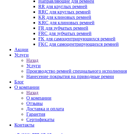
Направляющие для ремней
RR для круглых ремней
RRC для круглых ремней
KR для клиновых ремней
KRC для клиновых ремней
FR для зубчатых ремней
FRC для зубчатых ремней
FK для самоцентрирующихся ремней
FKC для самоцентрирующихся ремней
Акции
Услуги
Назад
Услуги
Производство ремней специального исполнения
Нанесение покрытия на приводные ремни
Блог
О компании
Назад
О компании
Отзывы
Доставка и оплата
Гарантия
Сертификаты
Контакты