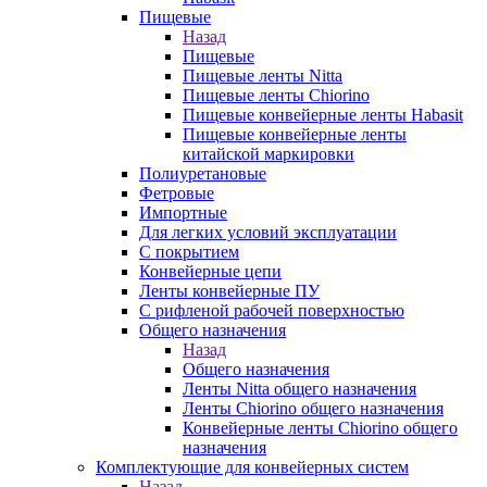
Пищевые
Назад
Пищевые
Пищевые ленты Nitta
Пищевые ленты Chiorino
Пищевые конвейерные ленты Habasit
Пищевые конвейерные ленты
китайской маркировки
Полиуретановые
Фетровые
Импортные
Для легких условий эксплуатации
С покрытием
Конвейерные цепи
Ленты конвейерные ПУ
С рифленой рабочей поверхностью
Общего назначения
Назад
Общего назначения
Ленты Nitta общего назначения
Ленты Chiorino общего назначения
Конвейерные ленты Chiorino общего
назначения
Комплектующие для конвейерных систем
Назад