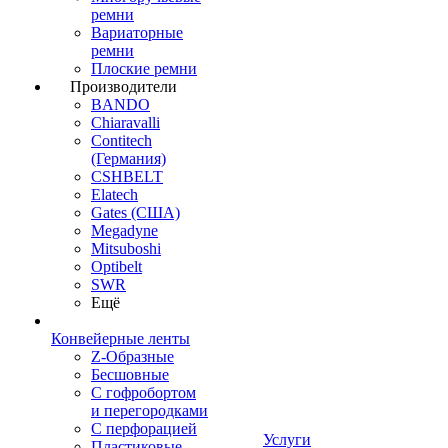
ремни
Вариаторные
ремни
Плоские ремни
Производители
BANDO
Chiaravalli
Contitech
(Германия)
CSHBELT
Elatech
Gates (США)
Megadyne
Mitsuboshi
Optibelt
SWR
Ещё
Конвейерные ленты
Z-Образные
Бесшовные
С гофробортом
и перегородками
С перфорацией
Услуги
Пластиковые