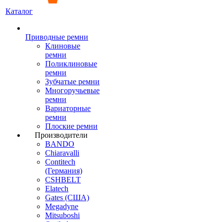
Каталог
Приводные ремни
Клиновые
ремни
Поликлиновые
ремни
Зубчатые ремни
Многоручьевые
ремни
Вариаторные
ремни
Плоские ремни
Производители
BANDO
Chiaravalli
Contitech
(Германия)
CSHBELT
Elatech
Gates (США)
Megadyne
Mitsuboshi