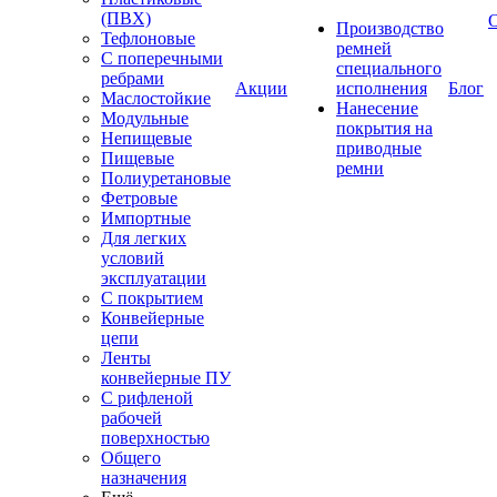
(ПВХ)
Производство
Тефлоновые
ремней
С поперечными
специального
ребрами
Акции
исполнения
Блог
Маслостойкие
Нанесение
Модульные
покрытия на
Непищевые
приводные
Пищевые
ремни
Полиуретановые
Фетровые
Импортные
Для легких
условий
эксплуатации
С покрытием
Конвейерные
цепи
Ленты
конвейерные ПУ
С рифленой
рабочей
поверхностью
Общего
назначения