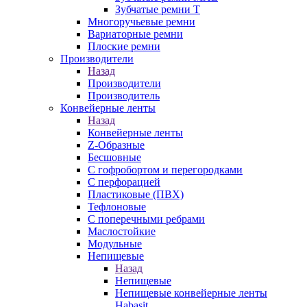
Зубчатые ремни Т
Многоручьевые ремни
Вариаторные ремни
Плоские ремни
Производители
Назад
Производители
Производитель
Конвейерные ленты
Назад
Конвейерные ленты
Z-Образные
Бесшовные
С гофробортом и перегородками
С перфорацией
Пластиковые (ПВХ)
Тефлоновые
С поперечными ребрами
Маслостойкие
Модульные
Непищевые
Назад
Непищевые
Непищевые конвейерные ленты
Habasit