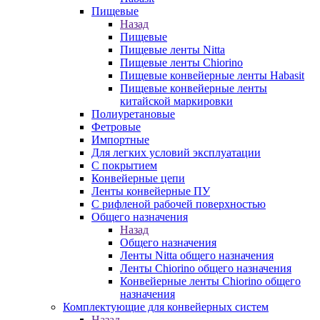
Пищевые
Назад
Пищевые
Пищевые ленты Nitta
Пищевые ленты Chiorino
Пищевые конвейерные ленты Habasit
Пищевые конвейерные ленты
китайской маркировки
Полиуретановые
Фетровые
Импортные
Для легких условий эксплуатации
С покрытием
Конвейерные цепи
Ленты конвейерные ПУ
С рифленой рабочей поверхностью
Общего назначения
Назад
Общего назначения
Ленты Nitta общего назначения
Ленты Chiorino общего назначения
Конвейерные ленты Chiorino общего
назначения
Комплектующие для конвейерных систем
Назад