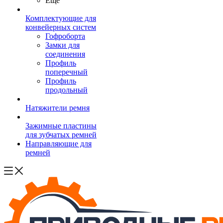
Ещё
Комплектующие для
конвейерных систем
Гофроборта
Замки для
соединения
Профиль
поперечный
Профиль
продольный
Натяжители ремня
Зажимные пластины
для зубчатых ремней
Направляющие для
ремней