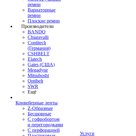
ремни
Вариаторные
ремни
Плоские ремни
Производители
BANDO
Chiaravalli
Contitech
(Германия)
CSHBELT
Elatech
Gates (США)
Megadyne
Mitsuboshi
Optibelt
SWR
Ещё
Конвейерные ленты
Z-Образные
Бесшовные
С гофробортом
и перегородками
С перфорацией
Услуги
Пластиковые