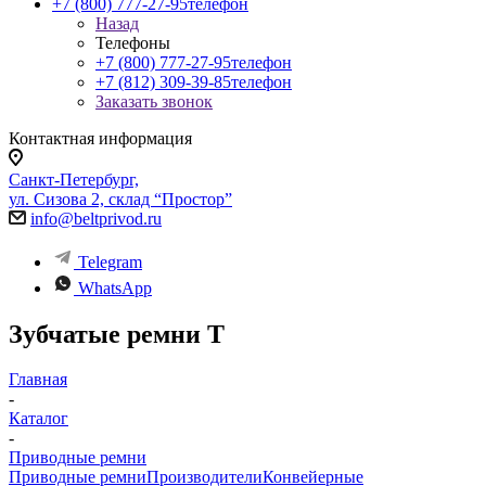
+7 (800) 777-27-95
телефон
Назад
Телефоны
+7 (800) 777-27-95
телефон
+7 (812) 309-39-85
телефон
Заказать звонок
Контактная информация
Санкт-Петербург,
ул. Сизова 2, склад “Простор”
info@beltprivod.ru
Telegram
WhatsApp
Зубчатые ремни Т
Главная
-
Каталог
-
Приводные ремни
Приводные ремни
Производители
Конвейерные