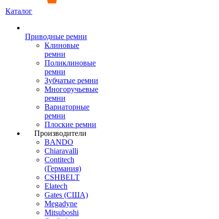
Каталог
Приводные ремни
Клиновые
ремни
Поликлиновые
ремни
Зубчатые ремни
Многоручьевые
ремни
Вариаторные
ремни
Плоские ремни
Производители
BANDO
Chiaravalli
Contitech
(Германия)
CSHBELT
Elatech
Gates (США)
Megadyne
Mitsuboshi