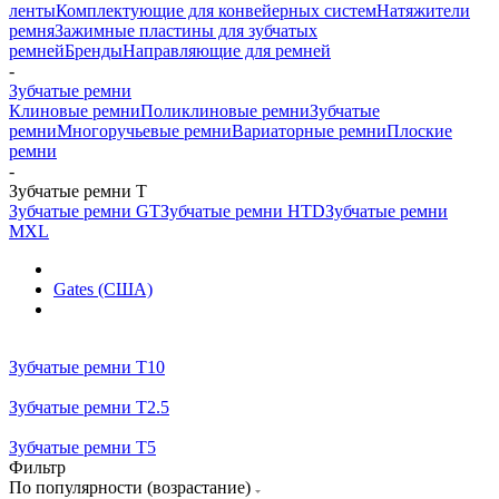
ленты
Комплектующие для конвейерных систем
Натяжители
ремня
Зажимные пластины для зубчатых
ремней
Бренды
Направляющие для ремней
-
Зубчатые ремни
Клиновые ремни
Поликлиновые ремни
Зубчатые
ремни
Многоручьевые ремни
Вариаторные ремни
Плоские
ремни
-
Зубчатые ремни Т
Зубчатые ремни GT
Зубчатые ремни HTD
Зубчатые ремни
MXL
Gates (США)
Зубчатые ремни Т10
Зубчатые ремни Т2.5
Зубчатые ремни Т5
Фильтр
По популярности (возрастание)