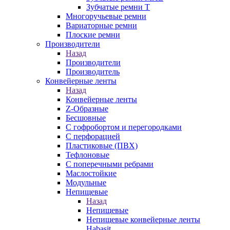
Зубчатые ремни Т
Многоручьевые ремни
Вариаторные ремни
Плоские ремни
Производители
Назад
Производители
Производитель
Конвейерные ленты
Назад
Конвейерные ленты
Z-Образные
Бесшовные
С гофробортом и перегородками
С перфорацией
Пластиковые (ПВХ)
Тефлоновые
С поперечными ребрами
Маслостойкие
Модульные
Непищевые
Назад
Непищевые
Непищевые конвейерные ленты
Habasit