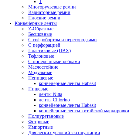
Т
Многоручьевые ремни
Вариаторные ремни
Плоские ремни
Конвейерные ленты
Z-Образные
Бесшовные
С гофробортом и перегородками
С перфорацией
Пластиковые (ПВХ)
Тефлоновые
С поперечными ребрами
Маслостойкие
Модульные
Непищевые
конвейерные ленты Habasit
Пищевые
ленты Nitta
ленты Chiorino
конвейерные ленты Habasit
конвейерные ленты китайской маркировки
Полиуретановые
Фетровые
Импортные
Для легких условий эксплуатации