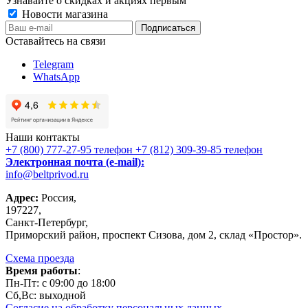
Узнавайте о скидках и акциях первым
Новости магазина
Оставайтесь на связи
Telegram
WhatsApp
Наши контакты
+7 (800) 777-27-95
телефон
+7 (812) 309-39-85
телефон
Электронная почта (e-mail):
info@beltprivod.ru
Адрес:
Россия,
197227,
Санкт-Петербург,
Приморский район, проспект Сизова, дом 2, склад «Простор».
Схема проезда
Время работы
:
Пн-Пт: c 09:00 до 18:00
Сб,Вc: выходной
Согласие на обработку персональных данных