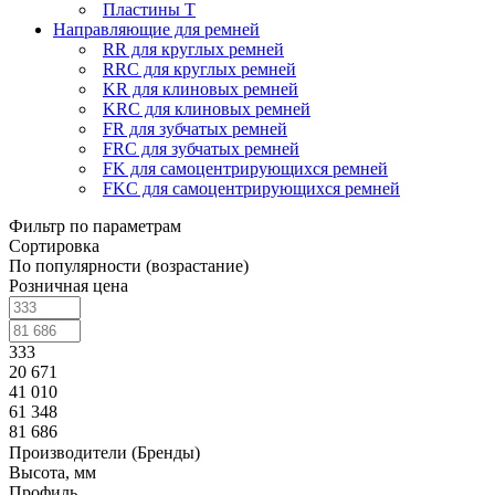
Пластины T
Направляющие для ремней
RR для круглых ремней
RRC для круглых ремней
KR для клиновых ремней
KRC для клиновых ремней
FR для зубчатых ремней
FRC для зубчатых ремней
FK для самоцентрирующихся ремней
FKC для самоцентрирующихся ремней
Фильтр по параметрам
Сортировка
По популярности (возрастание)
Розничная цена
333
20 671
41 010
61 348
81 686
Производители (Бренды)
Высота, мм
Профиль