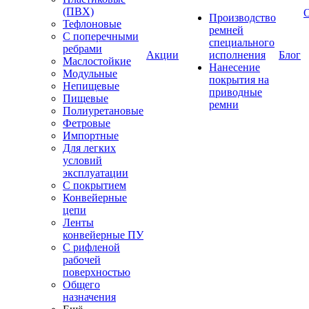
(ПВХ)
Производство
Тефлоновые
ремней
С поперечными
специального
ребрами
Акции
исполнения
Блог
Маслостойкие
Нанесение
Модульные
покрытия на
Непищевые
приводные
Пищевые
ремни
Полиуретановые
Фетровые
Импортные
Для легких
условий
эксплуатации
С покрытием
Конвейерные
цепи
Ленты
конвейерные ПУ
С рифленой
рабочей
поверхностью
Общего
назначения