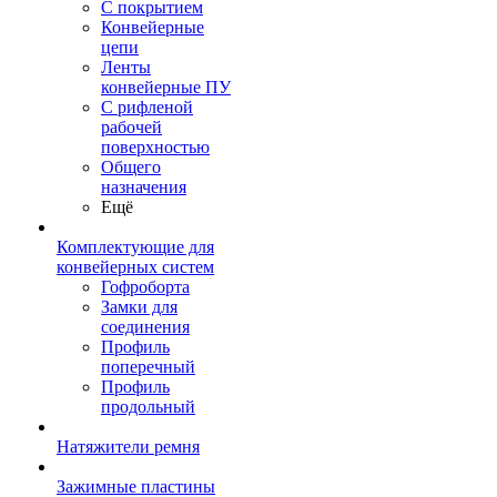
С покрытием
Конвейерные
цепи
Ленты
конвейерные ПУ
С рифленой
рабочей
поверхностью
Общего
назначения
Ещё
Комплектующие для
конвейерных систем
Гофроборта
Замки для
соединения
Профиль
поперечный
Профиль
продольный
Натяжители ремня
Зажимные пластины