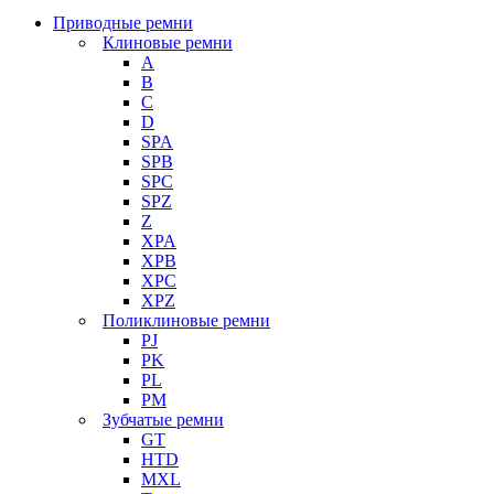
Приводные ремни
Клиновые ремни
A
B
C
D
SPA
SPB
SPC
SPZ
Z
XPA
XPB
XPC
XPZ
Поликлиновые ремни
PJ
PK
PL
PM
Зубчатые ремни
GT
HTD
MXL