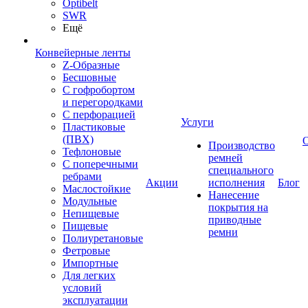
Optibelt
SWR
Ещё
Конвейерные ленты
Z-Образные
Бесшовные
С гофробортом
и перегородками
С перфорацией
Услуги
Пластиковые
(ПВХ)
Производство
Тефлоновые
ремней
С поперечными
специального
ребрами
Акции
исполнения
Блог
Маслостойкие
Нанесение
Модульные
покрытия на
Непищевые
приводные
Пищевые
ремни
Полиуретановые
Фетровые
Импортные
Для легких
условий
эксплуатации