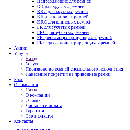
Направляющие для ремней
RR для круглых ремней
RRC для круглых ремней
KR для клиновых ремней
KRC для клиновых ремней
FR для зубчатых ремней
FRC для зубчатых ремней
FK для самоцентрирующихся ремней
FKC для самоцентрирующихся ремней
Акции
Услуги
Назад
Услуги
Производство ремней специального исполнения
Нанесение покрытия на приводные ремни
Блог
О компании
Назад
О компании
Отзывы
Доставка и оплата
Гарантия
Сертификаты
Контакты