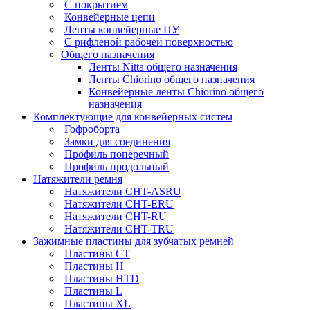
С покрытием
Конвейерные цепи
Ленты конвейерные ПУ
С рифленой рабочей поверхностью
Общего назначения
Ленты Nitta общего назначения
Ленты Chiorino общего назначения
Конвейерные ленты Chiorino общего
назначения
Комплектующие для конвейерных систем
Гофроборта
Замки для соединения
Профиль поперечный
Профиль продольный
Натяжители ремня
Натяжители CHT-ASRU
Натяжители CHT-ERU
Натяжители CHT-RU
Натяжители CHT-TRU
Зажимные пластины для зубчатых ремней
Пластины CT
Пластины H
Пластины HTD
Пластины L
Пластины XL