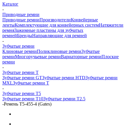
Каталог
-
Приводные ремни
Приводные ремни
Производители
Конвейерные
ленты
Комплектующие для конвейерных систем
Натяжители
ремня
Зажимные пластины для зубчатых
ремней
Бренды
Направляющие для ремней
-
Зубчатые ремни
Клиновые ремни
Поликлиновые ремни
Зубчатые
ремни
Многоручьевые ремни
Вариаторные ремни
Плоские
ремни
-
Зубчатые ремни Т
Зубчатые ремни GT
Зубчатые ремни HTD
Зубчатые ремни
MXL
Зубчатые ремни Т
-
Зубчатые ремни Т5
Зубчатые ремни Т10
Зубчатые ремни Т2.5
-
Ремень T5-455-4 (Gates)