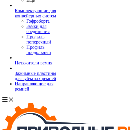
Ещё
Комплектующие для
конвейерных систем
Гофроборта
Замки для
соединения
Профиль
поперечный
Профиль
продольный
Натяжители ремня
Зажимные пластины
для зубчатых ремней
Направляющие для
ремней