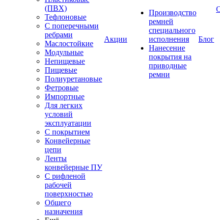
(ПВХ)
Производство
Тефлоновые
ремней
С поперечными
специального
ребрами
Акции
исполнения
Блог
Маслостойкие
Нанесение
Модульные
покрытия на
Непищевые
приводные
Пищевые
ремни
Полиуретановые
Фетровые
Импортные
Для легких
условий
эксплуатации
С покрытием
Конвейерные
цепи
Ленты
конвейерные ПУ
С рифленой
рабочей
поверхностью
Общего
назначения