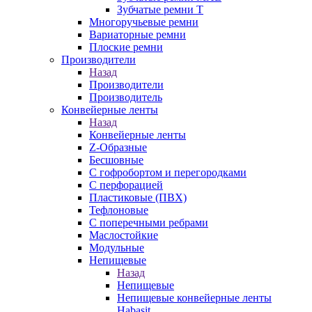
Зубчатые ремни Т
Многоручьевые ремни
Вариаторные ремни
Плоские ремни
Производители
Назад
Производители
Производитель
Конвейерные ленты
Назад
Конвейерные ленты
Z-Образные
Бесшовные
С гофробортом и перегородками
С перфорацией
Пластиковые (ПВХ)
Тефлоновые
С поперечными ребрами
Маслостойкие
Модульные
Непищевые
Назад
Непищевые
Непищевые конвейерные ленты
Habasit