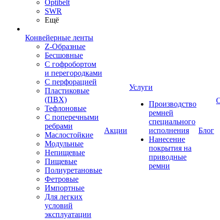
Optibelt
SWR
Ещё
Конвейерные ленты
Z-Образные
Бесшовные
С гофробортом
и перегородками
С перфорацией
Услуги
Пластиковые
(ПВХ)
Производство
Тефлоновые
ремней
С поперечными
специального
ребрами
Акции
исполнения
Блог
Маслостойкие
Нанесение
Модульные
покрытия на
Непищевые
приводные
Пищевые
ремни
Полиуретановые
Фетровые
Импортные
Для легких
условий
эксплуатации