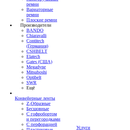
ремни
Вариаторные
ремни
Плоские ремни
Производители
BANDO
Chiaravalli
Contitech
(Германия)
CSHBELT
Elatech
Gates (США)
Megadyne
Mitsuboshi
Optibelt
SWR
Ещё
Конвейерные ленты
Z-Образные
Бесшовные
С гофробортом
и перегородками
С перфорацией
Услуги
Пластиковые