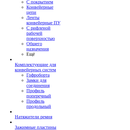
С покрытием
Конвейерные
цепи
Ленты
конвейерные ПУ
С рифленой
рабочей
поверхностью
Общего
назначения
Ещё
Комплектующие для
конвейерных систем
Гофроборта
Замки для
соединения
Профиль
поперечный
Профиль
продольный
Натяжители ремня
Зажимные пластины