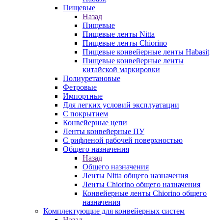
Пищевые
Назад
Пищевые
Пищевые ленты Nitta
Пищевые ленты Chiorino
Пищевые конвейерные ленты Habasit
Пищевые конвейерные ленты
китайской маркировки
Полиуретановые
Фетровые
Импортные
Для легких условий эксплуатации
С покрытием
Конвейерные цепи
Ленты конвейерные ПУ
С рифленой рабочей поверхностью
Общего назначения
Назад
Общего назначения
Ленты Nitta общего назначения
Ленты Chiorino общего назначения
Конвейерные ленты Chiorino общего
назначения
Комплектующие для конвейерных систем
Назад