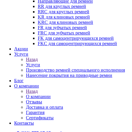
Направляющие для ремней
RR для круглых ремней
RRC для круглых ремней
KR для клиновых ремней
KRC для клиновых ремней
FR для зубчатых ремней
FRC для зубчатых ремней
FK для самоцентрирующихся ремней
FKC для самоцентрирующихся ремней
Акции
Услуги
Назад
Услуги
Производство ремней специального исполнения
Нанесение покрытия на приводные ремни
Блог
О компании
Назад
О компании
Отзывы
Доставка и оплата
Гарантия
Сертификаты
Контакты