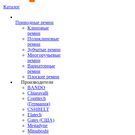
Каталог
Приводные ремни
Клиновые
ремни
Поликлиновые
ремни
Зубчатые ремни
Многоручьевые
ремни
Вариаторные
ремни
Плоские ремни
Производители
BANDO
Chiaravalli
Contitech
(Германия)
CSHBELT
Elatech
Gates (США)
Megadyne
Mitsuboshi