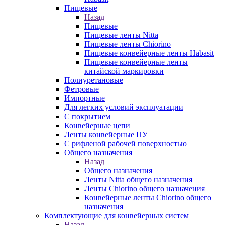
Пищевые
Назад
Пищевые
Пищевые ленты Nitta
Пищевые ленты Chiorino
Пищевые конвейерные ленты Habasit
Пищевые конвейерные ленты
китайской маркировки
Полиуретановые
Фетровые
Импортные
Для легких условий эксплуатации
С покрытием
Конвейерные цепи
Ленты конвейерные ПУ
С рифленой рабочей поверхностью
Общего назначения
Назад
Общего назначения
Ленты Nitta общего назначения
Ленты Chiorino общего назначения
Конвейерные ленты Chiorino общего
назначения
Комплектующие для конвейерных систем
Назад