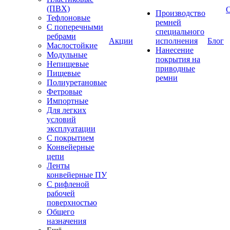
(ПВХ)
Производство
Тефлоновые
ремней
С поперечными
специального
ребрами
Акции
исполнения
Блог
Маслостойкие
Нанесение
Модульные
покрытия на
Непищевые
приводные
Пищевые
ремни
Полиуретановые
Фетровые
Импортные
Для легких
условий
эксплуатации
С покрытием
Конвейерные
цепи
Ленты
конвейерные ПУ
С рифленой
рабочей
поверхностью
Общего
назначения