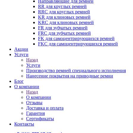
Направляющие для ремней
RR для круглых ремней
RRC для круглых ремней
KR для клиновых ремней
KRC для клиновых ремней
FR для зубчатых ремней
FRC для зубчатых ремней
FK для самоцентрирующихся ремней
FKC для самоцентрирующихся ремней
Акции
Услуги
Назад
Услуги
Производство ремней специального исполнения
Нанесение покрытия на приводные ремни
Блог
О компании
Назад
О компании
Отзывы
Доставка и оплата
Гарантия
Сертификаты
Контакты