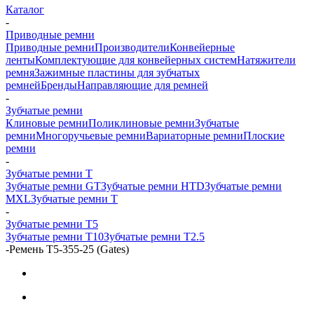
Каталог
-
Приводные ремни
Приводные ремни
Производители
Конвейерные
ленты
Комплектующие для конвейерных систем
Натяжители
ремня
Зажимные пластины для зубчатых
ремней
Бренды
Направляющие для ремней
-
Зубчатые ремни
Клиновые ремни
Поликлиновые ремни
Зубчатые
ремни
Многоручьевые ремни
Вариаторные ремни
Плоские
ремни
-
Зубчатые ремни Т
Зубчатые ремни GT
Зубчатые ремни HTD
Зубчатые ремни
MXL
Зубчатые ремни Т
-
Зубчатые ремни Т5
Зубчатые ремни Т10
Зубчатые ремни Т2.5
-
Ремень T5-355-25 (Gates)