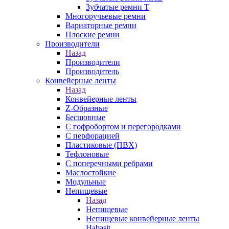
Зубчатые ремни Т
Многоручьевые ремни
Вариаторные ремни
Плоские ремни
Производители
Назад
Производители
Производитель
Конвейерные ленты
Назад
Конвейерные ленты
Z-Образные
Бесшовные
С гофробортом и перегородками
С перфорацией
Пластиковые (ПВХ)
Тефлоновые
С поперечными ребрами
Маслостойкие
Модульные
Непищевые
Назад
Непищевые
Непищевые конвейерные ленты
Habasit