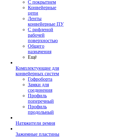
С покрытием
Конвейерные
цепи
Ленты
конвейерные ПУ
С рифленой
рабочей
поверхностью
Общего
назначения
Ещё
Комплектующие для
конвейерных систем
Гофроборта
Замки для
соединения
Профиль
поперечный
Профиль
продольный
Натяжители ремня
Зажимные пластины