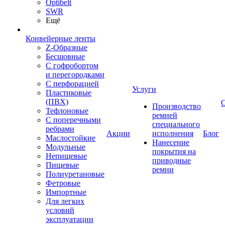
Optibelt
SWR
Ещё
Конвейерные ленты
Z-Образные
Бесшовные
С гофробортом
и перегородками
С перфорацией
Услуги
Пластиковые
(ПВХ)
Производство
Тефлоновые
ремней
С поперечными
специального
ребрами
Акции
исполнения
Блог
Маслостойкие
Нанесение
Модульные
покрытия на
Непищевые
приводные
Пищевые
ремни
Полиуретановые
Фетровые
Импортные
Для легких
условий
эксплуатации