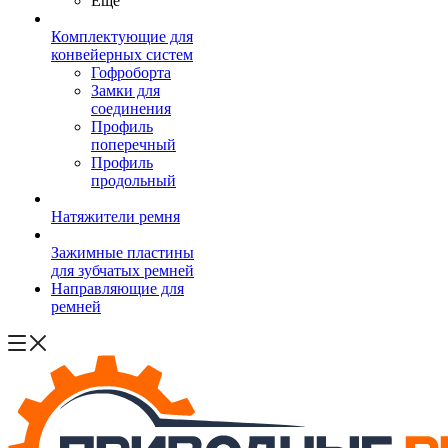
Ещё
Комплектующие для
конвейерных систем
Гофроборта
Замки для
соединения
Профиль
поперечный
Профиль
продольный
Натяжители ремня
Зажимные пластины
для зубчатых ремней
Направляющие для
ремней