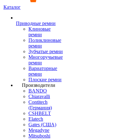
Каталог
Приводные ремни
Клиновые
ремни
Поликлиновые
ремни
Зубчатые ремни
Многоручьевые
ремни
Вариаторные
ремни
Плоские ремни
Производители
BANDO
Chiaravalli
Contitech
(Германия)
CSHBELT
Elatech
Gates (США)
Megadyne
Mitsuboshi