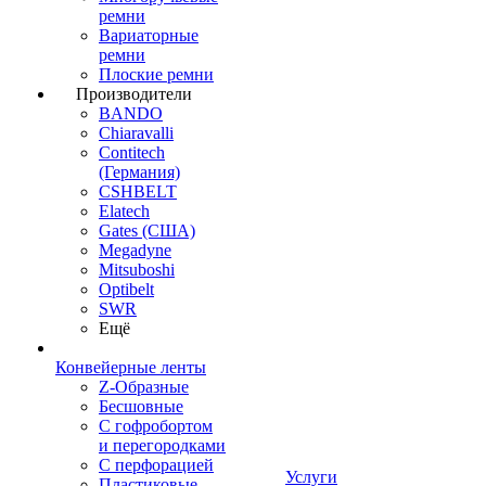
ремни
Вариаторные
ремни
Плоские ремни
Производители
BANDO
Chiaravalli
Contitech
(Германия)
CSHBELT
Elatech
Gates (США)
Megadyne
Mitsuboshi
Optibelt
SWR
Ещё
Конвейерные ленты
Z-Образные
Бесшовные
С гофробортом
и перегородками
С перфорацией
Услуги
Пластиковые