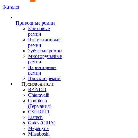
Каталог
Приводные ремни
Клиновые
ремни
Поликлиновые
ремни
Зубчатые ремни
Многоручьевые
ремни
Вариаторные
ремни
Плоские ремни
Производители
BANDO
Chiaravalli
Contitech
(Германия)
CSHBELT
Elatech
Gates (США)
Megadyne
Mitsuboshi