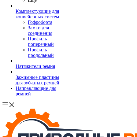
Ещё
Комплектующие для
конвейерных систем
Гофроборта
Замки для
соединения
Профиль
поперечный
Профиль
продольный
Натяжители ремня
Зажимные пластины
для зубчатых ремней
Направляющие для
ремней