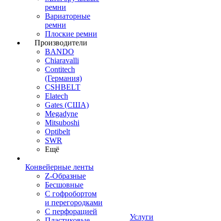
ремни
Вариаторные
ремни
Плоские ремни
Производители
BANDO
Chiaravalli
Contitech
(Германия)
CSHBELT
Elatech
Gates (США)
Megadyne
Mitsuboshi
Optibelt
SWR
Ещё
Конвейерные ленты
Z-Образные
Бесшовные
С гофробортом
и перегородками
С перфорацией
Услуги
Пластиковые