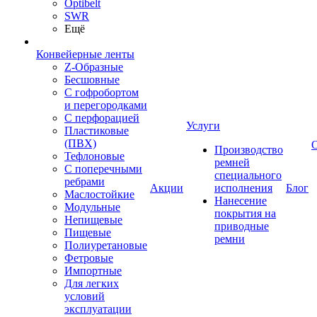
Optibelt
SWR
Ещё
Конвейерные ленты
Z-Образные
Бесшовные
С гофробортом
и перегородками
С перфорацией
Услуги
Пластиковые
(ПВХ)
Производство
Тефлоновые
ремней
С поперечными
специального
ребрами
Акции
исполнения
Блог
Маслостойкие
Нанесение
Модульные
покрытия на
Непищевые
приводные
Пищевые
ремни
Полиуретановые
Фетровые
Импортные
Для легких
условий
эксплуатации