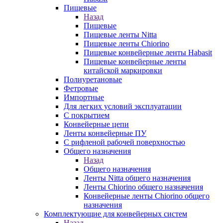
Пищевые
Назад
Пищевые
Пищевые ленты Nitta
Пищевые ленты Chiorino
Пищевые конвейерные ленты Habasit
Пищевые конвейерные ленты
китайской маркировки
Полиуретановые
Фетровые
Импортные
Для легких условий эксплуатации
С покрытием
Конвейерные цепи
Ленты конвейерные ПУ
С рифленой рабочей поверхностью
Общего назначения
Назад
Общего назначения
Ленты Nitta общего назначения
Ленты Chiorino общего назначения
Конвейерные ленты Chiorino общего
назначения
Комплектующие для конвейерных систем
Назад