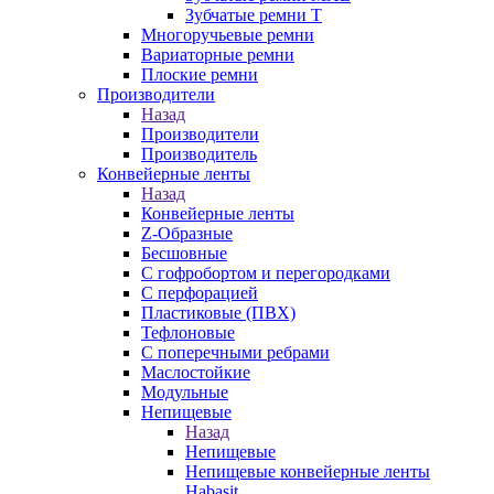
Зубчатые ремни Т
Многоручьевые ремни
Вариаторные ремни
Плоские ремни
Производители
Назад
Производители
Производитель
Конвейерные ленты
Назад
Конвейерные ленты
Z-Образные
Бесшовные
С гофробортом и перегородками
С перфорацией
Пластиковые (ПВХ)
Тефлоновые
С поперечными ребрами
Маслостойкие
Модульные
Непищевые
Назад
Непищевые
Непищевые конвейерные ленты
Habasit