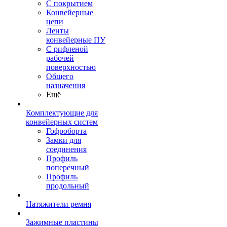
С покрытием
Конвейерные
цепи
Ленты
конвейерные ПУ
С рифленой
рабочей
поверхностью
Общего
назначения
Ещё
Комплектующие для
конвейерных систем
Гофроборта
Замки для
соединения
Профиль
поперечный
Профиль
продольный
Натяжители ремня
Зажимные пластины