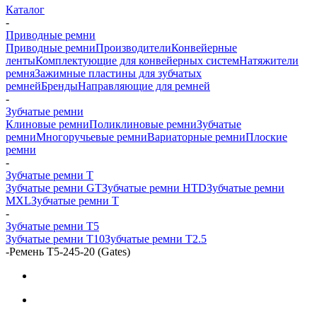
Каталог
-
Приводные ремни
Приводные ремни
Производители
Конвейерные
ленты
Комплектующие для конвейерных систем
Натяжители
ремня
Зажимные пластины для зубчатых
ремней
Бренды
Направляющие для ремней
-
Зубчатые ремни
Клиновые ремни
Поликлиновые ремни
Зубчатые
ремни
Многоручьевые ремни
Вариаторные ремни
Плоские
ремни
-
Зубчатые ремни Т
Зубчатые ремни GT
Зубчатые ремни HTD
Зубчатые ремни
MXL
Зубчатые ремни Т
-
Зубчатые ремни Т5
Зубчатые ремни Т10
Зубчатые ремни Т2.5
-
Ремень T5-245-20 (Gates)