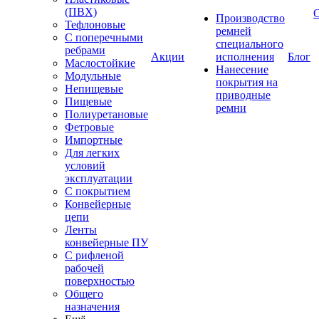
(ПВХ)
Производство
Тефлоновые
ремней
С поперечными
специального
ребрами
Акции
исполнения
Блог
Маслостойкие
Нанесение
Модульные
покрытия на
Непищевые
приводные
Пищевые
ремни
Полиуретановые
Фетровые
Импортные
Для легких
условий
эксплуатации
С покрытием
Конвейерные
цепи
Ленты
конвейерные ПУ
С рифленой
рабочей
поверхностью
Общего
назначения