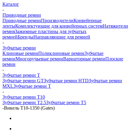
Каталог
-
Приводные ремни
Приводные ремни
Производители
Конвейерные
ленты
Комплектующие для конвейерных систем
Натяжители
ремня
Зажимные пластины для зубчатых
ремней
Бренды
Направляющие для ремней
-
Зубчатые ремни
Клиновые ремни
Поликлиновые ремни
Зубчатые
ремни
Многоручьевые ремни
Вариаторные ремни
Плоские
ремни
-
Зубчатые ремни Т
Зубчатые ремни GT
Зубчатые ремни HTD
Зубчатые ремни
MXL
Зубчатые ремни Т
-
Зубчатые ремни Т10
Зубчатые ремни Т2.5
Зубчатые ремни Т5
-
Викель T10-1350 (Gates)