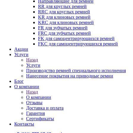
Направляющие для ремней
RR для круглых ремней
RRC для круглых ремней
KR для клиновых ремней
KRC для клиновых ремней
FR для зубчатых ремней
FRC для зубчатых ремней
FK для самоцентрирующихся ремней
FKC для самоцентрирующихся ремней
Акции
Услуги
Назад
Услуги
Производство ремней специального исполнения
Нанесение покрытия на приводные ремни
Блог
О компании
Назад
О компании
Отзывы
Доставка и оплата
Гарантия
Сертификаты
Контакты