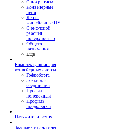
С покрытием
Конвейерные
цепи
Ленты
конвейерные ПУ
С рифленой
рабочей
поверхностью
Общего
назначения
Ещё
Комплектующие для
конвейерных систем
Гофроборта
Замки для
соединения
Профиль
поперечный
Профиль
продольный
Натяжители ремня
Зажимные пластины