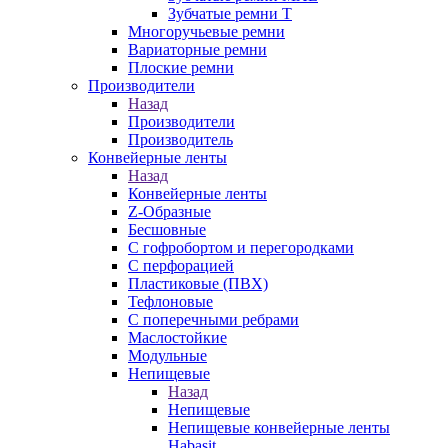
Зубчатые ремни Т
Многоручьевые ремни
Вариаторные ремни
Плоские ремни
Производители
Назад
Производители
Производитель
Конвейерные ленты
Назад
Конвейерные ленты
Z-Образные
Бесшовные
С гофробортом и перегородками
С перфорацией
Пластиковые (ПВХ)
Тефлоновые
С поперечными ребрами
Маслостойкие
Модульные
Непищевые
Назад
Непищевые
Непищевые конвейерные ленты
Habasit