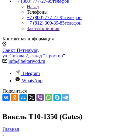
+7 (800) 777-27-95
телефон
Назад
Телефоны
+7 (800) 777-27-95
телефон
+7 (812) 309-39-85
телефон
Заказать звонок
Контактная информация
Санкт-Петербург,
ул. Сизова 2, склад “Простор”
info@beltprivod.ru
Telegram
WhatsApp
Поделиться
Викель T10-1350 (Gates)
Главная
-