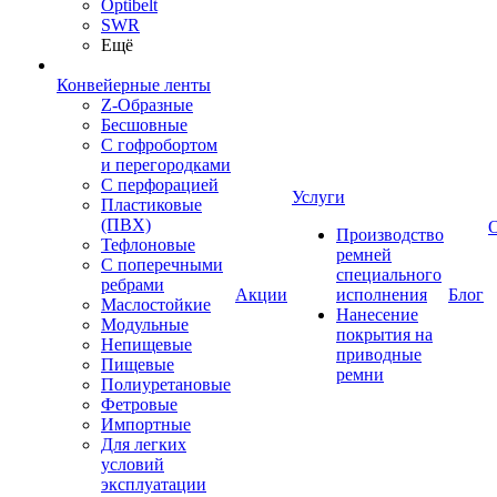
Optibelt
SWR
Ещё
Конвейерные ленты
Z-Образные
Бесшовные
С гофробортом
и перегородками
С перфорацией
Услуги
Пластиковые
(ПВХ)
Производство
Тефлоновые
ремней
С поперечными
специального
ребрами
Акции
исполнения
Блог
Маслостойкие
Нанесение
Модульные
покрытия на
Непищевые
приводные
Пищевые
ремни
Полиуретановые
Фетровые
Импортные
Для легких
условий
эксплуатации