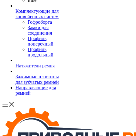
Ещё
Комплектующие для
конвейерных систем
Гофроборта
Замки для
соединения
Профиль
поперечный
Профиль
продольный
Натяжители ремня
Зажимные пластины
для зубчатых ремней
Направляющие для
ремней