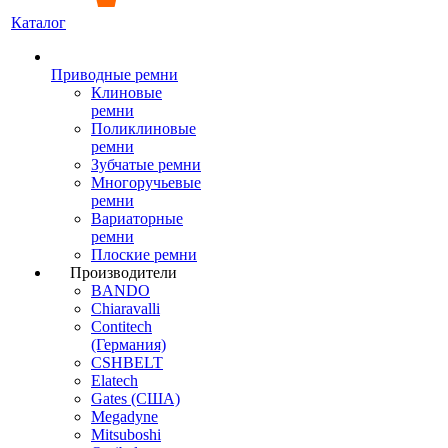
Каталог
Приводные ремни
Клиновые
ремни
Поликлиновые
ремни
Зубчатые ремни
Многоручьевые
ремни
Вариаторные
ремни
Плоские ремни
Производители
BANDO
Chiaravalli
Contitech
(Германия)
CSHBELT
Elatech
Gates (США)
Megadyne
Mitsuboshi