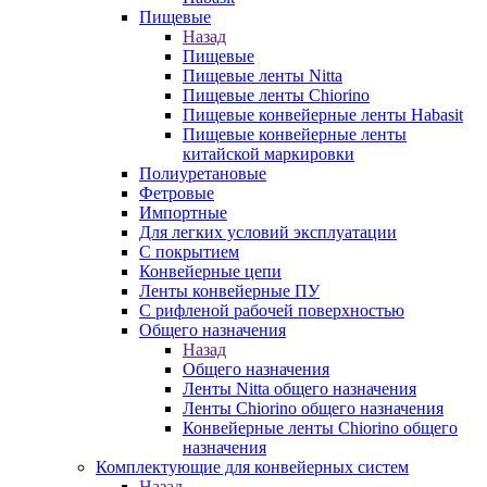
Пищевые
Назад
Пищевые
Пищевые ленты Nitta
Пищевые ленты Chiorino
Пищевые конвейерные ленты Habasit
Пищевые конвейерные ленты
китайской маркировки
Полиуретановые
Фетровые
Импортные
Для легких условий эксплуатации
С покрытием
Конвейерные цепи
Ленты конвейерные ПУ
С рифленой рабочей поверхностью
Общего назначения
Назад
Общего назначения
Ленты Nitta общего назначения
Ленты Chiorino общего назначения
Конвейерные ленты Chiorino общего
назначения
Комплектующие для конвейерных систем
Назад