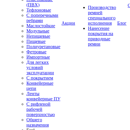
(ПВХ)
Производство
Тефлоновые
ремней
С поперечными
специального
ребрами
Акции
исполнения
Блог
Маслостойкие
Нанесение
Модульные
покрытия на
Непищевые
приводные
Пищевые
ремни
Полиуретановые
Фетровые
Импортные
Для легких
условий
эксплуатации
С покрытием
Конвейерные
цепи
Ленты
конвейерные ПУ
С рифленой
рабочей
поверхностью
Общего
назначения