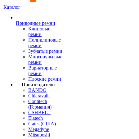
Каталог
Приводные ремни
Клиновые
ремни
Поликлиновые
ремни
Зубчатые ремни
Многоручьевые
ремни
Вариаторные
ремни
Плоские ремни
Производители
BANDO
Chiaravalli
Contitech
(Германия)
CSHBELT
Elatech
Gates (США)
Megadyne
Mitsuboshi