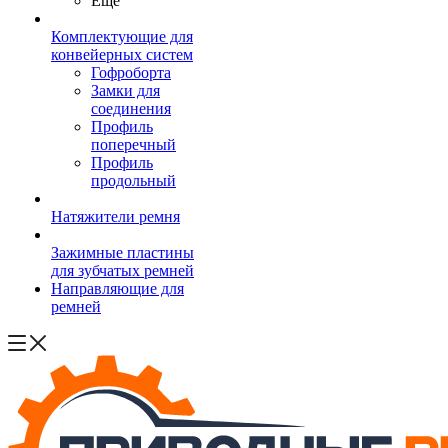
Ещё
Комплектующие для
конвейерных систем
Гофроборта
Замки для
соединения
Профиль
поперечный
Профиль
продольный
Натяжители ремня
Зажимные пластины
для зубчатых ремней
Направляющие для
ремней