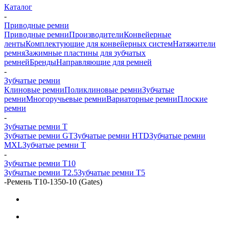
Каталог
-
Приводные ремни
Приводные ремни
Производители
Конвейерные
ленты
Комплектующие для конвейерных систем
Натяжители
ремня
Зажимные пластины для зубчатых
ремней
Бренды
Направляющие для ремней
-
Зубчатые ремни
Клиновые ремни
Поликлиновые ремни
Зубчатые
ремни
Многоручьевые ремни
Вариаторные ремни
Плоские
ремни
-
Зубчатые ремни Т
Зубчатые ремни GT
Зубчатые ремни HTD
Зубчатые ремни
MXL
Зубчатые ремни Т
-
Зубчатые ремни Т10
Зубчатые ремни Т2.5
Зубчатые ремни Т5
-
Ремень T10-1350-10 (Gates)