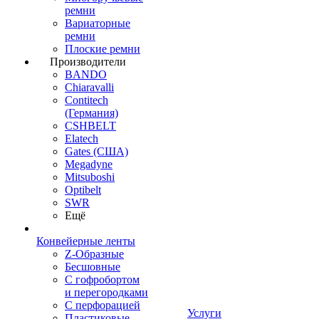
ремни
Вариаторные
ремни
Плоские ремни
Производители
BANDO
Chiaravalli
Contitech
(Германия)
CSHBELT
Elatech
Gates (США)
Megadyne
Mitsuboshi
Optibelt
SWR
Ещё
Конвейерные ленты
Z-Образные
Бесшовные
С гофробортом
и перегородками
С перфорацией
Услуги
Пластиковые