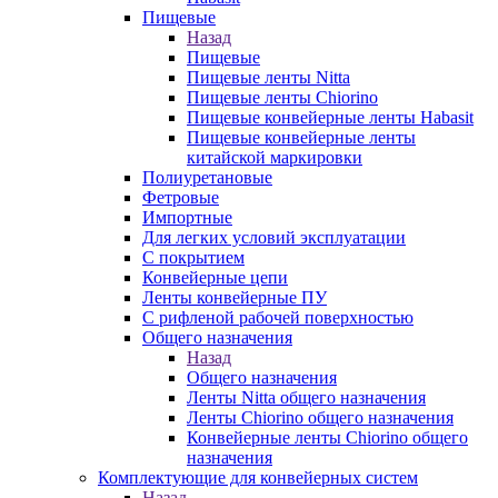
Пищевые
Назад
Пищевые
Пищевые ленты Nitta
Пищевые ленты Chiorino
Пищевые конвейерные ленты Habasit
Пищевые конвейерные ленты
китайской маркировки
Полиуретановые
Фетровые
Импортные
Для легких условий эксплуатации
С покрытием
Конвейерные цепи
Ленты конвейерные ПУ
С рифленой рабочей поверхностью
Общего назначения
Назад
Общего назначения
Ленты Nitta общего назначения
Ленты Chiorino общего назначения
Конвейерные ленты Chiorino общего
назначения
Комплектующие для конвейерных систем
Назад