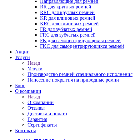
Направляющие для ремней
RR для круглых ремней
RRC для круглых ремней
KR для клиновых ремней
KRC для клиновых ремней
FR для зубчатых ремней
FRC для зубчатых ремней
FK для самоцентрирующихся ремней
FKC для самоцентрирующихся ремней
Акции
Услуги
Назад
Услуги
Производство ремней специального исполнения
Нанесение покрытия на приводные ремни
Блог
О компании
Назад
О компании
Отзывы
Доставка и оплата
Гарантия
Сертификаты
Контакты