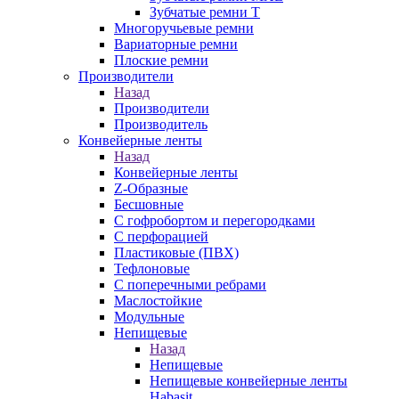
Зубчатые ремни Т
Многоручьевые ремни
Вариаторные ремни
Плоские ремни
Производители
Назад
Производители
Производитель
Конвейерные ленты
Назад
Конвейерные ленты
Z-Образные
Бесшовные
С гофробортом и перегородками
С перфорацией
Пластиковые (ПВХ)
Тефлоновые
С поперечными ребрами
Маслостойкие
Модульные
Непищевые
Назад
Непищевые
Непищевые конвейерные ленты
Habasit