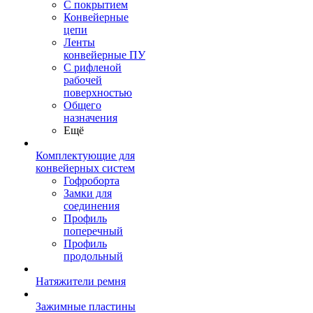
С покрытием
Конвейерные
цепи
Ленты
конвейерные ПУ
С рифленой
рабочей
поверхностью
Общего
назначения
Ещё
Комплектующие для
конвейерных систем
Гофроборта
Замки для
соединения
Профиль
поперечный
Профиль
продольный
Натяжители ремня
Зажимные пластины