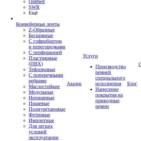
Optibelt
SWR
Ещё
Конвейерные ленты
Z-Образные
Бесшовные
С гофробортом
и перегородками
С перфорацией
Услуги
Пластиковые
(ПВХ)
Производство
Тефлоновые
ремней
С поперечными
специального
ребрами
Акции
исполнения
Блог
Маслостойкие
Нанесение
Модульные
покрытия на
Непищевые
приводные
Пищевые
ремни
Полиуретановые
Фетровые
Импортные
Для легких
условий
эксплуатации