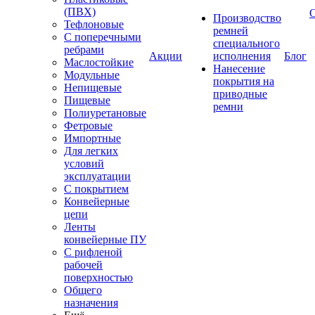
(ПВХ)
Производство
Тефлоновые
ремней
С поперечными
специального
ребрами
Акции
исполнения
Блог
Маслостойкие
Нанесение
Модульные
покрытия на
Непищевые
приводные
Пищевые
ремни
Полиуретановые
Фетровые
Импортные
Для легких
условий
эксплуатации
С покрытием
Конвейерные
цепи
Ленты
конвейерные ПУ
С рифленой
рабочей
поверхностью
Общего
назначения