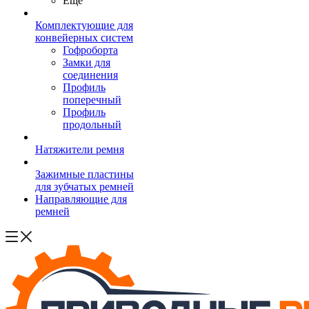
Ещё
Комплектующие для
конвейерных систем
Гофроборта
Замки для
соединения
Профиль
поперечный
Профиль
продольный
Натяжители ремня
Зажимные пластины
для зубчатых ремней
Направляющие для
ремней