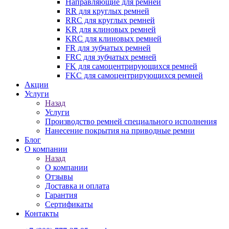
Направляющие для ремней
RR для круглых ремней
RRC для круглых ремней
KR для клиновых ремней
KRC для клиновых ремней
FR для зубчатых ремней
FRC для зубчатых ремней
FK для самоцентрирующихся ремней
FKC для самоцентрирующихся ремней
Акции
Услуги
Назад
Услуги
Производство ремней специального исполнения
Нанесение покрытия на приводные ремни
Блог
О компании
Назад
О компании
Отзывы
Доставка и оплата
Гарантия
Сертификаты
Контакты