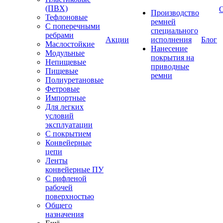
(ПВХ)
Производство
Тефлоновые
ремней
С поперечными
специального
ребрами
Акции
исполнения
Блог
Маслостойкие
Нанесение
Модульные
покрытия на
Непищевые
приводные
Пищевые
ремни
Полиуретановые
Фетровые
Импортные
Для легких
условий
эксплуатации
С покрытием
Конвейерные
цепи
Ленты
конвейерные ПУ
С рифленой
рабочей
поверхностью
Общего
назначения