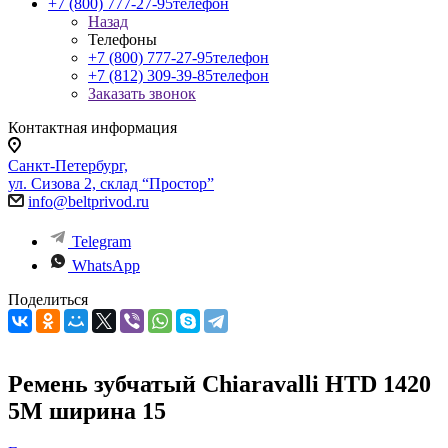
+7 (800) 777-27-95
телефон
Назад
Телефоны
+7 (800) 777-27-95
телефон
+7 (812) 309-39-85
телефон
Заказать звонок
Контактная информация
Санкт-Петербург,
ул. Сизова 2, склад “Простор”
info@beltprivod.ru
Telegram
WhatsApp
Поделиться
Ремень зубчатый Chiaravalli HTD 1420
5M ширина 15