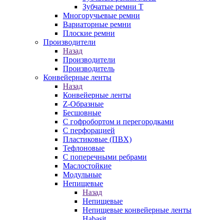
Зубчатые ремни Т
Многоручьевые ремни
Вариаторные ремни
Плоские ремни
Производители
Назад
Производители
Производитель
Конвейерные ленты
Назад
Конвейерные ленты
Z-Образные
Бесшовные
С гофробортом и перегородками
С перфорацией
Пластиковые (ПВХ)
Тефлоновые
С поперечными ребрами
Маслостойкие
Модульные
Непищевые
Назад
Непищевые
Непищевые конвейерные ленты
Habasit