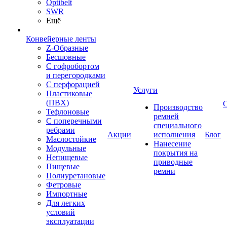
Optibelt
SWR
Ещё
Конвейерные ленты
Z-Образные
Бесшовные
С гофробортом
и перегородками
С перфорацией
Услуги
Пластиковые
(ПВХ)
Производство
Тефлоновые
ремней
С поперечными
специального
ребрами
Акции
исполнения
Блог
Маслостойкие
Нанесение
Модульные
покрытия на
Непищевые
приводные
Пищевые
ремни
Полиуретановые
Фетровые
Импортные
Для легких
условий
эксплуатации