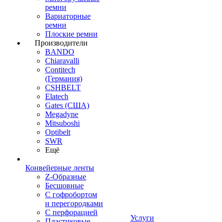
ремни
Вариаторные
ремни
Плоские ремни
Производители
BANDO
Chiaravalli
Contitech
(Германия)
CSHBELT
Elatech
Gates (США)
Megadyne
Mitsuboshi
Optibelt
SWR
Ещё
Конвейерные ленты
Z-Образные
Бесшовные
С гофробортом
и перегородками
С перфорацией
Услуги
Пластиковые