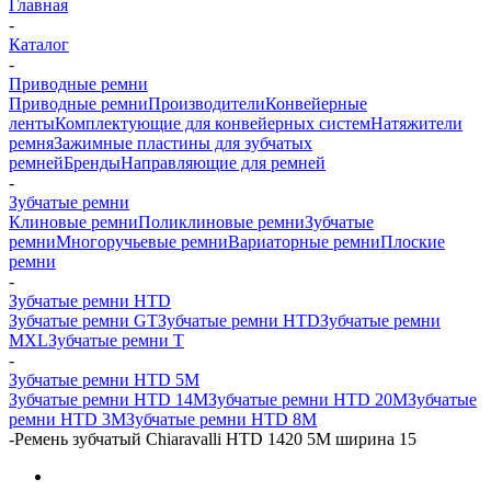
Главная
-
Каталог
-
Приводные ремни
Приводные ремни
Производители
Конвейерные
ленты
Комплектующие для конвейерных систем
Натяжители
ремня
Зажимные пластины для зубчатых
ремней
Бренды
Направляющие для ремней
-
Зубчатые ремни
Клиновые ремни
Поликлиновые ремни
Зубчатые
ремни
Многоручьевые ремни
Вариаторные ремни
Плоские
ремни
-
Зубчатые ремни HTD
Зубчатые ремни GT
Зубчатые ремни HTD
Зубчатые ремни
MXL
Зубчатые ремни Т
-
Зубчатые ремни HTD 5M
Зубчатые ремни HTD 14M
Зубчатые ремни HTD 20M
Зубчатые
ремни HTD 3M
Зубчатые ремни HTD 8M
-
Ремень зубчатый Chiaravalli HTD 1420 5M ширина 15