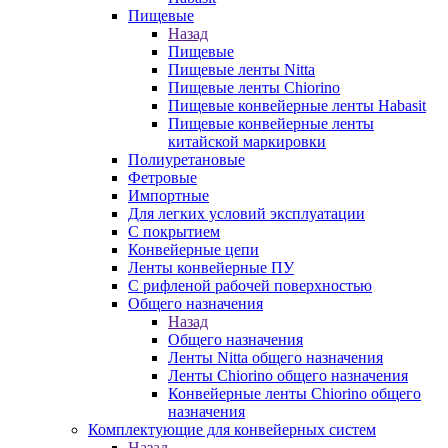
Пищевые
Назад
Пищевые
Пищевые ленты Nitta
Пищевые ленты Chiorino
Пищевые конвейерные ленты Habasit
Пищевые конвейерные ленты
китайской маркировки
Полиуретановые
Фетровые
Импортные
Для легких условий эксплуатации
С покрытием
Конвейерные цепи
Ленты конвейерные ПУ
С рифленой рабочей поверхностью
Общего назначения
Назад
Общего назначения
Ленты Nitta общего назначения
Ленты Chiorino общего назначения
Конвейерные ленты Chiorino общего
назначения
Комплектующие для конвейерных систем
Назад