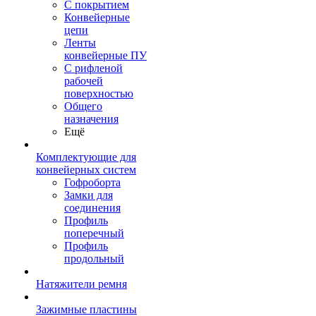
С покрытием
Конвейерные
цепи
Ленты
конвейерные ПУ
С рифленой
рабочей
поверхностью
Общего
назначения
Ещё
Комплектующие для
конвейерных систем
Гофроборта
Замки для
соединения
Профиль
поперечный
Профиль
продольный
Натяжители ремня
Зажимные пластины