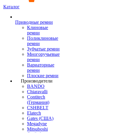
Каталог
Приводные ремни
Клиновые
ремни
Поликлиновые
ремни
Зубчатые ремни
Многоручьевые
ремни
Вариаторные
ремни
Плоские ремни
Производители
BANDO
Chiaravalli
Contitech
(Германия)
CSHBELT
Elatech
Gates (США)
Megadyne
Mitsuboshi