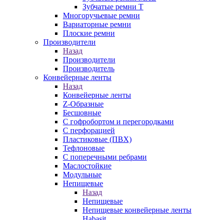
Зубчатые ремни Т
Многоручьевые ремни
Вариаторные ремни
Плоские ремни
Производители
Назад
Производители
Производитель
Конвейерные ленты
Назад
Конвейерные ленты
Z-Образные
Бесшовные
С гофробортом и перегородками
С перфорацией
Пластиковые (ПВХ)
Тефлоновые
С поперечными ребрами
Маслостойкие
Модульные
Непищевые
Назад
Непищевые
Непищевые конвейерные ленты
Habasit