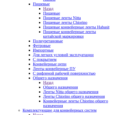
Пищевые
Назад
Пищевые
Пищевые ленты Nitta
Пищевые ленты Chiorino
Пищевые конвейерные ленты Habasit
Пищевые конвейерные ленты
китайской маркировки
Полиуретановые
Фетровые
Импортные
Для легких условий эксплуатации
С покрытием
Конвейерные цепи
Ленты конвейерные ПУ
С рифленой рабочей поверхностью
Общего назначения
Назад
Общего назначения
Ленты Nitta общего назначения
Ленты Chiorino общего назначения
Конвейерные ленты Chiorino общего
назначения
Комплектующие для конвейерных систем
Назад