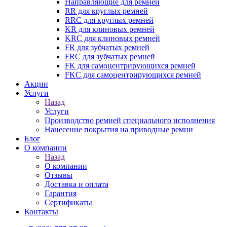
Направляющие для ремней
RR для круглых ремней
RRC для круглых ремней
KR для клиновых ремней
KRC для клиновых ремней
FR для зубчатых ремней
FRC для зубчатых ремней
FK для самоцентрирующихся ремней
FKC для самоцентрирующихся ремней
Акции
Услуги
Назад
Услуги
Производство ремней специального исполнения
Нанесение покрытия на приводные ремни
Блог
О компании
Назад
О компании
Отзывы
Доставка и оплата
Гарантия
Сертификаты
Контакты