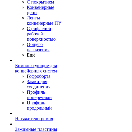
С покрытием
Конвейерные
цепи
Ленты
конвейерные ПУ
С рифленой
рабочей
поверхностью
Общего
назначения
Ещё
Комплектующие для
конвейерных систем
Гофроборта
Замки для
соединения
Профиль
поперечный
Профиль
продольный
Натяжители ремня
Зажимные пластины