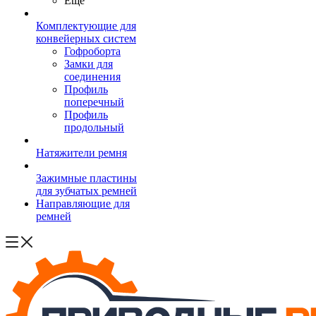
Ещё
Комплектующие для
конвейерных систем
Гофроборта
Замки для
соединения
Профиль
поперечный
Профиль
продольный
Натяжители ремня
Зажимные пластины
для зубчатых ремней
Направляющие для
ремней