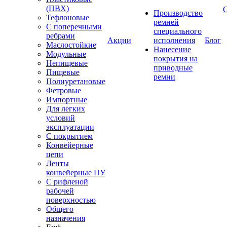
(ПВХ)
Производство
Тефлоновые
ремней
С поперечными
специального
ребрами
Акции
исполнения
Блог
Маслостойкие
Нанесение
Модульные
покрытия на
Непищевые
приводные
Пищевые
ремни
Полиуретановые
Фетровые
Импортные
Для легких
условий
эксплуатации
С покрытием
Конвейерные
цепи
Ленты
конвейерные ПУ
С рифленой
рабочей
поверхностью
Общего
назначения