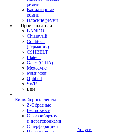
ремни
Вариаторные
ремни
Плоские ремни
Производители
BANDO
Chiaravalli
Contitech
(Германия)
CSHBELT
Elatech
Gates (США)
Megadyne
Mitsuboshi
Optibelt
SWR
Ещё
Конвейерные ленты
Z-Образные
Бесшовные
С гофробортом
и перегородками
С перфорацией
Услуги
Пластиковые