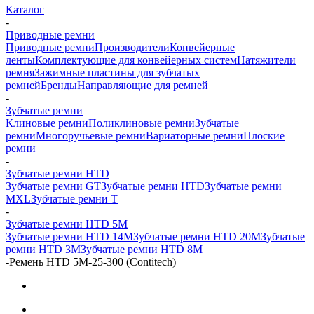
Каталог
-
Приводные ремни
Приводные ремни
Производители
Конвейерные
ленты
Комплектующие для конвейерных систем
Натяжители
ремня
Зажимные пластины для зубчатых
ремней
Бренды
Направляющие для ремней
-
Зубчатые ремни
Клиновые ремни
Поликлиновые ремни
Зубчатые
ремни
Многоручьевые ремни
Вариаторные ремни
Плоские
ремни
-
Зубчатые ремни HTD
Зубчатые ремни GT
Зубчатые ремни HTD
Зубчатые ремни
MXL
Зубчатые ремни Т
-
Зубчатые ремни HTD 5M
Зубчатые ремни HTD 14M
Зубчатые ремни HTD 20M
Зубчатые
ремни HTD 3M
Зубчатые ремни HTD 8M
-
Ремень HTD 5M-25-300 (Contitech)