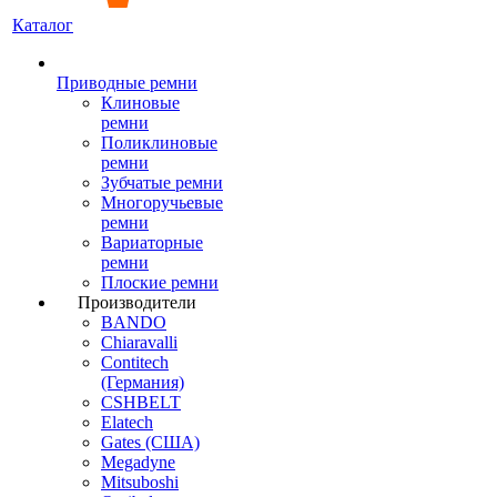
Каталог
Приводные ремни
Клиновые
ремни
Поликлиновые
ремни
Зубчатые ремни
Многоручьевые
ремни
Вариаторные
ремни
Плоские ремни
Производители
BANDO
Chiaravalli
Contitech
(Германия)
CSHBELT
Elatech
Gates (США)
Megadyne
Mitsuboshi