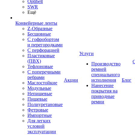
Optibelt
SWR
Ещё
Конвейерные ленты
Z-Образные
Бесшовные
С гофробортом
и перегородками
С перфорацией
Услуги
Пластиковые
(ПВХ)
Производство
Тефлоновые
ремней
С поперечными
специального
ребрами
Акции
исполнения
Блог
Маслостойкие
Нанесение
Модульные
покрытия на
Непищевые
приводные
Пищевые
ремни
Полиуретановые
Фетровые
Импортные
Для легких
условий
эксплуатации