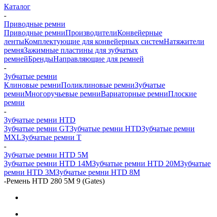
Каталог
-
Приводные ремни
Приводные ремни
Производители
Конвейерные
ленты
Комплектующие для конвейерных систем
Натяжители
ремня
Зажимные пластины для зубчатых
ремней
Бренды
Направляющие для ремней
-
Зубчатые ремни
Клиновые ремни
Поликлиновые ремни
Зубчатые
ремни
Многоручьевые ремни
Вариаторные ремни
Плоские
ремни
-
Зубчатые ремни HTD
Зубчатые ремни GT
Зубчатые ремни HTD
Зубчатые ремни
MXL
Зубчатые ремни Т
-
Зубчатые ремни HTD 5M
Зубчатые ремни HTD 14M
Зубчатые ремни HTD 20M
Зубчатые
ремни HTD 3M
Зубчатые ремни HTD 8M
-
Ремень HTD 280 5M 9 (Gates)