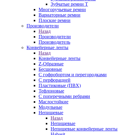
Зубчатые ремни Т
Многоручьевые ремни
Вариаторные ремни
Плоские ремни
Производители
Назад
Производители
Производитель
Конвейерные ленты
Назад
Конвейерные ленты
Z-Образные
Бесшовные
С гофробортом и перегородками
С перфорацией
Пластиковые (ПВХ)
Тефлоновые
С поперечными ребрами
Маслостойкие
Модульные
Непищевые
Назад
Непищевые
Непищевые конвейерные ленты
Habasit