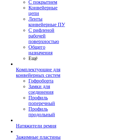
С покрытием
Конвейерные
цепи
Ленты
конвейерные ПУ
С рифленой
рабочей
поверхностью
Общего
назначения
Ещё
Комплектующие для
конвейерных систем
Гофроборта
Замки для
соединения
Профиль
поперечный
Профиль
продольный
Натяжители ремня
Зажимные пластины