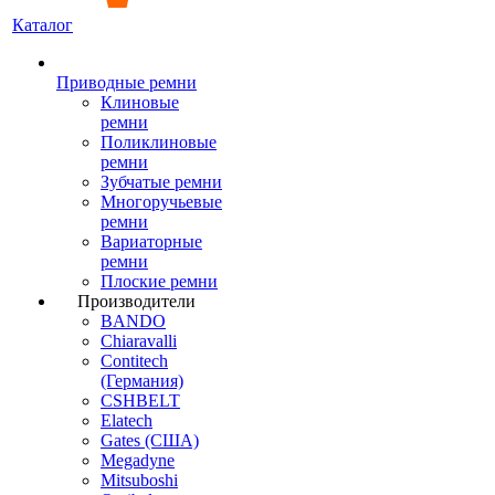
Каталог
Приводные ремни
Клиновые
ремни
Поликлиновые
ремни
Зубчатые ремни
Многоручьевые
ремни
Вариаторные
ремни
Плоские ремни
Производители
BANDO
Chiaravalli
Contitech
(Германия)
CSHBELT
Elatech
Gates (США)
Megadyne
Mitsuboshi