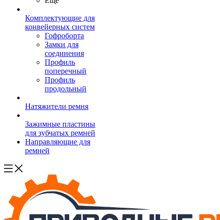
Ещё
Комплектующие для
конвейерных систем
Гофроборта
Замки для
соединения
Профиль
поперечный
Профиль
продольный
Натяжители ремня
Зажимные пластины
для зубчатых ремней
Направляющие для
ремней