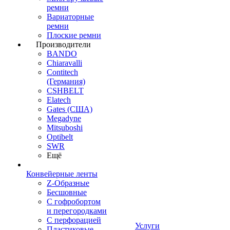
ремни
Вариаторные
ремни
Плоские ремни
Производители
BANDO
Chiaravalli
Contitech
(Германия)
CSHBELT
Elatech
Gates (США)
Megadyne
Mitsuboshi
Optibelt
SWR
Ещё
Конвейерные ленты
Z-Образные
Бесшовные
С гофробортом
и перегородками
С перфорацией
Услуги
Пластиковые