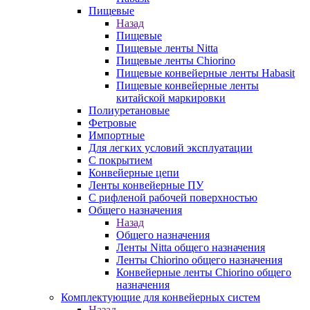
Пищевые
Назад
Пищевые
Пищевые ленты Nitta
Пищевые ленты Chiorino
Пищевые конвейерные ленты Habasit
Пищевые конвейерные ленты
китайской маркировки
Полиуретановые
Фетровые
Импортные
Для легких условий эксплуатации
С покрытием
Конвейерные цепи
Ленты конвейерные ПУ
С рифленой рабочей поверхностью
Общего назначения
Назад
Общего назначения
Ленты Nitta общего назначения
Ленты Chiorino общего назначения
Конвейерные ленты Chiorino общего
назначения
Комплектующие для конвейерных систем
Назад