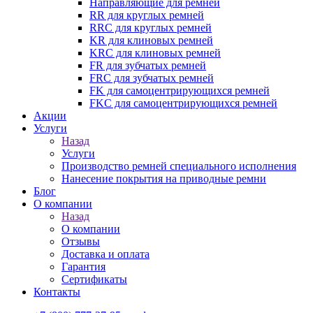
Направляющие для ремней
RR для круглых ремней
RRC для круглых ремней
KR для клиновых ремней
KRC для клиновых ремней
FR для зубчатых ремней
FRC для зубчатых ремней
FK для самоцентрирующихся ремней
FKC для самоцентрирующихся ремней
Акции
Услуги
Назад
Услуги
Производство ремней специального исполнения
Нанесение покрытия на приводные ремни
Блог
О компании
Назад
О компании
Отзывы
Доставка и оплата
Гарантия
Сертификаты
Контакты