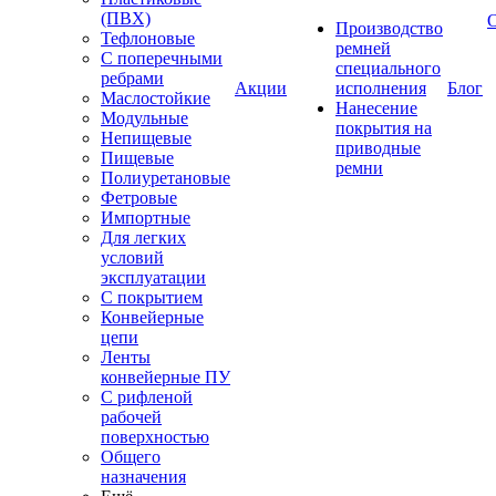
(ПВХ)
Производство
Тефлоновые
ремней
С поперечными
специального
ребрами
Акции
исполнения
Блог
Маслостойкие
Нанесение
Модульные
покрытия на
Непищевые
приводные
Пищевые
ремни
Полиуретановые
Фетровые
Импортные
Для легких
условий
эксплуатации
С покрытием
Конвейерные
цепи
Ленты
конвейерные ПУ
С рифленой
рабочей
поверхностью
Общего
назначения