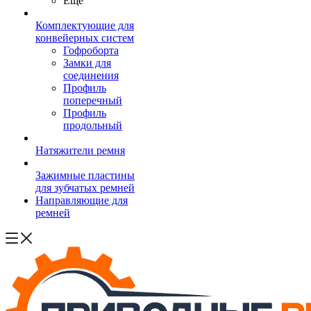
Ещё
Комплектующие для
конвейерных систем
Гофроборта
Замки для
соединения
Профиль
поперечный
Профиль
продольный
Натяжители ремня
Зажимные пластины
для зубчатых ремней
Направляющие для
ремней