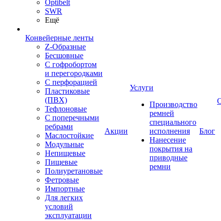
Optibelt
SWR
Ещё
Конвейерные ленты
Z-Образные
Бесшовные
С гофробортом
и перегородками
С перфорацией
Услуги
Пластиковые
(ПВХ)
Производство
Тефлоновые
ремней
С поперечными
специального
ребрами
Акции
исполнения
Блог
Маслостойкие
Нанесение
Модульные
покрытия на
Непищевые
приводные
Пищевые
ремни
Полиуретановые
Фетровые
Импортные
Для легких
условий
эксплуатации