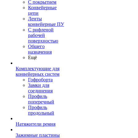
С покрытием
Конвейерные
цепи
Ленты
конвейерные ПУ
С рифленой
рабочей
поверхностью
Общего
назначения
Ещё
Комплектующие для
конвейерных систем
Гофроборта
Замки для
соединения
Профиль
поперечный
Профиль
продольный
Натяжители ремня
Зажимные пластины