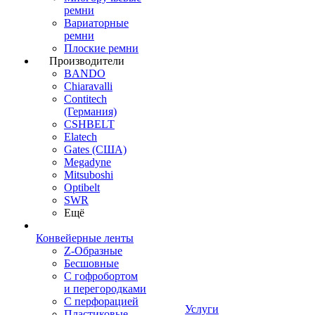
ремни
Вариаторные
ремни
Плоские ремни
Производители
BANDO
Chiaravalli
Contitech
(Германия)
CSHBELT
Elatech
Gates (США)
Megadyne
Mitsuboshi
Optibelt
SWR
Ещё
Конвейерные ленты
Z-Образные
Бесшовные
С гофробортом
и перегородками
С перфорацией
Услуги
Пластиковые