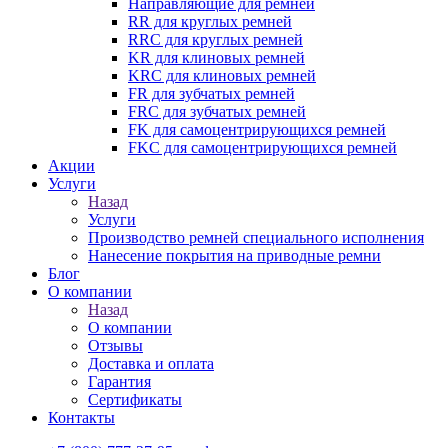
Направляющие для ремней
RR для круглых ремней
RRC для круглых ремней
KR для клиновых ремней
KRC для клиновых ремней
FR для зубчатых ремней
FRC для зубчатых ремней
FK для самоцентрирующихся ремней
FKC для самоцентрирующихся ремней
Акции
Услуги
Назад
Услуги
Производство ремней специального исполнения
Нанесение покрытия на приводные ремни
Блог
О компании
Назад
О компании
Отзывы
Доставка и оплата
Гарантия
Сертификаты
Контакты