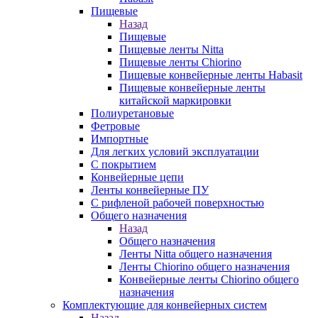
Пищевые
Назад
Пищевые
Пищевые ленты Nitta
Пищевые ленты Chiorino
Пищевые конвейерные ленты Habasit
Пищевые конвейерные ленты
китайской маркировки
Полиуретановые
Фетровые
Импортные
Для легких условий эксплуатации
С покрытием
Конвейерные цепи
Ленты конвейерные ПУ
С рифленой рабочей поверхностью
Общего назначения
Назад
Общего назначения
Ленты Nitta общего назначения
Ленты Chiorino общего назначения
Конвейерные ленты Chiorino общего
назначения
Комплектующие для конвейерных систем
Назад