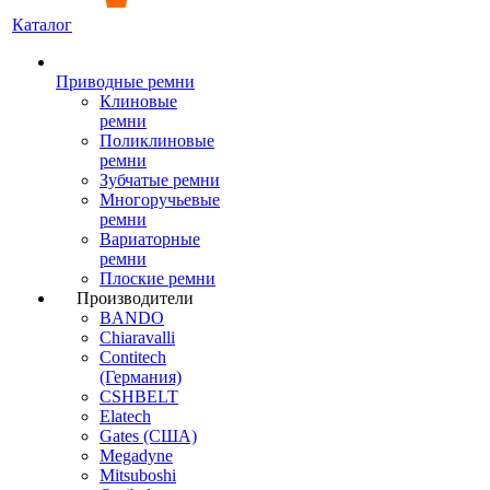
Каталог
Приводные ремни
Клиновые
ремни
Поликлиновые
ремни
Зубчатые ремни
Многоручьевые
ремни
Вариаторные
ремни
Плоские ремни
Производители
BANDO
Chiaravalli
Contitech
(Германия)
CSHBELT
Elatech
Gates (США)
Megadyne
Mitsuboshi