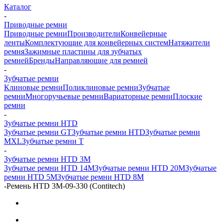
Каталог
-
Приводные ремни
Приводные ремни
Производители
Конвейерные
ленты
Комплектующие для конвейерных систем
Натяжители
ремня
Зажимные пластины для зубчатых
ремней
Бренды
Направляющие для ремней
-
Зубчатые ремни
Клиновые ремни
Поликлиновые ремни
Зубчатые
ремни
Многоручьевые ремни
Вариаторные ремни
Плоские
ремни
-
Зубчатые ремни HTD
Зубчатые ремни GT
Зубчатые ремни HTD
Зубчатые ремни
MXL
Зубчатые ремни Т
-
Зубчатые ремни HTD 3M
Зубчатые ремни HTD 14M
Зубчатые ремни HTD 20M
Зубчатые
ремни HTD 5M
Зубчатые ремни HTD 8M
-
Ремень HTD 3M-09-330 (Contitech)