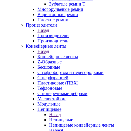
Зубчатые ремни Т
Многоручьевые ремни
Вариаторные ремни
Плоские ремни
Производители
Назад
Производители
Производитель
Конвейерные ленты
Назад
Конвейерные ленты
Z-Образные
Бесшовные
С гофробортом и перегородками
С перфорацией
Пластиковые (ПВХ)
Тефлоновые
С поперечными ребрами
Маслостойкие
Модульные
Непищевые
Назад
Непищевые
Непищевые конвейерные ленты
Habasit