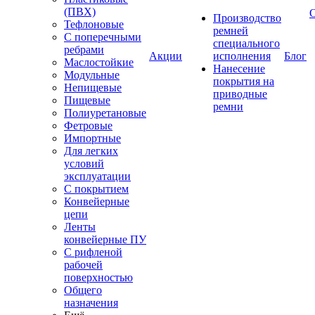
(ПВХ)
Производство
Тефлоновые
ремней
С поперечными
специального
ребрами
Акции
исполнения
Блог
Маслостойкие
Нанесение
Модульные
покрытия на
Непищевые
приводные
Пищевые
ремни
Полиуретановые
Фетровые
Импортные
Для легких
условий
эксплуатации
С покрытием
Конвейерные
цепи
Ленты
конвейерные ПУ
С рифленой
рабочей
поверхностью
Общего
назначения