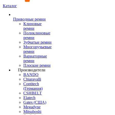
Каталог
Приводные ремни
Клиновые
ремни
Поликлиновые
ремни
Зубчатые ремни
Многоручьевые
ремни
Вариаторные
ремни
Плоские ремни
Производители
BANDO
Chiaravalli
Contitech
(Германия)
CSHBELT
Elatech
Gates (США)
Megadyne
Mitsuboshi