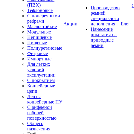
(ПВХ)
Производство
Тефлоновые
ремней
С поперечными
специального
ребрами
Акции
исполнения
Блог
Маслостойкие
Нанесение
Модульные
покрытия на
Непищевые
приводные
Пищевые
ремни
Полиуретановые
Фетровые
Импортные
Для легких
условий
эксплуатации
С покрытием
Конвейерные
цепи
Ленты
конвейерные ПУ
С рифленой
рабочей
поверхностью
Общего
назначения