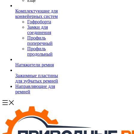
Ещё
Комплектующие для
конвейерных систем
Гофроборта
Замки для
соединения
Профиль
поперечный
Профиль
продольный
Натяжители ремня
Зажимные пластины
для зубчатых ремней
Направляющие для
ремней