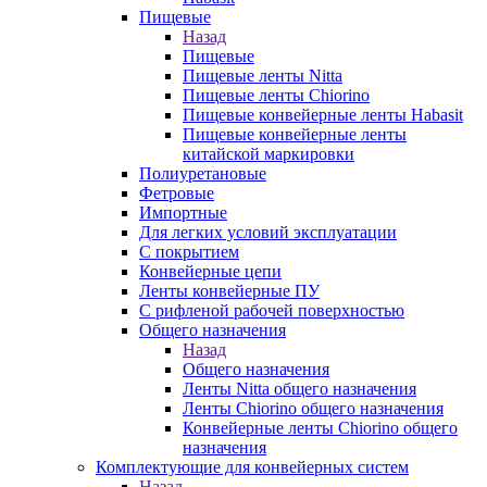
Пищевые
Назад
Пищевые
Пищевые ленты Nitta
Пищевые ленты Chiorino
Пищевые конвейерные ленты Habasit
Пищевые конвейерные ленты
китайской маркировки
Полиуретановые
Фетровые
Импортные
Для легких условий эксплуатации
С покрытием
Конвейерные цепи
Ленты конвейерные ПУ
С рифленой рабочей поверхностью
Общего назначения
Назад
Общего назначения
Ленты Nitta общего назначения
Ленты Chiorino общего назначения
Конвейерные ленты Chiorino общего
назначения
Комплектующие для конвейерных систем
Назад