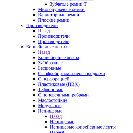
Зубчатые ремни Т
Многоручьевые ремни
Вариаторные ремни
Плоские ремни
Производители
Назад
Производители
Производитель
Конвейерные ленты
Назад
Конвейерные ленты
Z-Образные
Бесшовные
С гофробортом и перегородками
С перфорацией
Пластиковые (ПВХ)
Тефлоновые
С поперечными ребрами
Маслостойкие
Модульные
Непищевые
Назад
Непищевые
Непищевые конвейерные ленты
Habasit