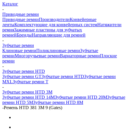
Каталог
-
Приводные ремни
Приводные ремни
Производители
Конвейерные
ленты
Комплектующие для конвейерных систем
Натяжители
ремня
Зажимные пластины для зубчатых
ремней
Бренды
Направляющие для ремней
-
Зубчатые ремни
Клиновые ремни
Поликлиновые ремни
Зубчатые
ремни
Многоручьевые ремни
Вариаторные ремни
Плоские
ремни
-
Зубчатые ремни HTD
Зубчатые ремни GT
Зубчатые ремни HTD
Зубчатые ремни
MXL
Зубчатые ремни Т
-
Зубчатые ремни HTD 3M
Зубчатые ремни HTD 14M
Зубчатые ремни HTD 20M
Зубчатые
ремни HTD 5M
Зубчатые ремни HTD 8M
-
Ремень HTD 381 3M 9 (Gates)