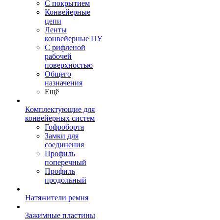
С покрытием
Конвейерные
цепи
Ленты
конвейерные ПУ
С рифленой
рабочей
поверхностью
Общего
назначения
Ещё
Комплектующие для
конвейерных систем
Гофроборта
Замки для
соединения
Профиль
поперечный
Профиль
продольный
Натяжители ремня
Зажимные пластины