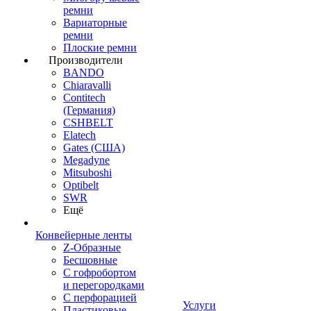
ремни
Вариаторные
ремни
Плоские ремни
Производители
BANDO
Chiaravalli
Contitech
(Германия)
CSHBELT
Elatech
Gates (США)
Megadyne
Mitsuboshi
Optibelt
SWR
Ещё
Конвейерные ленты
Z-Образные
Бесшовные
С гофробортом
и перегородками
С перфорацией
Услуги
Пластиковые