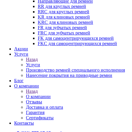
Направляющие для ремней
RR для круглых ремней
RRC для круглых ремней
KR для клиновых ремней
KRC для клиновых ремней
FR для зубчатых ремней
FRC для зубчатых ремней
FK для самоцентрирующихся ремней
FKC для самоцентрирующихся ремней
Акции
Услуги
Назад
Услуги
Производство ремней специального исполнения
Нанесение покрытия на приводные ремни
Блог
О компании
Назад
О компании
Отзывы
Доставка и оплата
Гарантия
Сертификаты
Контакты