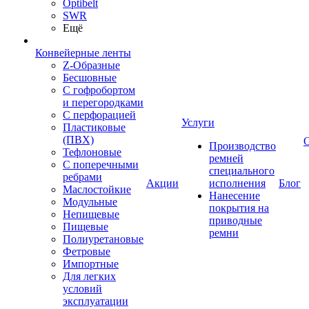
Optibelt
SWR
Ещё
Конвейерные ленты
Z-Образные
Бесшовные
С гофробортом
и перегородками
С перфорацией
Услуги
Пластиковые
(ПВХ)
Производство
Тефлоновые
ремней
С поперечными
специального
ребрами
Акции
исполнения
Блог
Маслостойкие
Нанесение
Модульные
покрытия на
Непищевые
приводные
Пищевые
ремни
Полиуретановые
Фетровые
Импортные
Для легких
условий
эксплуатации