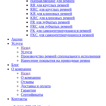
Направляющие для ремней
RR для круглых ремней
RRC для круглых ремней
KR для клиновых ремней
KRC для клиновых ремней
FR для зубчатых ремней
FRC для зубчатых ремней
FK для самоцентрирующихся ремней
FKC для самоцентрирующихся ремней
Акции
Услуги
Назад
Услуги
Производство ремней специального исполнения
Нанесение покрытия на приводные ремни
Блог
О компании
Назад
О компании
Отзывы
Доставка и оплата
Гарантия
Сертификаты
Контакты