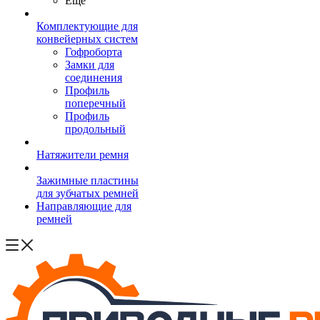
Ещё
Комплектующие для
конвейерных систем
Гофроборта
Замки для
соединения
Профиль
поперечный
Профиль
продольный
Натяжители ремня
Зажимные пластины
для зубчатых ремней
Направляющие для
ремней