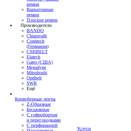
ремни
Вариаторные
ремни
Плоские ремни
Производители
BANDO
Chiaravalli
Contitech
(Германия)
CSHBELT
Elatech
Gates (США)
Megadyne
Mitsuboshi
Optibelt
SWR
Ещё
Конвейерные ленты
Z-Образные
Бесшовные
С гофробортом
и перегородками
С перфорацией
Услуги
Пластиковые