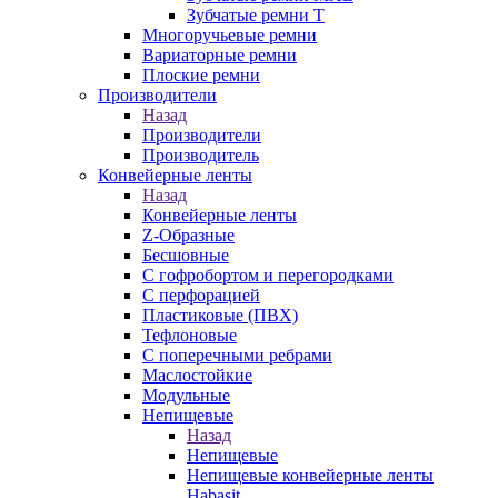
Зубчатые ремни Т
Многоручьевые ремни
Вариаторные ремни
Плоские ремни
Производители
Назад
Производители
Производитель
Конвейерные ленты
Назад
Конвейерные ленты
Z-Образные
Бесшовные
С гофробортом и перегородками
С перфорацией
Пластиковые (ПВХ)
Тефлоновые
С поперечными ребрами
Маслостойкие
Модульные
Непищевые
Назад
Непищевые
Непищевые конвейерные ленты
Habasit