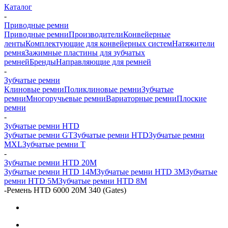
Каталог
-
Приводные ремни
Приводные ремни
Производители
Конвейерные
ленты
Комплектующие для конвейерных систем
Натяжители
ремня
Зажимные пластины для зубчатых
ремней
Бренды
Направляющие для ремней
-
Зубчатые ремни
Клиновые ремни
Поликлиновые ремни
Зубчатые
ремни
Многоручьевые ремни
Вариаторные ремни
Плоские
ремни
-
Зубчатые ремни HTD
Зубчатые ремни GT
Зубчатые ремни HTD
Зубчатые ремни
MXL
Зубчатые ремни Т
-
Зубчатые ремни HTD 20M
Зубчатые ремни HTD 14M
Зубчатые ремни HTD 3M
Зубчатые
ремни HTD 5M
Зубчатые ремни HTD 8M
-
Ремень HTD 6000 20M 340 (Gates)