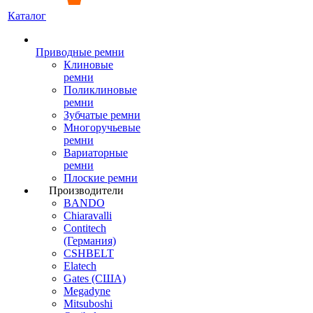
Каталог
Приводные ремни
Клиновые
ремни
Поликлиновые
ремни
Зубчатые ремни
Многоручьевые
ремни
Вариаторные
ремни
Плоские ремни
Производители
BANDO
Chiaravalli
Contitech
(Германия)
CSHBELT
Elatech
Gates (США)
Megadyne
Mitsuboshi