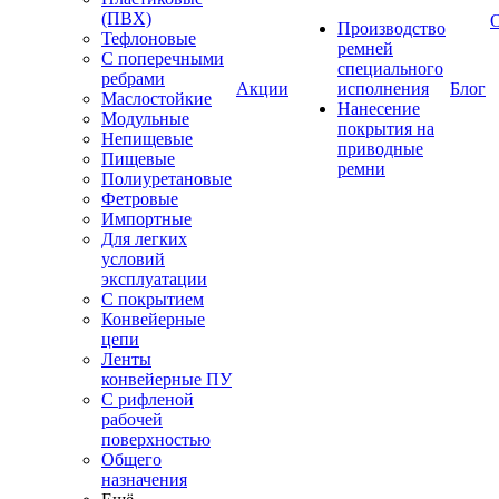
(ПВХ)
Производство
Тефлоновые
ремней
С поперечными
специального
ребрами
Акции
исполнения
Блог
Маслостойкие
Нанесение
Модульные
покрытия на
Непищевые
приводные
Пищевые
ремни
Полиуретановые
Фетровые
Импортные
Для легких
условий
эксплуатации
С покрытием
Конвейерные
цепи
Ленты
конвейерные ПУ
С рифленой
рабочей
поверхностью
Общего
назначения