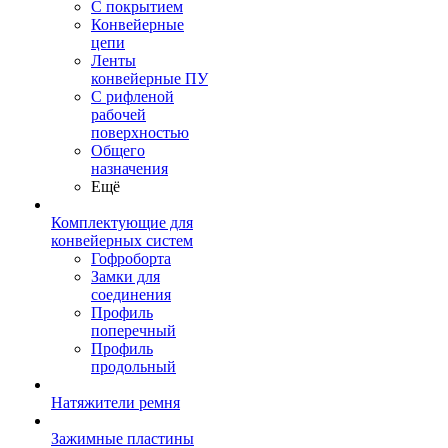
С покрытием
Конвейерные
цепи
Ленты
конвейерные ПУ
С рифленой
рабочей
поверхностью
Общего
назначения
Ещё
Комплектующие для
конвейерных систем
Гофроборта
Замки для
соединения
Профиль
поперечный
Профиль
продольный
Натяжители ремня
Зажимные пластины