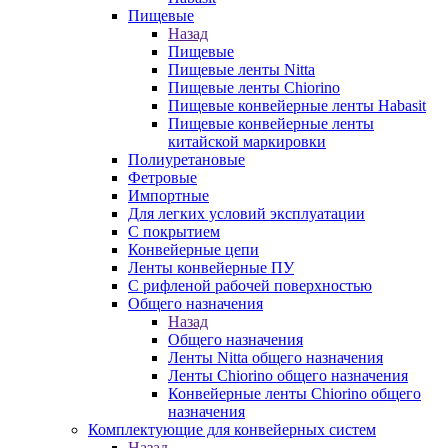
Пищевые
Назад
Пищевые
Пищевые ленты Nitta
Пищевые ленты Chiorino
Пищевые конвейерные ленты Habasit
Пищевые конвейерные ленты
китайской маркировки
Полиуретановые
Фетровые
Импортные
Для легких условий эксплуатации
С покрытием
Конвейерные цепи
Ленты конвейерные ПУ
С рифленой рабочей поверхностью
Общего назначения
Назад
Общего назначения
Ленты Nitta общего назначения
Ленты Chiorino общего назначения
Конвейерные ленты Chiorino общего
назначения
Комплектующие для конвейерных систем
Назад