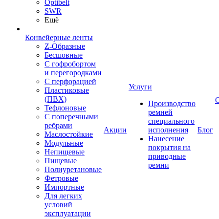
Optibelt
SWR
Ещё
Конвейерные ленты
Z-Образные
Бесшовные
С гофробортом
и перегородками
С перфорацией
Услуги
Пластиковые
(ПВХ)
Производство
Тефлоновые
ремней
С поперечными
специального
ребрами
Акции
исполнения
Блог
Маслостойкие
Нанесение
Модульные
покрытия на
Непищевые
приводные
Пищевые
ремни
Полиуретановые
Фетровые
Импортные
Для легких
условий
эксплуатации