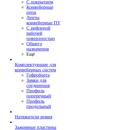
С покрытием
Конвейерные
цепи
Ленты
конвейерные ПУ
С рифленой
рабочей
поверхностью
Общего
назначения
Ещё
Комплектующие для
конвейерных систем
Гофроборта
Замки для
соединения
Профиль
поперечный
Профиль
продольный
Натяжители ремня
Зажимные пластины