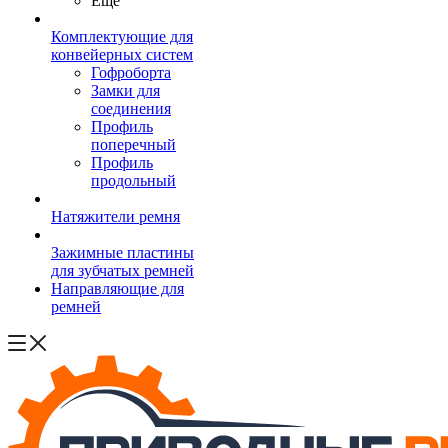
Ещё
Комплектующие для
конвейерных систем
Гофроборта
Замки для
соединения
Профиль
поперечный
Профиль
продольный
Натяжители ремня
Зажимные пластины
для зубчатых ремней
Направляющие для
ремней