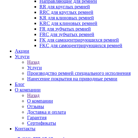
Направляющие для ремней
RR для круглых ремней
RRC для круглых ремней
KR для клиновых ремней
KRC для клиновых ремней
FR для зубчатых ремней
FRC для зубчатых ремней
FK для самоцентрирующихся ремней
FKC для самоцентрирующихся ремней
Акции
Услуги
Назад
Услуги
Производство ремней специального исполнения
Нанесение покрытия на приводные ремни
Блог
О компании
Назад
О компании
Отзывы
Доставка и оплата
Гарантия
Сертификаты
Контакты