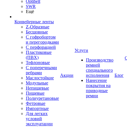
Optibelt
SWR
Ещё
Конвейерные ленты
Z-Образные
Бесшовные
С гофробортом
и перегородками
С перфорацией
Услуги
Пластиковые
(ПВХ)
Производство
Тефлоновые
ремней
С поперечными
специального
ребрами
Акции
исполнения
Блог
Маслостойкие
Нанесение
Модульные
покрытия на
Непищевые
приводные
Пищевые
ремни
Полиуретановые
Фетровые
Импортные
Для легких
условий
эксплуатации