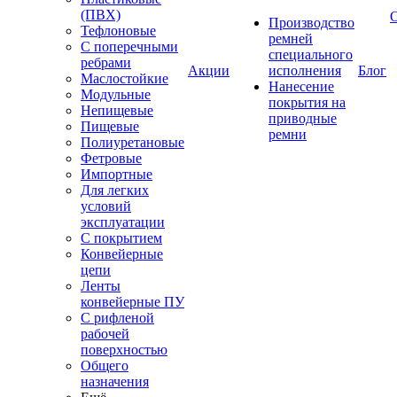
(ПВХ)
Производство
Тефлоновые
ремней
С поперечными
специального
ребрами
Акции
исполнения
Блог
Маслостойкие
Нанесение
Модульные
покрытия на
Непищевые
приводные
Пищевые
ремни
Полиуретановые
Фетровые
Импортные
Для легких
условий
эксплуатации
С покрытием
Конвейерные
цепи
Ленты
конвейерные ПУ
С рифленой
рабочей
поверхностью
Общего
назначения