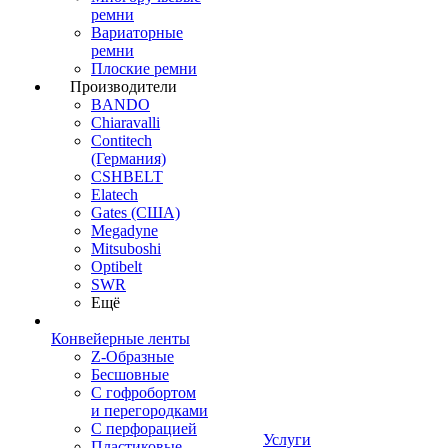
ремни
Вариаторные
ремни
Плоские ремни
Производители
BANDO
Chiaravalli
Contitech
(Германия)
CSHBELT
Elatech
Gates (США)
Megadyne
Mitsuboshi
Optibelt
SWR
Ещё
Конвейерные ленты
Z-Образные
Бесшовные
С гофробортом
и перегородками
С перфорацией
Услуги
Пластиковые