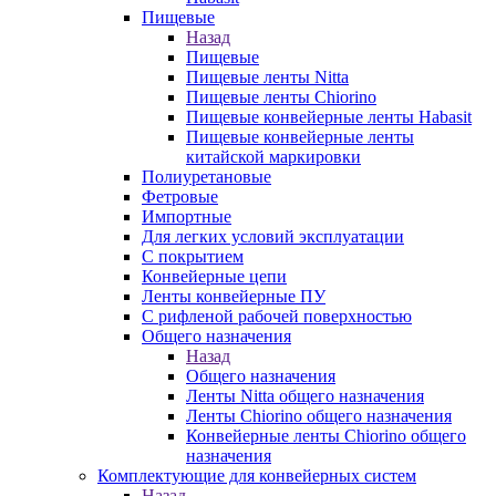
Пищевые
Назад
Пищевые
Пищевые ленты Nitta
Пищевые ленты Chiorino
Пищевые конвейерные ленты Habasit
Пищевые конвейерные ленты
китайской маркировки
Полиуретановые
Фетровые
Импортные
Для легких условий эксплуатации
С покрытием
Конвейерные цепи
Ленты конвейерные ПУ
С рифленой рабочей поверхностью
Общего назначения
Назад
Общего назначения
Ленты Nitta общего назначения
Ленты Chiorino общего назначения
Конвейерные ленты Chiorino общего
назначения
Комплектующие для конвейерных систем
Назад