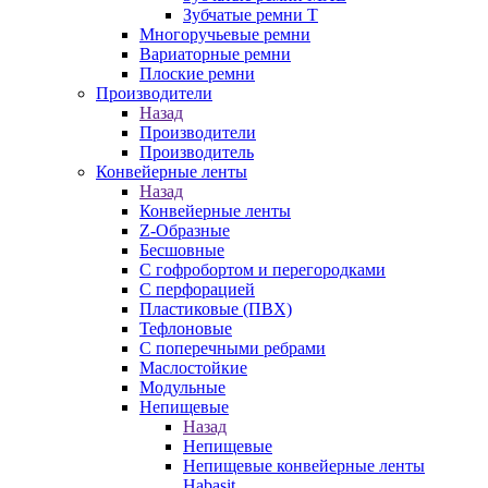
Зубчатые ремни Т
Многоручьевые ремни
Вариаторные ремни
Плоские ремни
Производители
Назад
Производители
Производитель
Конвейерные ленты
Назад
Конвейерные ленты
Z-Образные
Бесшовные
С гофробортом и перегородками
С перфорацией
Пластиковые (ПВХ)
Тефлоновые
С поперечными ребрами
Маслостойкие
Модульные
Непищевые
Назад
Непищевые
Непищевые конвейерные ленты
Habasit