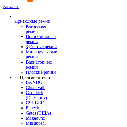
Каталог
Приводные ремни
Клиновые
ремни
Поликлиновые
ремни
Зубчатые ремни
Многоручьевые
ремни
Вариаторные
ремни
Плоские ремни
Производители
BANDO
Chiaravalli
Contitech
(Германия)
CSHBELT
Elatech
Gates (США)
Megadyne
Mitsuboshi