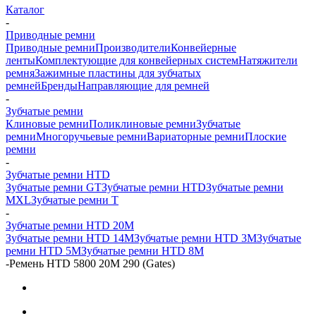
Каталог
-
Приводные ремни
Приводные ремни
Производители
Конвейерные
ленты
Комплектующие для конвейерных систем
Натяжители
ремня
Зажимные пластины для зубчатых
ремней
Бренды
Направляющие для ремней
-
Зубчатые ремни
Клиновые ремни
Поликлиновые ремни
Зубчатые
ремни
Многоручьевые ремни
Вариаторные ремни
Плоские
ремни
-
Зубчатые ремни HTD
Зубчатые ремни GT
Зубчатые ремни HTD
Зубчатые ремни
MXL
Зубчатые ремни Т
-
Зубчатые ремни HTD 20M
Зубчатые ремни HTD 14M
Зубчатые ремни HTD 3M
Зубчатые
ремни HTD 5M
Зубчатые ремни HTD 8M
-
Ремень HTD 5800 20M 290 (Gates)