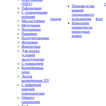
(ПВХ)
Производство
Тефлоновые
ремней
С поперечными
специального
ребрами
Акции
исполнения
Блог
Маслостойкие
Нанесение
Модульные
покрытия на
Непищевые
приводные
Пищевые
ремни
Полиуретановые
Фетровые
Импортные
Для легких
условий
эксплуатации
С покрытием
Конвейерные
цепи
Ленты
конвейерные ПУ
С рифленой
рабочей
поверхностью
Общего
назначения