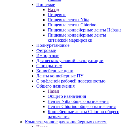
Пищевые
Назад
Пищевые
Пищевые ленты Nitta
Пищевые ленты Chiorino
Пищевые конвейерные ленты Habasit
Пищевые конвейерные ленты
китайской маркировки
Полиуретановые
Фетровые
Импортные
Для легких условий эксплуатации
С покрытием
Конвейерные цепи
Ленты конвейерные ПУ
С рифленой рабочей поверхностью
Общего назначения
Назад
Общего назначения
Ленты Nitta общего назначения
Ленты Chiorino общего назначения
Конвейерные ленты Chiorino общего
назначения
Комплектующие для конвейерных систем
Назад