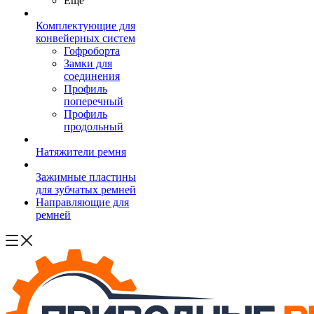
Ещё
Комплектующие для
конвейерных систем
Гофроборта
Замки для
соединения
Профиль
поперечный
Профиль
продольный
Натяжители ремня
Зажимные пластины
для зубчатых ремней
Направляющие для
ремней