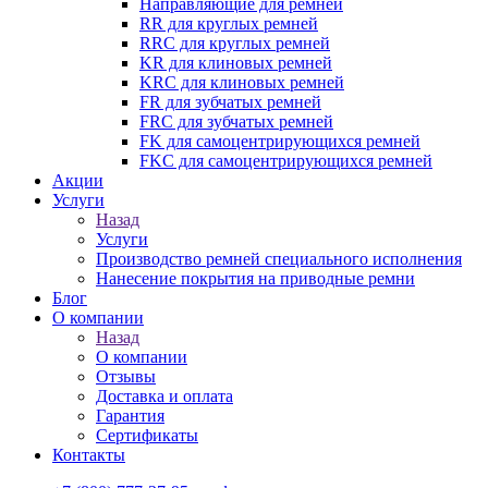
Направляющие для ремней
RR для круглых ремней
RRC для круглых ремней
KR для клиновых ремней
KRC для клиновых ремней
FR для зубчатых ремней
FRC для зубчатых ремней
FK для самоцентрирующихся ремней
FKC для самоцентрирующихся ремней
Акции
Услуги
Назад
Услуги
Производство ремней специального исполнения
Нанесение покрытия на приводные ремни
Блог
О компании
Назад
О компании
Отзывы
Доставка и оплата
Гарантия
Сертификаты
Контакты