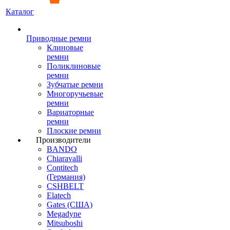
Каталог
Приводные ремни
Клиновые
ремни
Поликлиновые
ремни
Зубчатые ремни
Многоручьевые
ремни
Вариаторные
ремни
Плоские ремни
Производители
BANDO
Chiaravalli
Contitech
(Германия)
CSHBELT
Elatech
Gates (США)
Megadyne
Mitsuboshi