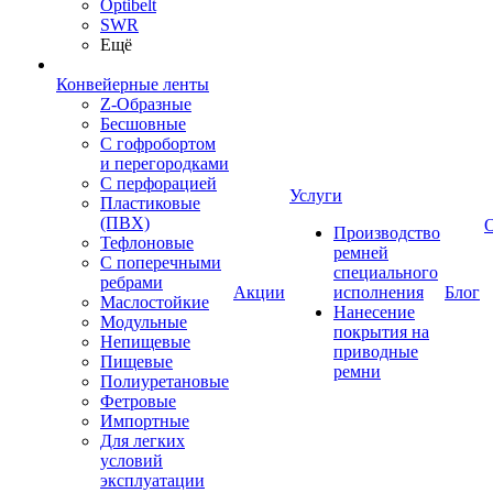
Optibelt
SWR
Ещё
Конвейерные ленты
Z-Образные
Бесшовные
С гофробортом
и перегородками
С перфорацией
Услуги
Пластиковые
(ПВХ)
Производство
Тефлоновые
ремней
С поперечными
специального
ребрами
Акции
исполнения
Блог
Маслостойкие
Нанесение
Модульные
покрытия на
Непищевые
приводные
Пищевые
ремни
Полиуретановые
Фетровые
Импортные
Для легких
условий
эксплуатации