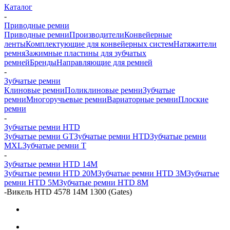
Каталог
-
Приводные ремни
Приводные ремни
Производители
Конвейерные
ленты
Комплектующие для конвейерных систем
Натяжители
ремня
Зажимные пластины для зубчатых
ремней
Бренды
Направляющие для ремней
-
Зубчатые ремни
Клиновые ремни
Поликлиновые ремни
Зубчатые
ремни
Многоручьевые ремни
Вариаторные ремни
Плоские
ремни
-
Зубчатые ремни HTD
Зубчатые ремни GT
Зубчатые ремни HTD
Зубчатые ремни
MXL
Зубчатые ремни Т
-
Зубчатые ремни HTD 14M
Зубчатые ремни HTD 20M
Зубчатые ремни HTD 3M
Зубчатые
ремни HTD 5M
Зубчатые ремни HTD 8M
-
Викель HTD 4578 14M 1300 (Gates)