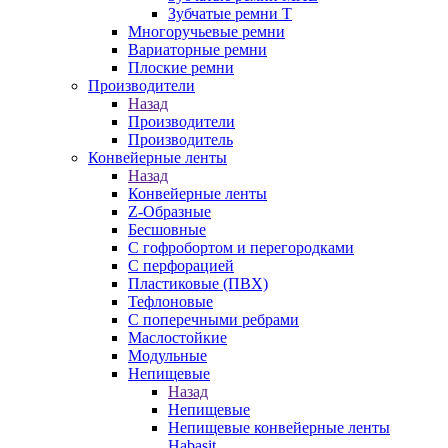
Зубчатые ремни Т
Многоручьевые ремни
Вариаторные ремни
Плоские ремни
Производители
Назад
Производители
Производитель
Конвейерные ленты
Назад
Конвейерные ленты
Z-Образные
Бесшовные
С гофробортом и перегородками
С перфорацией
Пластиковые (ПВХ)
Тефлоновые
С поперечными ребрами
Маслостойкие
Модульные
Непищевые
Назад
Непищевые
Непищевые конвейерные ленты
Habasit