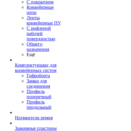
С покрытием
Конвейерные
цепи
Ленты
конвейерные ПУ
С рифленой
рабочей
поверхностью
Общего
назначения
Ещё
Комплектующие для
конвейерных систем
Гофроборта
Замки для
соединения
Профиль
поперечный
Профиль
продольный
Натяжители ремня
Зажимные пластины