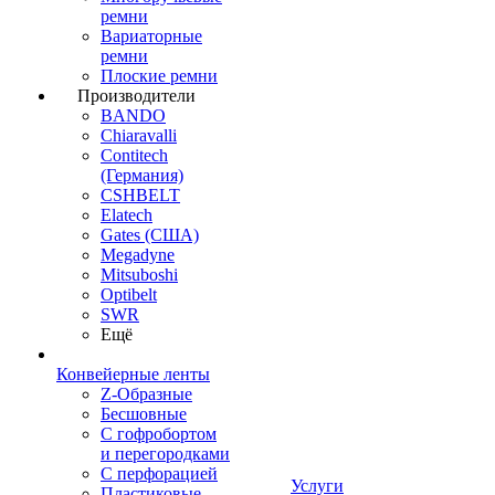
ремни
Вариаторные
ремни
Плоские ремни
Производители
BANDO
Chiaravalli
Contitech
(Германия)
CSHBELT
Elatech
Gates (США)
Megadyne
Mitsuboshi
Optibelt
SWR
Ещё
Конвейерные ленты
Z-Образные
Бесшовные
С гофробортом
и перегородками
С перфорацией
Услуги
Пластиковые