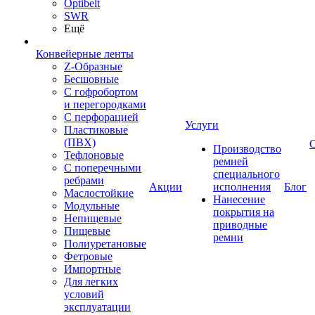
Optibelt
SWR
Ещё
Конвейерные ленты
Z-Образные
Бесшовные
С гофробортом
и перегородками
С перфорацией
Услуги
Пластиковые
(ПВХ)
Производство
Тефлоновые
ремней
С поперечными
специального
ребрами
Акции
исполнения
Блог
Маслостойкие
Нанесение
Модульные
покрытия на
Непищевые
приводные
Пищевые
ремни
Полиуретановые
Фетровые
Импортные
Для легких
условий
эксплуатации