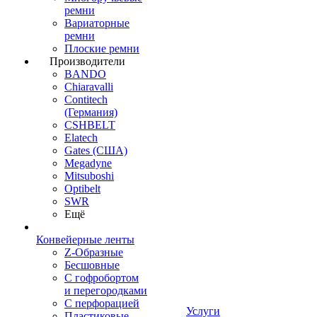
ремни
Вариаторные
ремни
Плоские ремни
Производители
BANDO
Chiaravalli
Contitech
(Германия)
CSHBELT
Elatech
Gates (США)
Megadyne
Mitsuboshi
Optibelt
SWR
Ещё
Конвейерные ленты
Z-Образные
Бесшовные
С гофробортом
и перегородками
С перфорацией
Услуги
Пластиковые