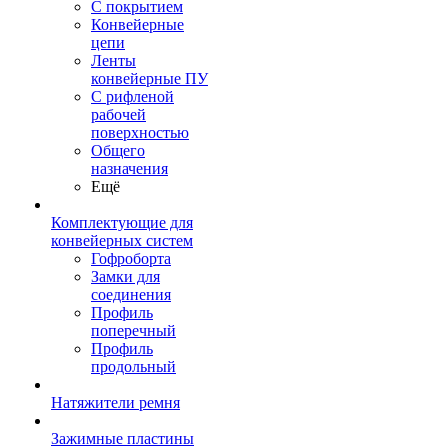
С покрытием
Конвейерные
цепи
Ленты
конвейерные ПУ
С рифленой
рабочей
поверхностью
Общего
назначения
Ещё
Комплектующие для
конвейерных систем
Гофроборта
Замки для
соединения
Профиль
поперечный
Профиль
продольный
Натяжители ремня
Зажимные пластины