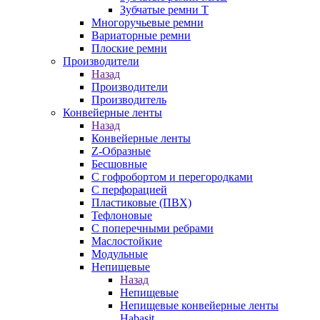
Зубчатые ремни Т
Многоручьевые ремни
Вариаторные ремни
Плоские ремни
Производители
Назад
Производители
Производитель
Конвейерные ленты
Назад
Конвейерные ленты
Z-Образные
Бесшовные
С гофробортом и перегородками
С перфорацией
Пластиковые (ПВХ)
Тефлоновые
С поперечными ребрами
Маслостойкие
Модульные
Непищевые
Назад
Непищевые
Непищевые конвейерные ленты
Habasit