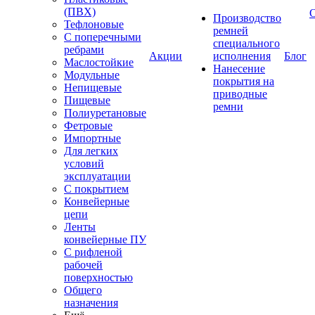
(ПВХ)
Производство
Тефлоновые
ремней
С поперечными
специального
ребрами
Акции
исполнения
Блог
Маслостойкие
Нанесение
Модульные
покрытия на
Непищевые
приводные
Пищевые
ремни
Полиуретановые
Фетровые
Импортные
Для легких
условий
эксплуатации
С покрытием
Конвейерные
цепи
Ленты
конвейерные ПУ
С рифленой
рабочей
поверхностью
Общего
назначения