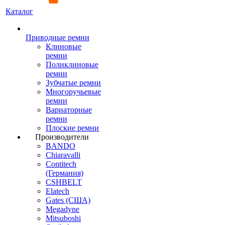
Каталог
Приводные ремни
Клиновые
ремни
Поликлиновые
ремни
Зубчатые ремни
Многоручьевые
ремни
Вариаторные
ремни
Плоские ремни
Производители
BANDO
Chiaravalli
Contitech
(Германия)
CSHBELT
Elatech
Gates (США)
Megadyne
Mitsuboshi