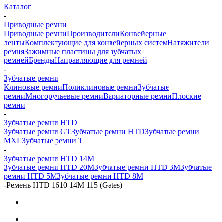
Каталог
-
Приводные ремни
Приводные ремни
Производители
Конвейерные
ленты
Комплектующие для конвейерных систем
Натяжители
ремня
Зажимные пластины для зубчатых
ремней
Бренды
Направляющие для ремней
-
Зубчатые ремни
Клиновые ремни
Поликлиновые ремни
Зубчатые
ремни
Многоручьевые ремни
Вариаторные ремни
Плоские
ремни
-
Зубчатые ремни HTD
Зубчатые ремни GT
Зубчатые ремни HTD
Зубчатые ремни
MXL
Зубчатые ремни Т
-
Зубчатые ремни HTD 14M
Зубчатые ремни HTD 20M
Зубчатые ремни HTD 3M
Зубчатые
ремни HTD 5M
Зубчатые ремни HTD 8M
-
Ремень HTD 1610 14M 115 (Gates)