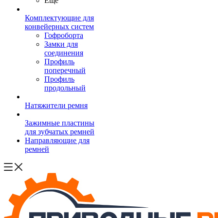
Ещё
Комплектующие для
конвейерных систем
Гофроборта
Замки для
соединения
Профиль
поперечный
Профиль
продольный
Натяжители ремня
Зажимные пластины
для зубчатых ремней
Направляющие для
ремней