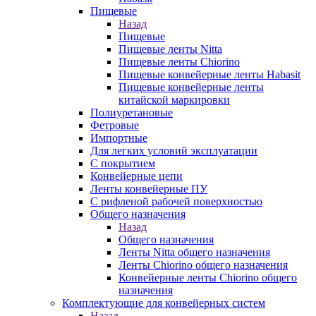
Пищевые
Назад
Пищевые
Пищевые ленты Nitta
Пищевые ленты Chiorino
Пищевые конвейерные ленты Habasit
Пищевые конвейерные ленты
китайской маркировки
Полиуретановые
Фетровые
Импортные
Для легких условий эксплуатации
С покрытием
Конвейерные цепи
Ленты конвейерные ПУ
С рифленой рабочей поверхностью
Общего назначения
Назад
Общего назначения
Ленты Nitta общего назначения
Ленты Chiorino общего назначения
Конвейерные ленты Chiorino общего
назначения
Комплектующие для конвейерных систем
Назад