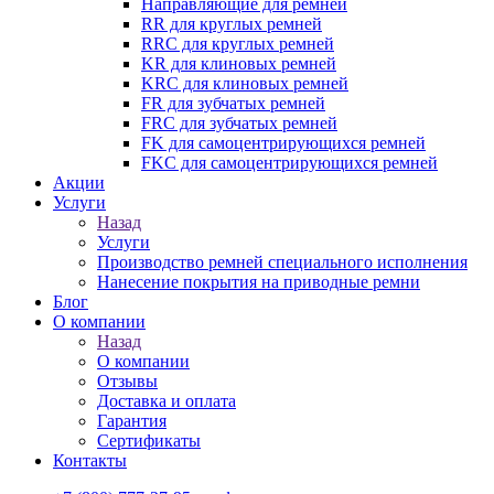
Направляющие для ремней
RR для круглых ремней
RRC для круглых ремней
KR для клиновых ремней
KRC для клиновых ремней
FR для зубчатых ремней
FRC для зубчатых ремней
FK для самоцентрирующихся ремней
FKC для самоцентрирующихся ремней
Акции
Услуги
Назад
Услуги
Производство ремней специального исполнения
Нанесение покрытия на приводные ремни
Блог
О компании
Назад
О компании
Отзывы
Доставка и оплата
Гарантия
Сертификаты
Контакты