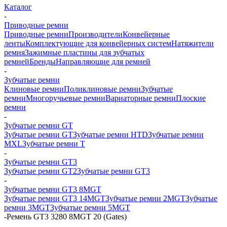
Каталог
-
Приводные ремни
Приводные ремни
Производители
Конвейерные
ленты
Комплектующие для конвейерных систем
Натяжители
ремня
Зажимные пластины для зубчатых
ремней
Бренды
Направляющие для ремней
-
Зубчатые ремни
Клиновые ремни
Поликлиновые ремни
Зубчатые
ремни
Многоручьевые ремни
Вариаторные ремни
Плоские
ремни
-
Зубчатые ремни GT
Зубчатые ремни GT
Зубчатые ремни HTD
Зубчатые ремни
MXL
Зубчатые ремни Т
-
Зубчатые ремни GT3
Зубчатые ремни GT2
Зубчатые ремни GT3
-
Зубчатые ремни GT3 8MGT
Зубчатые ремни GT3 14MGT
Зубчатые ремни 2MGT
Зубчатые
ремни 3MGT
Зубчатые ремни 5MGT
-
Ремень GT3 3280 8MGT 20 (Gates)