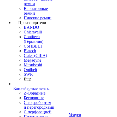
ремни
Вариаторные
ремни
Плоские ремни
Производители
BANDO
Chiaravalli
Contitech
(Германия)
CSHBELT
Elatech
Gates (США)
Megadyne
Mitsuboshi
Optibelt
SWR
Ещё
Конвейерные ленты
Z-Образные
Бесшовные
С гофробортом
и перегородками
С перфорацией
Услуги
Пластиковые