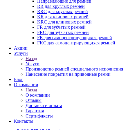
Направляющие для ремней
RR для круглых ремней
RRC для круглых ремней
KR для клиновых ремней
KRC для клиновых ремней
FR для зубчатых ремней
FRC для зубчатых ремней
FK для самоцентрирующихся ремней
FKC для самоцентрирующихся ремней
Акции
Услуги
Назад
Услуги
Производство ремней специального исполнения
Нанесение покрытия на приводные ремни
Блог
О компании
Назад
О компании
Отзывы
Доставка и оплата
Гарантия
Сертификаты
Контакты