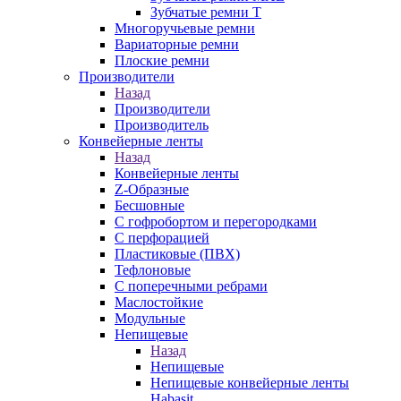
Зубчатые ремни Т
Многоручьевые ремни
Вариаторные ремни
Плоские ремни
Производители
Назад
Производители
Производитель
Конвейерные ленты
Назад
Конвейерные ленты
Z-Образные
Бесшовные
С гофробортом и перегородками
С перфорацией
Пластиковые (ПВХ)
Тефлоновые
С поперечными ребрами
Маслостойкие
Модульные
Непищевые
Назад
Непищевые
Непищевые конвейерные ленты
Habasit