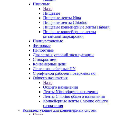
Пищевые
Назад
Пищевые
Пищевые ленты Nitta
Пищевые ленты Chiorino
Пищевые конвейерные ленты Habasit
Пищевые конвейерные ленты
китайской маркировки
Полиуретановые
Фетровые
Импортные
Для легких условий эксплуатации
С покрытием
Конвейерные цепи
Ленты конвейерные ПУ
С рифленой рабочей поверхностью
Общего назначения
Назад
Общего назначения
Ленты Nitta общего назначения
Ленты Chiorino общего назначения
Конвейерные ленты Chiorino общего
назначения
Комплектующие для конвейерных систем
Назад