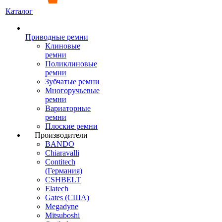
Каталог
Приводные ремни
Клиновые
ремни
Поликлиновые
ремни
Зубчатые ремни
Многоручьевые
ремни
Вариаторные
ремни
Плоские ремни
Производители
BANDO
Chiaravalli
Contitech
(Германия)
CSHBELT
Elatech
Gates (США)
Megadyne
Mitsuboshi