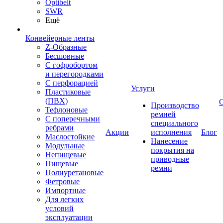
Optibelt
SWR
Ещё
Конвейерные ленты
Z-Образные
Бесшовные
С гофробортом
и перегородками
С перфорацией
Услуги
Пластиковые
(ПВХ)
Производство
Тефлоновые
ремней
С поперечными
специального
ребрами
Акции
исполнения
Блог
Маслостойкие
Нанесение
Модульные
покрытия на
Непищевые
приводные
Пищевые
ремни
Полиуретановые
Фетровые
Импортные
Для легких
условий
эксплуатации