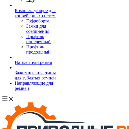
Ещё
Комплектующие для
конвейерных систем
Гофроборта
Замки для
соединения
Профиль
поперечный
Профиль
продольный
Натяжители ремня
Зажимные пластины
для зубчатых ремней
Направляющие для
ремней