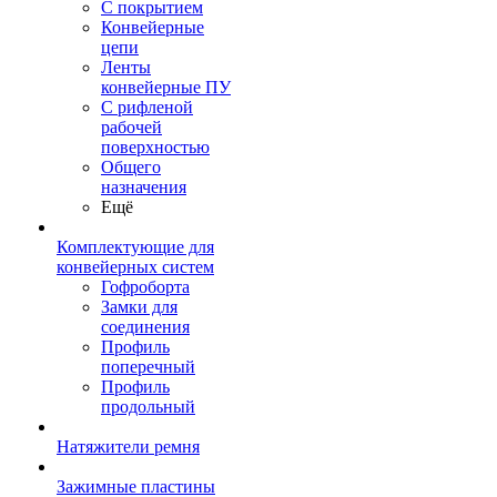
С покрытием
Конвейерные
цепи
Ленты
конвейерные ПУ
С рифленой
рабочей
поверхностью
Общего
назначения
Ещё
Комплектующие для
конвейерных систем
Гофроборта
Замки для
соединения
Профиль
поперечный
Профиль
продольный
Натяжители ремня
Зажимные пластины