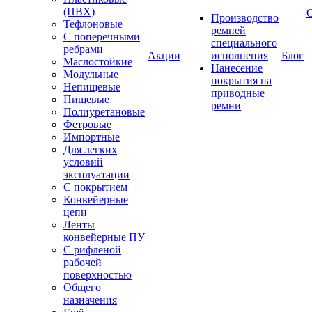
(ПВХ)
Производство
Тефлоновые
ремней
С поперечными
специального
ребрами
Акции
исполнения
Блог
Маслостойкие
Нанесение
Модульные
покрытия на
Непищевые
приводные
Пищевые
ремни
Полиуретановые
Фетровые
Импортные
Для легких
условий
эксплуатации
С покрытием
Конвейерные
цепи
Ленты
конвейерные ПУ
С рифленой
рабочей
поверхностью
Общего
назначения