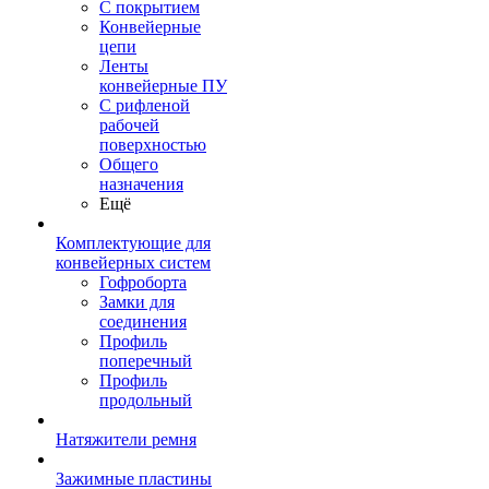
С покрытием
Конвейерные
цепи
Ленты
конвейерные ПУ
С рифленой
рабочей
поверхностью
Общего
назначения
Ещё
Комплектующие для
конвейерных систем
Гофроборта
Замки для
соединения
Профиль
поперечный
Профиль
продольный
Натяжители ремня
Зажимные пластины