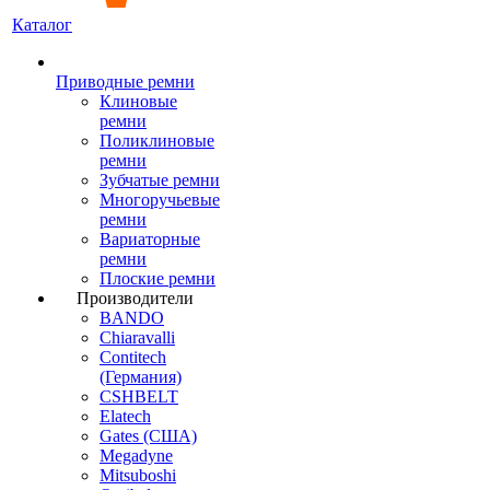
Каталог
Приводные ремни
Клиновые
ремни
Поликлиновые
ремни
Зубчатые ремни
Многоручьевые
ремни
Вариаторные
ремни
Плоские ремни
Производители
BANDO
Chiaravalli
Contitech
(Германия)
CSHBELT
Elatech
Gates (США)
Megadyne
Mitsuboshi