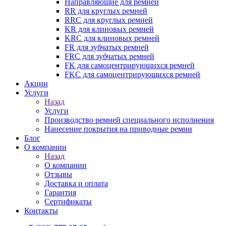
Направляющие для ремней
RR для круглых ремней
RRC для круглых ремней
KR для клиновых ремней
KRC для клиновых ремней
FR для зубчатых ремней
FRC для зубчатых ремней
FK для самоцентрирующихся ремней
FKC для самоцентрирующихся ремней
Акции
Услуги
Назад
Услуги
Производство ремней специального исполнения
Нанесение покрытия на приводные ремни
Блог
О компании
Назад
О компании
Отзывы
Доставка и оплата
Гарантия
Сертификаты
Контакты