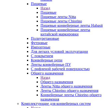
Пищевые
Назад
Пищевые
Пищевые ленты Nitta
Пищевые ленты Chiorino
Пищевые конвейерные ленты Habasit
Пищевые конвейерные ленты
китайской маркировки
Полиуретановые
Фетровые
Импортные
Для легких условий эксплуатации
С покрытием
Конвейерные цепи
Ленты конвейерные ПУ
С рифленой рабочей поверхностью
Общего назначения
Назад
Общего назначения
Ленты Nitta общего назначения
Ленты Chiorino общего назначения
Конвейерные ленты Chiorino общего
назначения
Комплектующие для конвейерных систем
Назад