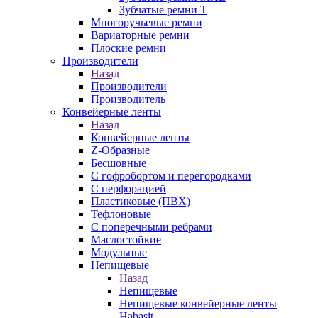
Зубчатые ремни Т
Многоручьевые ремни
Вариаторные ремни
Плоские ремни
Производители
Назад
Производители
Производитель
Конвейерные ленты
Назад
Конвейерные ленты
Z-Образные
Бесшовные
С гофробортом и перегородками
С перфорацией
Пластиковые (ПВХ)
Тефлоновые
С поперечными ребрами
Маслостойкие
Модульные
Непищевые
Назад
Непищевые
Непищевые конвейерные ленты
Habasit