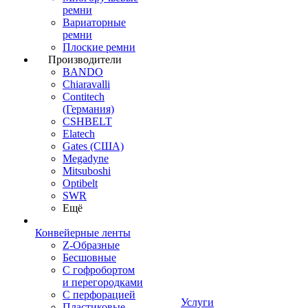
ремни
Вариаторные
ремни
Плоские ремни
Производители
BANDO
Chiaravalli
Contitech
(Германия)
CSHBELT
Elatech
Gates (США)
Megadyne
Mitsuboshi
Optibelt
SWR
Ещё
Конвейерные ленты
Z-Образные
Бесшовные
С гофробортом
и перегородками
С перфорацией
Услуги
Пластиковые