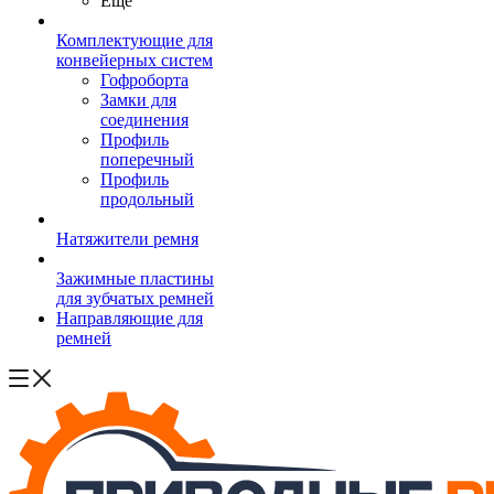
Ещё
Комплектующие для
конвейерных систем
Гофроборта
Замки для
соединения
Профиль
поперечный
Профиль
продольный
Натяжители ремня
Зажимные пластины
для зубчатых ремней
Направляющие для
ремней