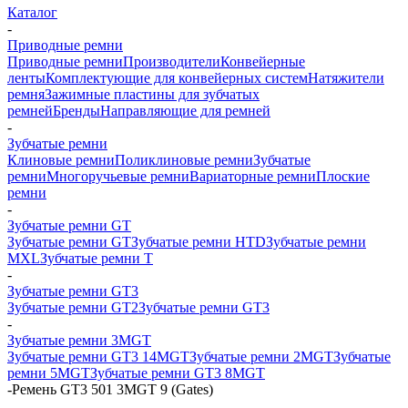
Каталог
-
Приводные ремни
Приводные ремни
Производители
Конвейерные
ленты
Комплектующие для конвейерных систем
Натяжители
ремня
Зажимные пластины для зубчатых
ремней
Бренды
Направляющие для ремней
-
Зубчатые ремни
Клиновые ремни
Поликлиновые ремни
Зубчатые
ремни
Многоручьевые ремни
Вариаторные ремни
Плоские
ремни
-
Зубчатые ремни GT
Зубчатые ремни GT
Зубчатые ремни HTD
Зубчатые ремни
MXL
Зубчатые ремни Т
-
Зубчатые ремни GT3
Зубчатые ремни GT2
Зубчатые ремни GT3
-
Зубчатые ремни 3MGT
Зубчатые ремни GT3 14MGT
Зубчатые ремни 2MGT
Зубчатые
ремни 5MGT
Зубчатые ремни GT3 8MGT
-
Ремень GT3 501 3MGT 9 (Gates)