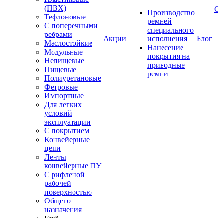
(ПВХ)
Производство
Тефлоновые
ремней
С поперечными
специального
ребрами
Акции
исполнения
Блог
Маслостойкие
Нанесение
Модульные
покрытия на
Непищевые
приводные
Пищевые
ремни
Полиуретановые
Фетровые
Импортные
Для легких
условий
эксплуатации
С покрытием
Конвейерные
цепи
Ленты
конвейерные ПУ
С рифленой
рабочей
поверхностью
Общего
назначения