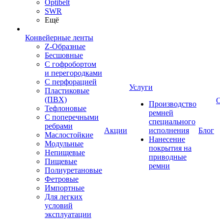
Optibelt
SWR
Ещё
Конвейерные ленты
Z-Образные
Бесшовные
С гофробортом
и перегородками
С перфорацией
Услуги
Пластиковые
(ПВХ)
Производство
Тефлоновые
ремней
С поперечными
специального
ребрами
Акции
исполнения
Блог
Маслостойкие
Нанесение
Модульные
покрытия на
Непищевые
приводные
Пищевые
ремни
Полиуретановые
Фетровые
Импортные
Для легких
условий
эксплуатации