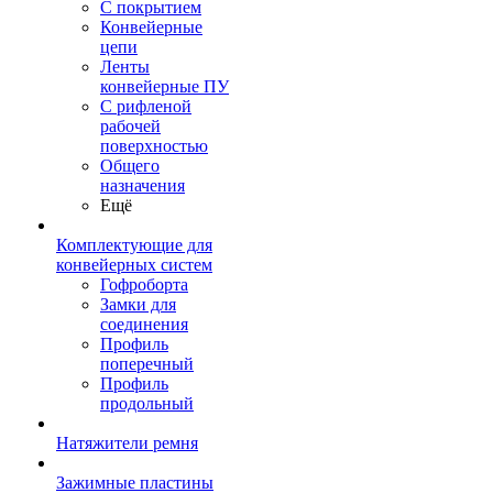
С покрытием
Конвейерные
цепи
Ленты
конвейерные ПУ
С рифленой
рабочей
поверхностью
Общего
назначения
Ещё
Комплектующие для
конвейерных систем
Гофроборта
Замки для
соединения
Профиль
поперечный
Профиль
продольный
Натяжители ремня
Зажимные пластины