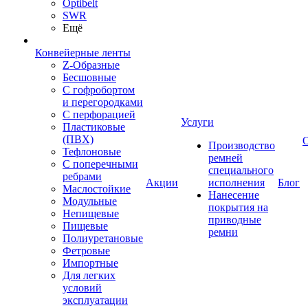
Optibelt
SWR
Ещё
Конвейерные ленты
Z-Образные
Бесшовные
С гофробортом
и перегородками
С перфорацией
Услуги
Пластиковые
(ПВХ)
Производство
Тефлоновые
ремней
С поперечными
специального
ребрами
Акции
исполнения
Блог
Маслостойкие
Нанесение
Модульные
покрытия на
Непищевые
приводные
Пищевые
ремни
Полиуретановые
Фетровые
Импортные
Для легких
условий
эксплуатации