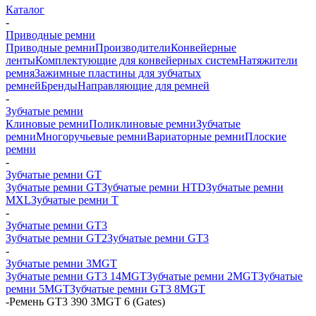
Каталог
-
Приводные ремни
Приводные ремни
Производители
Конвейерные
ленты
Комплектующие для конвейерных систем
Натяжители
ремня
Зажимные пластины для зубчатых
ремней
Бренды
Направляющие для ремней
-
Зубчатые ремни
Клиновые ремни
Поликлиновые ремни
Зубчатые
ремни
Многоручьевые ремни
Вариаторные ремни
Плоские
ремни
-
Зубчатые ремни GT
Зубчатые ремни GT
Зубчатые ремни HTD
Зубчатые ремни
MXL
Зубчатые ремни Т
-
Зубчатые ремни GT3
Зубчатые ремни GT2
Зубчатые ремни GT3
-
Зубчатые ремни 3MGT
Зубчатые ремни GT3 14MGT
Зубчатые ремни 2MGT
Зубчатые
ремни 5MGT
Зубчатые ремни GT3 8MGT
-
Ремень GT3 390 3MGT 6 (Gates)