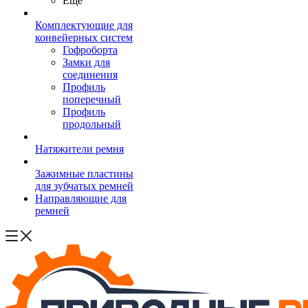
Ещё
Комплектующие для
конвейерных систем
Гофроборта
Замки для
соединения
Профиль
поперечный
Профиль
продольный
Натяжители ремня
Зажимные пластины
для зубчатых ремней
Направляющие для
ремней