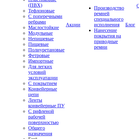
(ПВХ)
Производство
Тефлоновые
ремней
С поперечными
специального
ребрами
Акции
исполнения
Блог
Маслостойкие
Нанесение
Модульные
покрытия на
Непищевые
приводные
Пищевые
ремни
Полиуретановые
Фетровые
Импортные
Для легких
условий
эксплуатации
С покрытием
Конвейерные
цепи
Ленты
конвейерные ПУ
С рифленой
рабочей
поверхностью
Общего
назначения