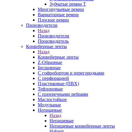
Зубчатые ремни Т
Многоручьевые ремни
Вариаторные ремни
Плоские ремни
Производители
Назад
Производители
Производитель
Конвейерные ленты
Назад
Конвейерные ленты
Z-Образные
Бесшовные
С гофробортом и перегородками
С перфорацией
Пластиковые (ПВХ)
Тефлоновые
С поперечными ребрами
Маслостойкие
Модульные
Непищевые
Назад
Непищевые
Непищевые конвейерные ленты
Habasit