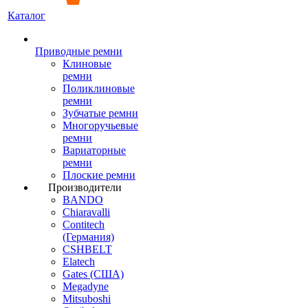
Каталог
Приводные ремни
Клиновые
ремни
Поликлиновые
ремни
Зубчатые ремни
Многоручьевые
ремни
Вариаторные
ремни
Плоские ремни
Производители
BANDO
Chiaravalli
Contitech
(Германия)
CSHBELT
Elatech
Gates (США)
Megadyne
Mitsuboshi