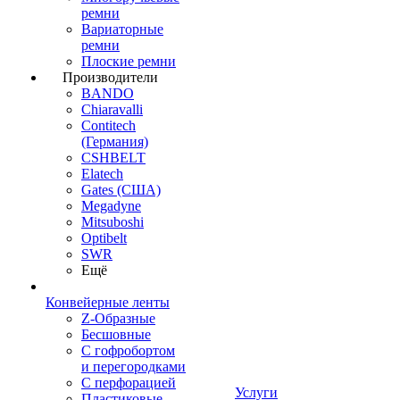
ремни
Вариаторные
ремни
Плоские ремни
Производители
BANDO
Chiaravalli
Contitech
(Германия)
CSHBELT
Elatech
Gates (США)
Megadyne
Mitsuboshi
Optibelt
SWR
Ещё
Конвейерные ленты
Z-Образные
Бесшовные
С гофробортом
и перегородками
С перфорацией
Услуги
Пластиковые