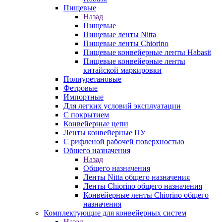
Пищевые
Назад
Пищевые
Пищевые ленты Nitta
Пищевые ленты Chiorino
Пищевые конвейерные ленты Habasit
Пищевые конвейерные ленты
китайской маркировки
Полиуретановые
Фетровые
Импортные
Для легких условий эксплуатации
С покрытием
Конвейерные цепи
Ленты конвейерные ПУ
С рифленой рабочей поверхностью
Общего назначения
Назад
Общего назначения
Ленты Nitta общего назначения
Ленты Chiorino общего назначения
Конвейерные ленты Chiorino общего
назначения
Комплектующие для конвейерных систем
Назад