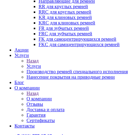
Направляющие для ремней
RR для круглых ремней
RRC для круглых ремней
KR для клиновых ремней
KRC для клиновых ремней
FR для зубчатых ремней
FRC для зубчатых ремней
FK для самоцентрирующихся ремней
FKC для самоцентрирующихся ремней
Акции
Услуги
Назад
Услуги
Производство ремней специального исполнения
Нанесение покрытия на приводные ремни
Блог
О компании
Назад
О компании
Отзывы
Доставка и оплата
Гарантия
Сертификаты
Контакты