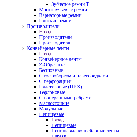
Зубчатые ремни Т
Многоручьевые ремни
Вариаторные ремни
Плоские ремни
Производители
Назад
Производители
Производитель
Конвейерные ленты
Назад
Конвейерные ленты
Z-Образные
Бесшовные
С гофробортом и перегородками
С перфорацией
Пластиковые (ПВХ)
Тефлоновые
С поперечными ребрами
Маслостойкие
Модульные
Непищевые
Назад
Непищевые
Непищевые конвейерные ленты
Habasit