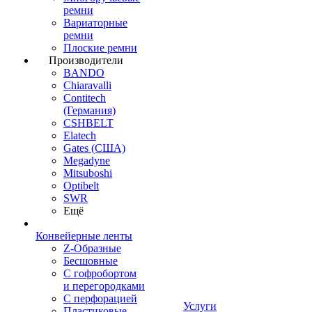
ремни
Вариаторные
ремни
Плоские ремни
Производители
BANDO
Chiaravalli
Contitech
(Германия)
CSHBELT
Elatech
Gates (США)
Megadyne
Mitsuboshi
Optibelt
SWR
Ещё
Конвейерные ленты
Z-Образные
Бесшовные
С гофробортом
и перегородками
С перфорацией
Услуги
Пластиковые