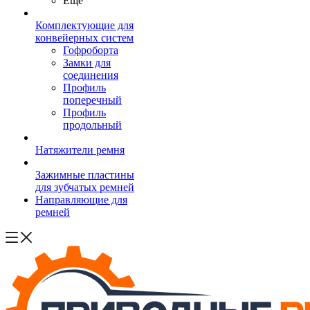
Ещё
Комплектующие для
конвейерных систем
Гофроборта
Замки для
соединения
Профиль
поперечный
Профиль
продольный
Натяжители ремня
Зажимные пластины
для зубчатых ремней
Направляющие для
ремней