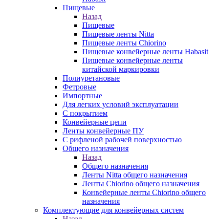
Пищевые
Назад
Пищевые
Пищевые ленты Nitta
Пищевые ленты Chiorino
Пищевые конвейерные ленты Habasit
Пищевые конвейерные ленты
китайской маркировки
Полиуретановые
Фетровые
Импортные
Для легких условий эксплуатации
С покрытием
Конвейерные цепи
Ленты конвейерные ПУ
С рифленой рабочей поверхностью
Общего назначения
Назад
Общего назначения
Ленты Nitta общего назначения
Ленты Chiorino общего назначения
Конвейерные ленты Chiorino общего
назначения
Комплектующие для конвейерных систем
Назад