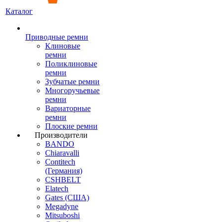
Каталог
Приводные ремни
Клиновые
ремни
Поликлиновые
ремни
Зубчатые ремни
Многоручьевые
ремни
Вариаторные
ремни
Плоские ремни
Производители
BANDO
Chiaravalli
Contitech
(Германия)
CSHBELT
Elatech
Gates (США)
Megadyne
Mitsuboshi