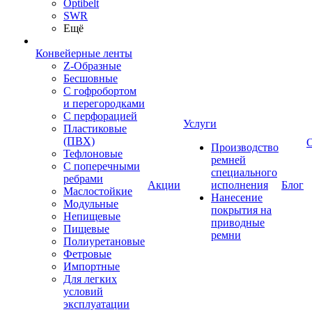
Optibelt
SWR
Ещё
Конвейерные ленты
Z-Образные
Бесшовные
С гофробортом
и перегородками
С перфорацией
Услуги
Пластиковые
(ПВХ)
Производство
Тефлоновые
ремней
С поперечными
специального
ребрами
Акции
исполнения
Блог
Маслостойкие
Нанесение
Модульные
покрытия на
Непищевые
приводные
Пищевые
ремни
Полиуретановые
Фетровые
Импортные
Для легких
условий
эксплуатации