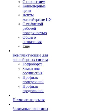
С покрытием
Конвейерные
цепи
Ленты
конвейерные ПУ
С рифленой
рабочей
поверхностью
Общего
назначения
Ещё
Комплектующие для
конвейерных систем
Гофроборта
Замки для
соединения
Профиль
поперечный
Профиль
продольный
Натяжители ремня
Зажимные пластины