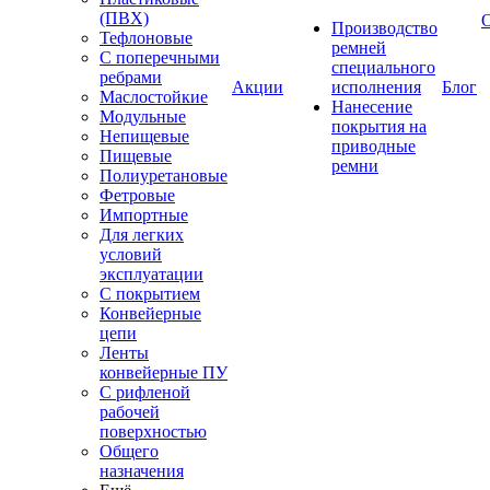
(ПВХ)
Производство
Тефлоновые
ремней
С поперечными
специального
ребрами
Акции
исполнения
Блог
Маслостойкие
Нанесение
Модульные
покрытия на
Непищевые
приводные
Пищевые
ремни
Полиуретановые
Фетровые
Импортные
Для легких
условий
эксплуатации
С покрытием
Конвейерные
цепи
Ленты
конвейерные ПУ
С рифленой
рабочей
поверхностью
Общего
назначения