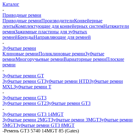
Каталог
-
Приводные ремни
Приводные ремни
Производители
Конвейерные
ленты
Комплектующие для конвейерных систем
Натяжители
ремня
Зажимные пластины для зубчатых
ремней
Бренды
Направляющие для ремней
-
Зубчатые ремни
Клиновые ремни
Поликлиновые ремни
Зубчатые
ремни
Многоручьевые ремни
Вариаторные ремни
Плоские
ремни
-
Зубчатые ремни GT
Зубчатые ремни GT
Зубчатые ремни HTD
Зубчатые ремни
MXL
Зубчатые ремни Т
-
Зубчатые ремни GT3
Зубчатые ремни GT2
Зубчатые ремни GT3
-
Зубчатые ремни GT3 14MGT
Зубчатые ремни 2MGT
Зубчатые ремни 3MGT
Зубчатые ремни
5MGT
Зубчатые ремни GT3 8MGT
-
Ремень GT3 5740 14MGT 85 (Gates)