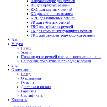
Направляющие для ремней
RR для круглых ремней
RRC для круглых ремней
KR для клиновых ремней
KRC для клиновых ремней
FR для зубчатых ремней
FRC для зубчатых ремней
FK для самоцентрирующихся ремней
FKC для самоцентрирующихся ремней
Акции
Услуги
Назад
Услуги
Производство ремней специального исполнения
Нанесение покрытия на приводные ремни
Блог
О компании
Назад
О компании
Отзывы
Доставка и оплата
Гарантия
Сертификаты
Контакты