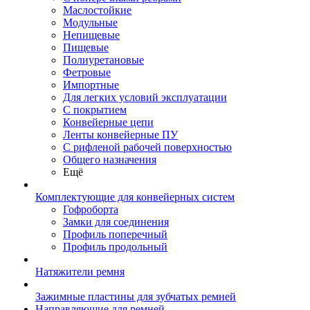
Маслостойкие
Модульные
Непищевые
Пищевые
Полиуретановые
Фетровые
Импортные
Для легких условий эксплуатации
С покрытием
Конвейерные цепи
Ленты конвейерные ПУ
С рифленой рабочей поверхностью
Общего назначения
Ещё
Комплектующие для конвейерных систем
Гофроборта
Замки для соединения
Профиль поперечный
Профиль продольный
Натяжители ремня
Зажимные пластины для зубчатых ремней
Направляющие для ремней