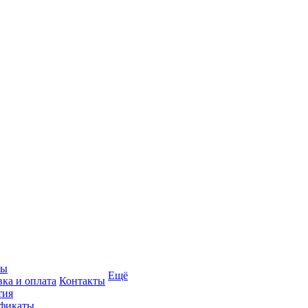
вы
Ещё
вка и оплата
Контакты
тия
фикаты