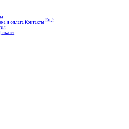
вы
Ещё
вка и оплата
Контакты
тия
фикаты