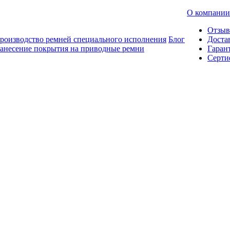
О компании
Отзы
роизводство ремней специального исполнения
Блог
Доста
анесение покрытия на приводные ремни
Гаран
Серти