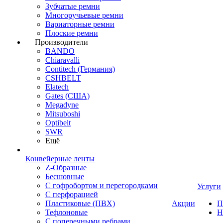
Зубчатые ремни
Многоручьевые ремни
Вариаторные ремни
Плоские ремни
Производители
BANDO
Chiaravalli
Contitech (Германия)
CSHBELT
Elatech
Gates (США)
Megadyne
Mitsuboshi
Optibelt
SWR
Ещё
Конвейерные ленты
Z-Образные
Бесшовные
С гофробортом и перегородками
Услуги
С перфорацией
Пластиковые (ПВХ)
Акции
П
Тефлоновые
Н
С поперечными ребрами