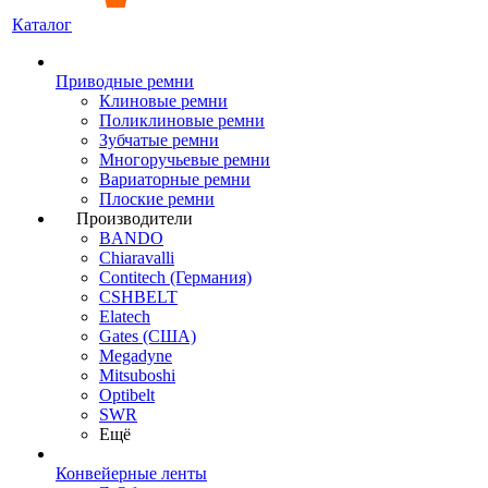
Каталог
Приводные ремни
Клиновые ремни
Поликлиновые ремни
Зубчатые ремни
Многоручьевые ремни
Вариаторные ремни
Плоские ремни
Производители
BANDO
Chiaravalli
Contitech (Германия)
CSHBELT
Elatech
Gates (США)
Megadyne
Mitsuboshi
Optibelt
SWR
Ещё
Конвейерные ленты