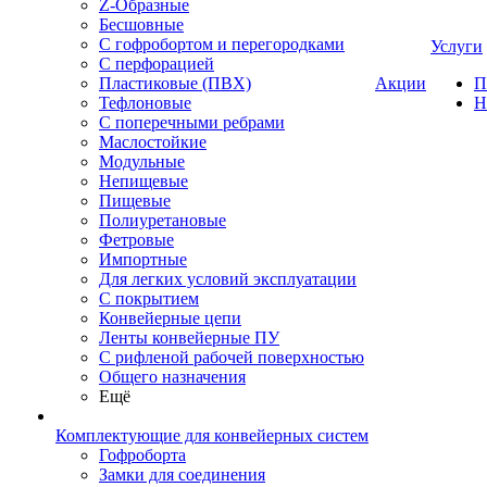
Z-Образные
Бесшовные
С гофробортом и перегородками
Услуги
С перфорацией
Пластиковые (ПВХ)
Акции
П
Тефлоновые
Н
С поперечными ребрами
Маслостойкие
Модульные
Непищевые
Пищевые
Полиуретановые
Фетровые
Импортные
Для легких условий эксплуатации
С покрытием
Конвейерные цепи
Ленты конвейерные ПУ
С рифленой рабочей поверхностью
Общего назначения
Ещё
Комплектующие для конвейерных систем
Гофроборта
Замки для соединения