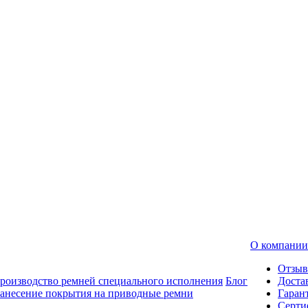
О компании
Отзы
роизводство ремней специального исполнения
Блог
Доста
анесение покрытия на приводные ремни
Гаран
Серти