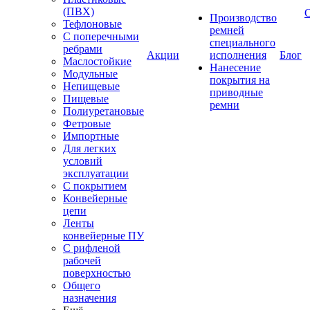
(ПВХ)
Производство
Тефлоновые
ремней
С поперечными
специального
ребрами
Акции
исполнения
Блог
Маслостойкие
Нанесение
Модульные
покрытия на
Непищевые
приводные
Пищевые
ремни
Полиуретановые
Фетровые
Импортные
Для легких
условий
эксплуатации
С покрытием
Конвейерные
цепи
Ленты
конвейерные ПУ
С рифленой
рабочей
поверхностью
Общего
назначения