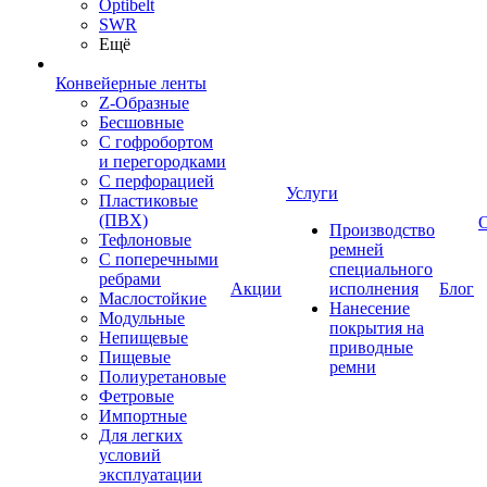
Optibelt
SWR
Ещё
Конвейерные ленты
Z-Образные
Бесшовные
С гофробортом
и перегородками
С перфорацией
Услуги
Пластиковые
(ПВХ)
Производство
Тефлоновые
ремней
С поперечными
специального
ребрами
Акции
исполнения
Блог
Маслостойкие
Нанесение
Модульные
покрытия на
Непищевые
приводные
Пищевые
ремни
Полиуретановые
Фетровые
Импортные
Для легких
условий
эксплуатации