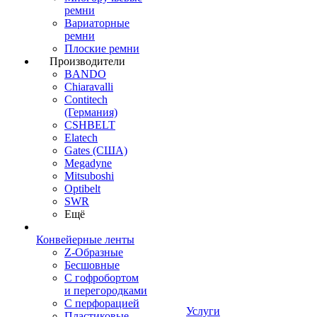
ремни
Вариаторные
ремни
Плоские ремни
Производители
BANDO
Chiaravalli
Contitech
(Германия)
CSHBELT
Elatech
Gates (США)
Megadyne
Mitsuboshi
Optibelt
SWR
Ещё
Конвейерные ленты
Z-Образные
Бесшовные
С гофробортом
и перегородками
С перфорацией
Услуги
Пластиковые