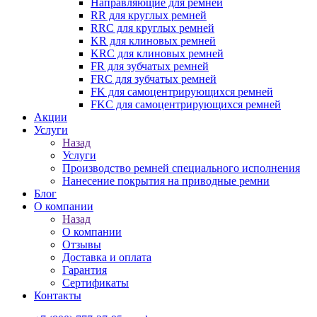
Направляющие для ремней
RR для круглых ремней
RRC для круглых ремней
KR для клиновых ремней
KRC для клиновых ремней
FR для зубчатых ремней
FRC для зубчатых ремней
FK для самоцентрирующихся ремней
FKC для самоцентрирующихся ремней
Акции
Услуги
Назад
Услуги
Производство ремней специального исполнения
Нанесение покрытия на приводные ремни
Блог
О компании
Назад
О компании
Отзывы
Доставка и оплата
Гарантия
Сертификаты
Контакты