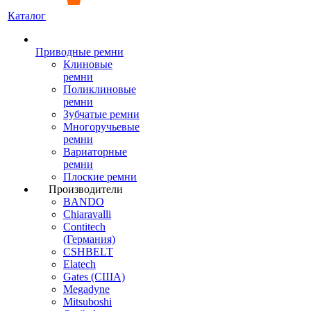
Каталог
Приводные ремни
Клиновые
ремни
Поликлиновые
ремни
Зубчатые ремни
Многоручьевые
ремни
Вариаторные
ремни
Плоские ремни
Производители
BANDO
Chiaravalli
Contitech
(Германия)
CSHBELT
Elatech
Gates (США)
Megadyne
Mitsuboshi