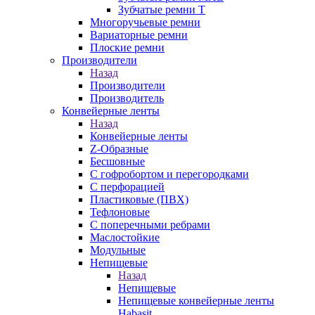
Зубчатые ремни Т
Многоручьевые ремни
Вариаторные ремни
Плоские ремни
Производители
Назад
Производители
Производитель
Конвейерные ленты
Назад
Конвейерные ленты
Z-Образные
Бесшовные
С гофробортом и перегородками
С перфорацией
Пластиковые (ПВХ)
Тефлоновые
С поперечными ребрами
Маслостойкие
Модульные
Непищевые
Назад
Непищевые
Непищевые конвейерные ленты
Habasit