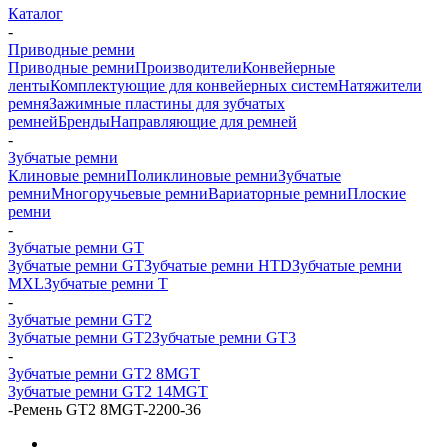
Каталог
-
Приводные ремни
Приводные ремни
Производители
Конвейерные
ленты
Комплектующие для конвейерных систем
Натяжители
ремня
Зажимные пластины для зубчатых
ремней
Бренды
Направляющие для ремней
-
Зубчатые ремни
Клиновые ремни
Поликлиновые ремни
Зубчатые
ремни
Многоручьевые ремни
Вариаторные ремни
Плоские
ремни
-
Зубчатые ремни GT
Зубчатые ремни GT
Зубчатые ремни HTD
Зубчатые ремни
MXL
Зубчатые ремни Т
-
Зубчатые ремни GT2
Зубчатые ремни GT2
Зубчатые ремни GT3
-
Зубчатые ремни GT2 8MGT
Зубчатые ремни GT2 14MGT
-
Ремень GT2 8MGT-2200-36