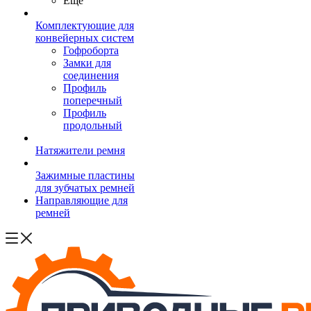
Ещё
Комплектующие для
конвейерных систем
Гофроборта
Замки для
соединения
Профиль
поперечный
Профиль
продольный
Натяжители ремня
Зажимные пластины
для зубчатых ремней
Направляющие для
ремней