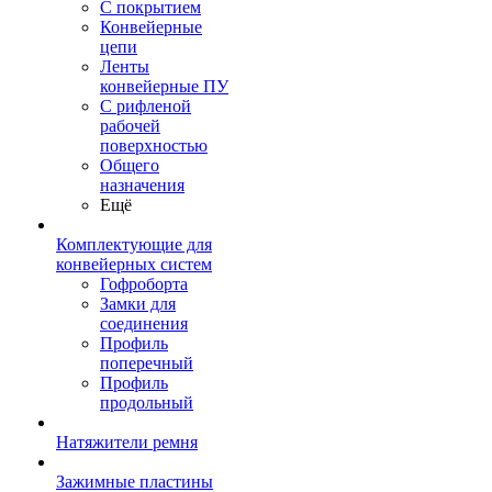
С покрытием
Конвейерные
цепи
Ленты
конвейерные ПУ
С рифленой
рабочей
поверхностью
Общего
назначения
Ещё
Комплектующие для
конвейерных систем
Гофроборта
Замки для
соединения
Профиль
поперечный
Профиль
продольный
Натяжители ремня
Зажимные пластины