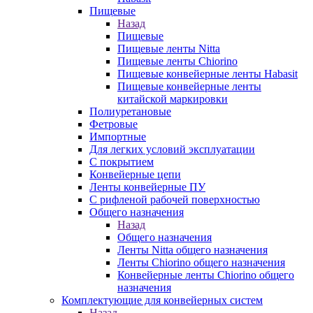
Пищевые
Назад
Пищевые
Пищевые ленты Nitta
Пищевые ленты Chiorino
Пищевые конвейерные ленты Habasit
Пищевые конвейерные ленты
китайской маркировки
Полиуретановые
Фетровые
Импортные
Для легких условий эксплуатации
С покрытием
Конвейерные цепи
Ленты конвейерные ПУ
С рифленой рабочей поверхностью
Общего назначения
Назад
Общего назначения
Ленты Nitta общего назначения
Ленты Chiorino общего назначения
Конвейерные ленты Chiorino общего
назначения
Комплектующие для конвейерных систем
Назад