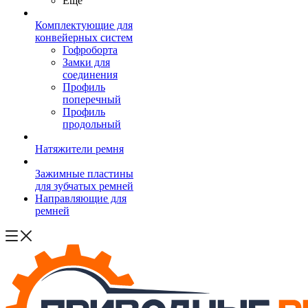
Ещё
Комплектующие для
конвейерных систем
Гофроборта
Замки для
соединения
Профиль
поперечный
Профиль
продольный
Натяжители ремня
Зажимные пластины
для зубчатых ремней
Направляющие для
ремней