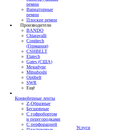
ремни
Вариаторные
ремни
Плоские ремни
Производители
BANDO
Chiaravalli
Contitech
(Германия)
CSHBELT
Elatech
Gates (США)
Megadyne
Mitsuboshi
Optibelt
SWR
Ещё
Конвейерные ленты
Z-Образные
Бесшовные
С гофробортом
и перегородками
С перфорацией
Услуги
Пластиковые