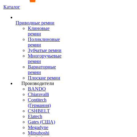
Каталог
Приводные ремни
Клиновые
ремни
Поликлиновые
ремни
Зубчатые ремни
Многоручьевые
ремни
Вариаторные
ремни
Плоские ремни
Производители
BANDO
Chiaravalli
Contitech
(Германия)
CSHBELT
Elatech
Gates (США)
Megadyne
Mitsuboshi