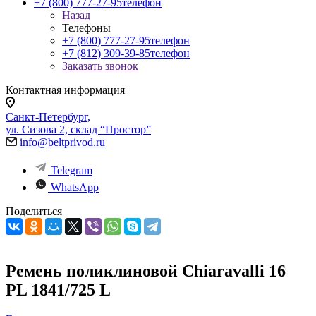
+7 (800) 777-27-95
телефон
Назад
Телефоны
+7 (800) 777-27-95
телефон
+7 (812) 309-39-85
телефон
Заказать звонок
Контактная информация
Санкт-Петербург,
ул. Сизова 2, склад “Простор”
info@beltprivod.ru
Telegram
WhatsApp
Поделиться
Ремень поликлиновой Chiaravalli 16
PL 1841/725 L