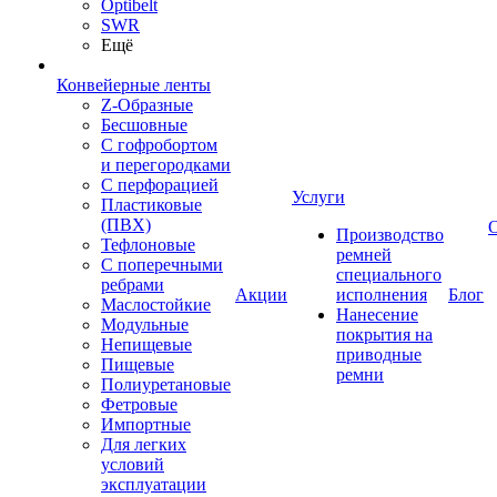
Optibelt
SWR
Ещё
Конвейерные ленты
Z-Образные
Бесшовные
С гофробортом
и перегородками
С перфорацией
Услуги
Пластиковые
(ПВХ)
Производство
Тефлоновые
ремней
С поперечными
специального
ребрами
Акции
исполнения
Блог
Маслостойкие
Нанесение
Модульные
покрытия на
Непищевые
приводные
Пищевые
ремни
Полиуретановые
Фетровые
Импортные
Для легких
условий
эксплуатации