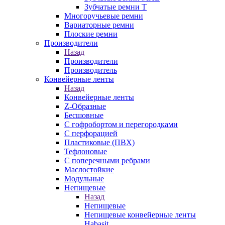
Зубчатые ремни Т
Многоручьевые ремни
Вариаторные ремни
Плоские ремни
Производители
Назад
Производители
Производитель
Конвейерные ленты
Назад
Конвейерные ленты
Z-Образные
Бесшовные
С гофробортом и перегородками
С перфорацией
Пластиковые (ПВХ)
Тефлоновые
С поперечными ребрами
Маслостойкие
Модульные
Непищевые
Назад
Непищевые
Непищевые конвейерные ленты
Habasit