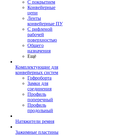
С покрытием
Конвейерные
цепи
Ленты
конвейерные ПУ
С рифленой
рабочей
поверхностью
Общего
назначения
Ещё
Комплектующие для
конвейерных систем
Гофроборта
Замки для
соединения
Профиль
поперечный
Профиль
продольный
Натяжители ремня
Зажимные пластины