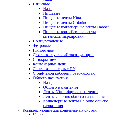
Пищевые
Назад
Пищевые
Пищевые ленты Nitta
Пищевые ленты Chiorino
Пищевые конвейерные ленты Habasit
Пищевые конвейерные ленты
китайской маркировки
Полиуретановые
Фетровые
Импортные
Для легких условий эксплуатации
С покрытием
Конвейерные цепи
Ленты конвейерные ПУ
С рифленой рабочей поверхностью
Общего назначения
Назад
Общего назначения
Ленты Nitta общего назначения
Ленты Chiorino общего назначения
Конвейерные ленты Chiorino общего
назначения
Комплектующие для конвейерных систем
Назад