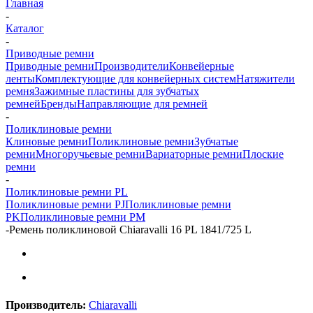
Главная
-
Каталог
-
Приводные ремни
Приводные ремни
Производители
Конвейерные
ленты
Комплектующие для конвейерных систем
Натяжители
ремня
Зажимные пластины для зубчатых
ремней
Бренды
Направляющие для ремней
-
Поликлиновые ремни
Клиновые ремни
Поликлиновые ремни
Зубчатые
ремни
Многоручьевые ремни
Вариаторные ремни
Плоские
ремни
-
Поликлиновые ремни PL
Поликлиновые ремни PJ
Поликлиновые ремни
PK
Поликлиновые ремни PM
-
Ремень поликлиновой Chiaravalli 16 PL 1841/725 L
Производитель:
Chiaravalli