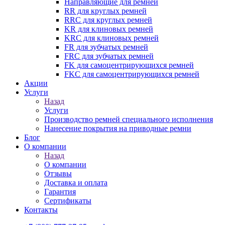
Направляющие для ремней
RR для круглых ремней
RRC для круглых ремней
KR для клиновых ремней
KRC для клиновых ремней
FR для зубчатых ремней
FRC для зубчатых ремней
FK для самоцентрирующихся ремней
FKC для самоцентрирующихся ремней
Акции
Услуги
Назад
Услуги
Производство ремней специального исполнения
Нанесение покрытия на приводные ремни
Блог
О компании
Назад
О компании
Отзывы
Доставка и оплата
Гарантия
Сертификаты
Контакты