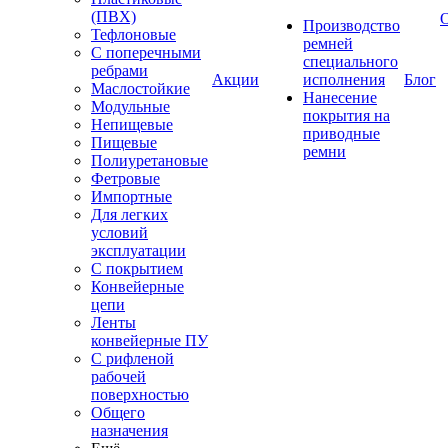
(ПВХ)
Производство
Тефлоновые
ремней
С поперечными
специального
ребрами
Акции
исполнения
Блог
Маслостойкие
Нанесение
Модульные
покрытия на
Непищевые
приводные
Пищевые
ремни
Полиуретановые
Фетровые
Импортные
Для легких
условий
эксплуатации
С покрытием
Конвейерные
цепи
Ленты
конвейерные ПУ
С рифленой
рабочей
поверхностью
Общего
назначения