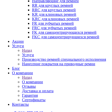
Направляющие для ремней
RR для круглых ремней
RRC для круглых ремней
KR для клиновых ремней
KRC для клиновых ремней
FR для зубчатых ремней
FRC для зубчатых ремней
FK для самоцентрирующихся ремней
FKC для самоцентрирующихся ремней
Акции
Услуги
Назад
Услуги
Производство ремней специального исполнения
Нанесение покрытия на приводные ремни
Блог
О компании
Назад
О компании
Отзывы
Доставка и оплата
Гарантия
Сертификаты
Контакты