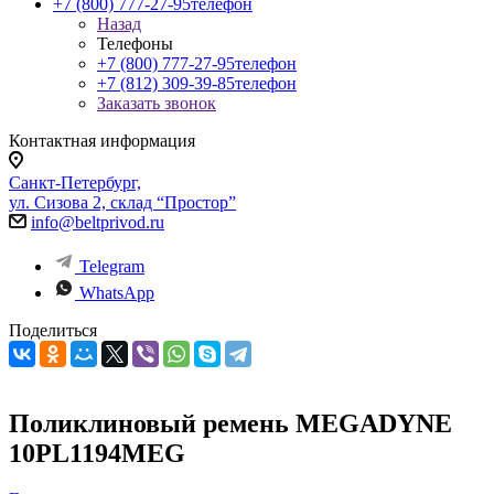
+7 (800) 777-27-95
телефон
Назад
Телефоны
+7 (800) 777-27-95
телефон
+7 (812) 309-39-85
телефон
Заказать звонок
Контактная информация
Санкт-Петербург,
ул. Сизова 2, склад “Простор”
info@beltprivod.ru
Telegram
WhatsApp
Поделиться
Поликлиновый ремень MEGADYNE
10PL1194MEG