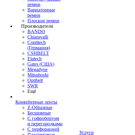
ремни
Вариаторные
ремни
Плоские ремни
Производители
BANDO
Chiaravalli
Contitech
(Германия)
CSHBELT
Elatech
Gates (США)
Megadyne
Mitsuboshi
Optibelt
SWR
Ещё
Конвейерные ленты
Z-Образные
Бесшовные
С гофробортом
и перегородками
С перфорацией
Услуги
Пластиковые