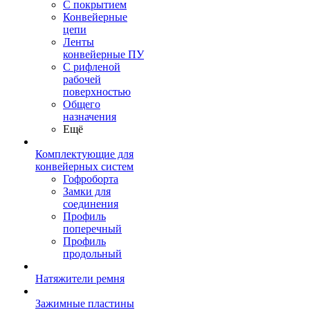
С покрытием
Конвейерные
цепи
Ленты
конвейерные ПУ
С рифленой
рабочей
поверхностью
Общего
назначения
Ещё
Комплектующие для
конвейерных систем
Гофроборта
Замки для
соединения
Профиль
поперечный
Профиль
продольный
Натяжители ремня
Зажимные пластины