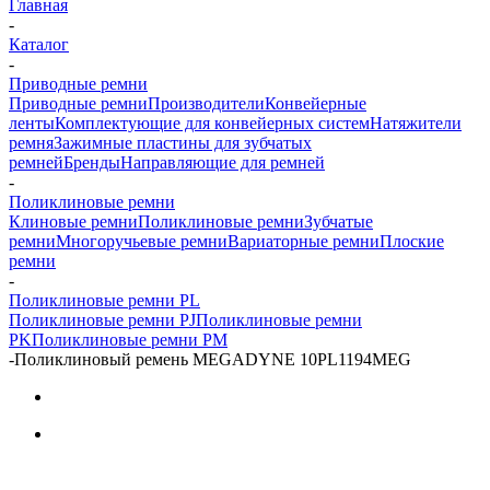
Главная
-
Каталог
-
Приводные ремни
Приводные ремни
Производители
Конвейерные
ленты
Комплектующие для конвейерных систем
Натяжители
ремня
Зажимные пластины для зубчатых
ремней
Бренды
Направляющие для ремней
-
Поликлиновые ремни
Клиновые ремни
Поликлиновые ремни
Зубчатые
ремни
Многоручьевые ремни
Вариаторные ремни
Плоские
ремни
-
Поликлиновые ремни PL
Поликлиновые ремни PJ
Поликлиновые ремни
PK
Поликлиновые ремни PM
-
Поликлиновый ремень MEGADYNE 10PL1194MEG