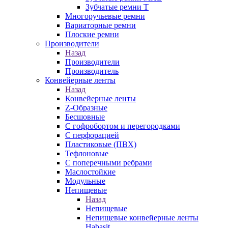
Зубчатые ремни Т
Многоручьевые ремни
Вариаторные ремни
Плоские ремни
Производители
Назад
Производители
Производитель
Конвейерные ленты
Назад
Конвейерные ленты
Z-Образные
Бесшовные
С гофробортом и перегородками
С перфорацией
Пластиковые (ПВХ)
Тефлоновые
С поперечными ребрами
Маслостойкие
Модульные
Непищевые
Назад
Непищевые
Непищевые конвейерные ленты
Habasit