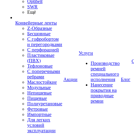
Optibelt
SWR
Ещё
Конвейерные ленты
Z-Образные
Бесшовные
С гофробортом
и перегородками
С перфорацией
Услуги
Пластиковые
(ПВХ)
Производство
Тефлоновые
ремней
С поперечными
специального
ребрами
Акции
исполнения
Блог
Маслостойкие
Нанесение
Модульные
покрытия на
Непищевые
приводные
Пищевые
ремни
Полиуретановые
Фетровые
Импортные
Для легких
условий
эксплуатации