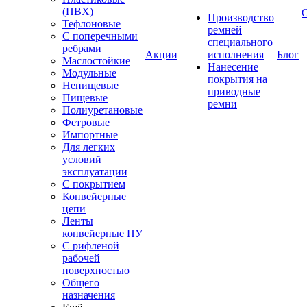
(ПВХ)
Производство
Тефлоновые
ремней
С поперечными
специального
ребрами
Акции
исполнения
Блог
Маслостойкие
Нанесение
Модульные
покрытия на
Непищевые
приводные
Пищевые
ремни
Полиуретановые
Фетровые
Импортные
Для легких
условий
эксплуатации
С покрытием
Конвейерные
цепи
Ленты
конвейерные ПУ
С рифленой
рабочей
поверхностью
Общего
назначения