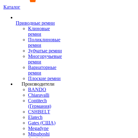
Каталог
Приводные ремни
Клиновые
ремни
Поликлиновые
ремни
Зубчатые ремни
Многоручьевые
ремни
Вариаторные
ремни
Плоские ремни
Производители
BANDO
Chiaravalli
Contitech
(Германия)
CSHBELT
Elatech
Gates (США)
Megadyne
Mitsuboshi