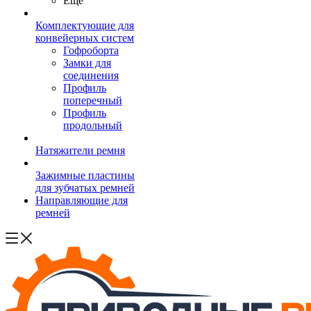
Ещё
Комплектующие для
конвейерных систем
Гофроборта
Замки для
соединения
Профиль
поперечный
Профиль
продольный
Натяжители ремня
Зажимные пластины
для зубчатых ремней
Направляющие для
ремней