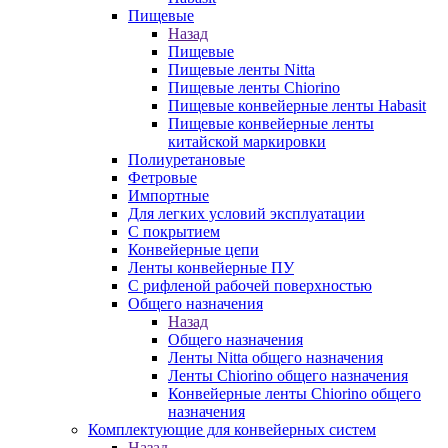
Пищевые
Назад
Пищевые
Пищевые ленты Nitta
Пищевые ленты Chiorino
Пищевые конвейерные ленты Habasit
Пищевые конвейерные ленты
китайской маркировки
Полиуретановые
Фетровые
Импортные
Для легких условий эксплуатации
С покрытием
Конвейерные цепи
Ленты конвейерные ПУ
С рифленой рабочей поверхностью
Общего назначения
Назад
Общего назначения
Ленты Nitta общего назначения
Ленты Chiorino общего назначения
Конвейерные ленты Chiorino общего
назначения
Комплектующие для конвейерных систем
Назад