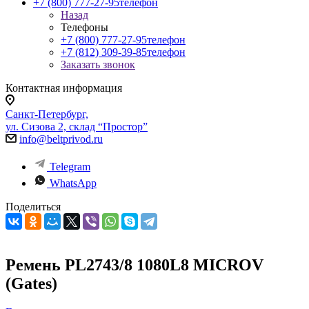
+7 (800) 777-27-95
телефон
Назад
Телефоны
+7 (800) 777-27-95
телефон
+7 (812) 309-39-85
телефон
Заказать звонок
Контактная информация
Санкт-Петербург,
ул. Сизова 2, склад “Простор”
info@beltprivod.ru
Telegram
WhatsApp
Поделиться
Ремень PL2743/8 1080L8 MICROV
(Gates)