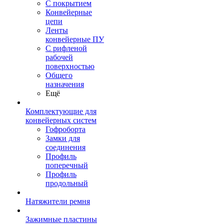
С покрытием
Конвейерные
цепи
Ленты
конвейерные ПУ
С рифленой
рабочей
поверхностью
Общего
назначения
Ещё
Комплектующие для
конвейерных систем
Гофроборта
Замки для
соединения
Профиль
поперечный
Профиль
продольный
Натяжители ремня
Зажимные пластины