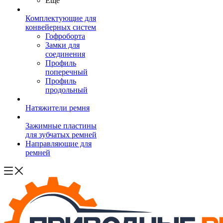
Ещё
Комплектующие для
конвейерных систем
Гофроборта
Замки для
соединения
Профиль
поперечный
Профиль
продольный
Натяжители ремня
Зажимные пластины
для зубчатых ремней
Направляющие для
ремней