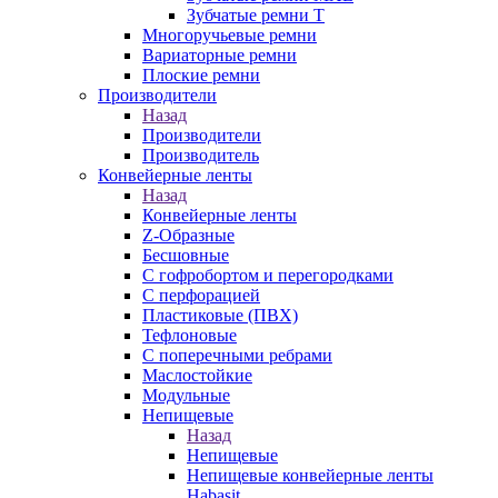
Зубчатые ремни Т
Многоручьевые ремни
Вариаторные ремни
Плоские ремни
Производители
Назад
Производители
Производитель
Конвейерные ленты
Назад
Конвейерные ленты
Z-Образные
Бесшовные
С гофробортом и перегородками
С перфорацией
Пластиковые (ПВХ)
Тефлоновые
С поперечными ребрами
Маслостойкие
Модульные
Непищевые
Назад
Непищевые
Непищевые конвейерные ленты
Habasit