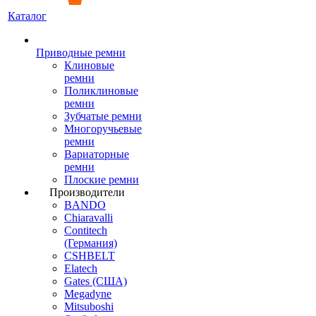
Каталог
Приводные ремни
Клиновые
ремни
Поликлиновые
ремни
Зубчатые ремни
Многоручьевые
ремни
Вариаторные
ремни
Плоские ремни
Производители
BANDO
Chiaravalli
Contitech
(Германия)
CSHBELT
Elatech
Gates (США)
Megadyne
Mitsuboshi