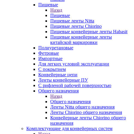
Пищевые
Назад
Пищевые
Пищевые ленты Nitta
Пищевые ленты Chiorino
Пищевые конвейерные ленты Habasit
Пищевые конвейерные ленты
китайской маркировки
Полиуретановые
Фетровые
Импортные
Для легких условий эксплуатации
С покрытием
Конвейерные цепи
Ленты конвейерные ПУ
С рифленой рабочей поверхностью
Общего назначения
Назад
Общего назначения
Ленты Nitta общего назначения
Ленты Chiorino общего назначения
Конвейерные ленты Chiorino общего
назначения
Комплектующие для конвейерных систем
Назад