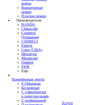
ремни
Вариаторные
ремни
Плоские ремни
Производители
BANDO
Chiaravalli
Contitech
(Германия)
CSHBELT
Elatech
Gates (США)
Megadyne
Mitsuboshi
Optibelt
SWR
Ещё
Конвейерные ленты
Z-Образные
Бесшовные
С гофробортом
и перегородками
С перфорацией
Услуги
Пластиковые