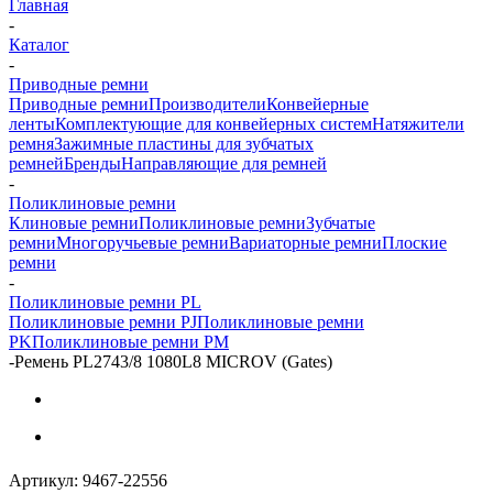
Главная
-
Каталог
-
Приводные ремни
Приводные ремни
Производители
Конвейерные
ленты
Комплектующие для конвейерных систем
Натяжители
ремня
Зажимные пластины для зубчатых
ремней
Бренды
Направляющие для ремней
-
Поликлиновые ремни
Клиновые ремни
Поликлиновые ремни
Зубчатые
ремни
Многоручьевые ремни
Вариаторные ремни
Плоские
ремни
-
Поликлиновые ремни PL
Поликлиновые ремни PJ
Поликлиновые ремни
PK
Поликлиновые ремни PM
-
Ремень PL2743/8 1080L8 MICROV (Gates)
Артикул:
9467-22556