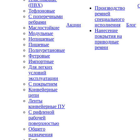
(ПВХ)
Производство
Тефлоновые
ремней
С поперечными
специального
ребрами
Акции
исполнения
Блог
Маслостойкие
Нанесение
Модульные
покрытия на
Непищевые
приводные
Пищевые
ремни
Полиуретановые
Фетровые
Импортные
Для легких
условий
эксплуатации
С покрытием
Конвейерные
цепи
Ленты
конвейерные ПУ
С рифленой
рабочей
поверхностью
Общего
назначения