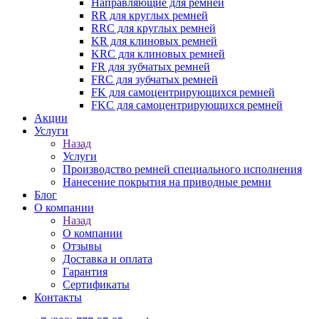
Направляющие для ремней
RR для круглых ремней
RRC для круглых ремней
KR для клиновых ремней
KRC для клиновых ремней
FR для зубчатых ремней
FRC для зубчатых ремней
FK для самоцентрирующихся ремней
FKC для самоцентрирующихся ремней
Акции
Услуги
Назад
Услуги
Производство ремней специального исполнения
Нанесение покрытия на приводные ремни
Блог
О компании
Назад
О компании
Отзывы
Доставка и оплата
Гарантия
Сертификаты
Контакты