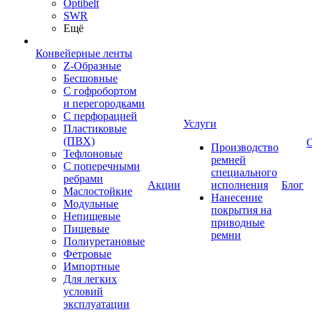
Optibelt
SWR
Ещё
Конвейерные ленты
Z-Образные
Бесшовные
С гофробортом
и перегородками
С перфорацией
Услуги
Пластиковые
(ПВХ)
Производство
Тефлоновые
ремней
С поперечными
специального
ребрами
Акции
исполнения
Блог
Маслостойкие
Нанесение
Модульные
покрытия на
Непищевые
приводные
Пищевые
ремни
Полиуретановые
Фетровые
Импортные
Для легких
условий
эксплуатации