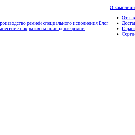
О компании
Отзы
роизводство ремней специального исполнения
Блог
Доста
анесение покрытия на приводные ремни
Гаран
Серти