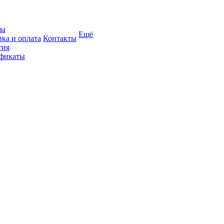
вы
Ещё
вка и оплата
Контакты
тия
фикаты