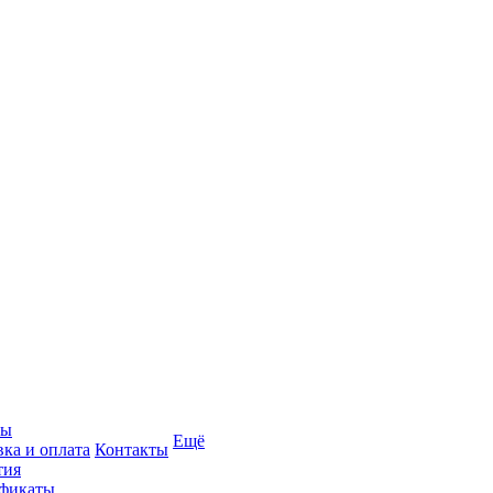
вы
Ещё
вка и оплата
Контакты
тия
фикаты