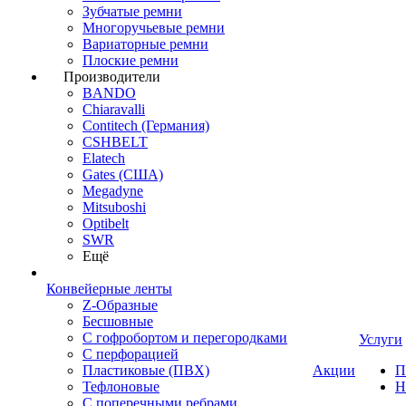
Зубчатые ремни
Многоручьевые ремни
Вариаторные ремни
Плоские ремни
Производители
BANDO
Chiaravalli
Contitech (Германия)
CSHBELT
Elatech
Gates (США)
Megadyne
Mitsuboshi
Optibelt
SWR
Ещё
Конвейерные ленты
Z-Образные
Бесшовные
С гофробортом и перегородками
Услуги
С перфорацией
Пластиковые (ПВХ)
Акции
П
Тефлоновые
Н
С поперечными ребрами