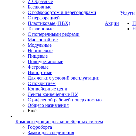
Z-Образные
Бесшовные
С гофробортом и перегородками
Услуги
С перфорацией
Пластиковые (ПВХ)
Акции
П
Тефлоновые
Н
С поперечными ребрами
Маслостойкие
Модульные
Непищевые
Пищевые
Полиуретановые
Фетровые
Импортные
Для легких условий эксплуатации
С покрытием
Конвейерные цепи
Ленты конвейерные ПУ
С рифленой рабочей поверхностью
Общего назначения
Ещё
Комплектующие для конвейерных систем
Гофроборта
Замки для соединения