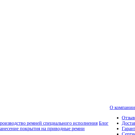
О компании
Отзы
роизводство ремней специального исполнения
Блог
Доста
анесение покрытия на приводные ремни
Гаран
Серти