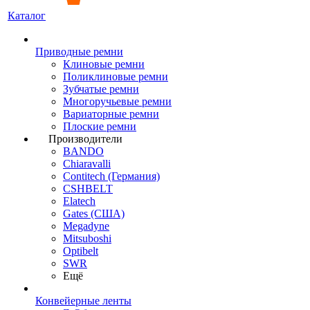
Каталог
Приводные ремни
Клиновые ремни
Поликлиновые ремни
Зубчатые ремни
Многоручьевые ремни
Вариаторные ремни
Плоские ремни
Производители
BANDO
Chiaravalli
Contitech (Германия)
CSHBELT
Elatech
Gates (США)
Megadyne
Mitsuboshi
Optibelt
SWR
Ещё
Конвейерные ленты