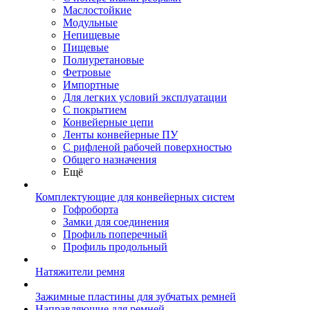
Маслостойкие
Модульные
Непищевые
Пищевые
Полиуретановые
Фетровые
Импортные
Для легких условий эксплуатации
С покрытием
Конвейерные цепи
Ленты конвейерные ПУ
С рифленой рабочей поверхностью
Общего назначения
Ещё
Комплектующие для конвейерных систем
Гофроборта
Замки для соединения
Профиль поперечный
Профиль продольный
Натяжители ремня
Зажимные пластины для зубчатых ремней
Направляющие для ремней