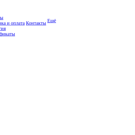
вы
Ещё
вка и оплата
Контакты
тия
фикаты