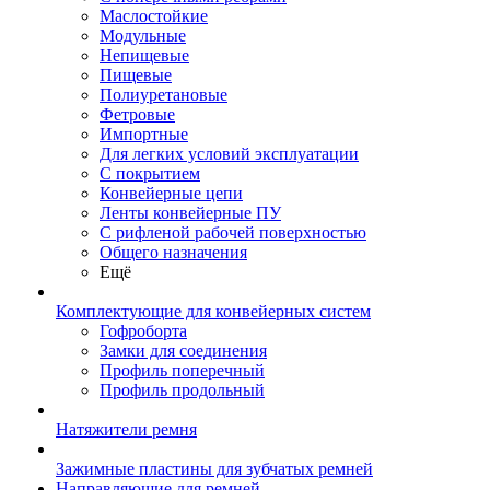
Маслостойкие
Модульные
Непищевые
Пищевые
Полиуретановые
Фетровые
Импортные
Для легких условий эксплуатации
С покрытием
Конвейерные цепи
Ленты конвейерные ПУ
С рифленой рабочей поверхностью
Общего назначения
Ещё
Комплектующие для конвейерных систем
Гофроборта
Замки для соединения
Профиль поперечный
Профиль продольный
Натяжители ремня
Зажимные пластины для зубчатых ремней
Направляющие для ремней