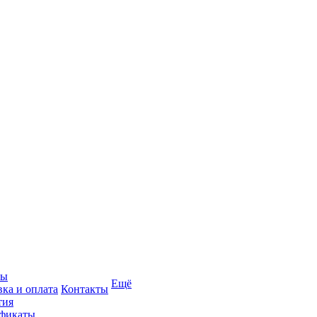
вы
Ещё
вка и оплата
Контакты
тия
фикаты