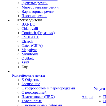
Зубчатые ремни
Многоручьевые ремни
Вариаторные ремни
Плоские ремни
Производители
BANDO
Chiaravalli
Contitech (Германия)
CSHBELT
Elatech
Gates (США)
Megadyne
Mitsuboshi
Optibelt
SWR
Ещё
Конвейерные ленты
Z-Образные
Бесшовные
С гофробортом и перегородками
Услуги
С перфорацией
Пластиковые (ПВХ)
Акции
П
Тефлоновые
Н
С поперечными ребрами