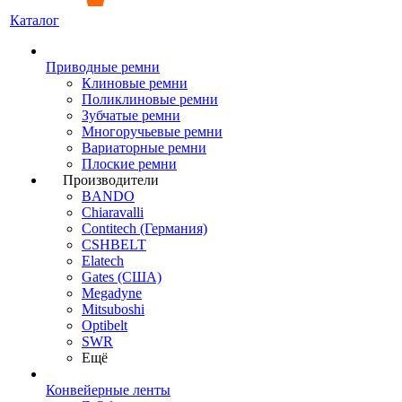
Каталог
Приводные ремни
Клиновые ремни
Поликлиновые ремни
Зубчатые ремни
Многоручьевые ремни
Вариаторные ремни
Плоские ремни
Производители
BANDO
Chiaravalli
Contitech (Германия)
CSHBELT
Elatech
Gates (США)
Megadyne
Mitsuboshi
Optibelt
SWR
Ещё
Конвейерные ленты