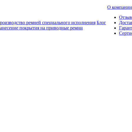
О компании
Отзы
роизводство ремней специального исполнения
Блог
Доста
анесение покрытия на приводные ремни
Гаран
Серти