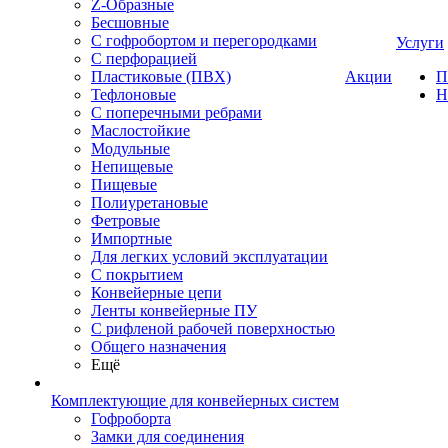
Z-Образные
Бесшовные
С гофробортом и перегородками
Услуги
С перфорацией
Пластиковые (ПВХ)
Акции
П
Тефлоновые
Н
С поперечными ребрами
Маслостойкие
Модульные
Непищевые
Пищевые
Полиуретановые
Фетровые
Импортные
Для легких условий эксплуатации
С покрытием
Конвейерные цепи
Ленты конвейерные ПУ
С рифленой рабочей поверхностью
Общего назначения
Ещё
Комплектующие для конвейерных систем
Гофроборта
Замки для соединения