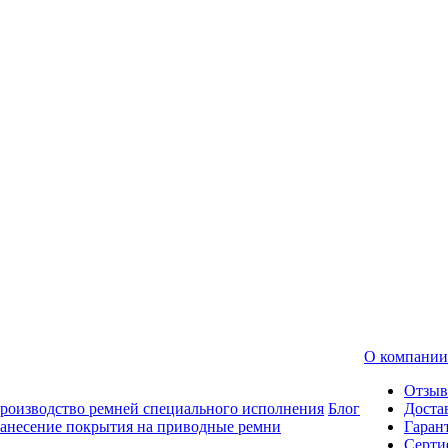
О компании
Отзы
роизводство ремней специального исполнения
Блог
Доста
анесение покрытия на приводные ремни
Гаран
Серти