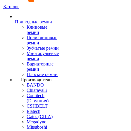
Каталог
Приводные ремни
Клиновые
ремни
Поликлиновые
ремни
Зубчатые ремни
Многоручьевые
ремни
Вариаторные
ремни
Плоские ремни
Производители
BANDO
Chiaravalli
Contitech
(Германия)
CSHBELT
Elatech
Gates (США)
Megadyne
Mitsuboshi