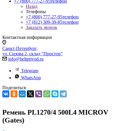
+7 (800) 777-27-95
телефон
Назад
Телефоны
+7 (800) 777-27-95
телефон
+7 (812) 309-39-85
телефон
Заказать звонок
Контактная информация
Санкт-Петербург,
ул. Сизова 2, склад “Простор”
info@beltprivod.ru
Telegram
WhatsApp
Поделиться
Ремень PL1270/4 500L4 MICROV
(Gates)