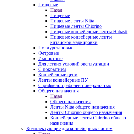
Пищевые
Назад
Пищевые
Пищевые ленты Nitta
Пищевые ленты Chiorino
Пищевые конвейерные ленты Habasit
Пищевые конвейерные ленты
китайской маркировки
Полиуретановые
Фетровые
Импортные
Для легких условий эксплуатации
С покрытием
Конвейерные цепи
Ленты конвейерные ПУ
С рифленой рабочей поверхностью
Общего назначения
Назад
Общего назначения
Ленты Nitta общего назначения
Ленты Chiorino общего назначения
Конвейерные ленты Chiorino общего
назначения
Комплектующие для конвейерных систем
Назад