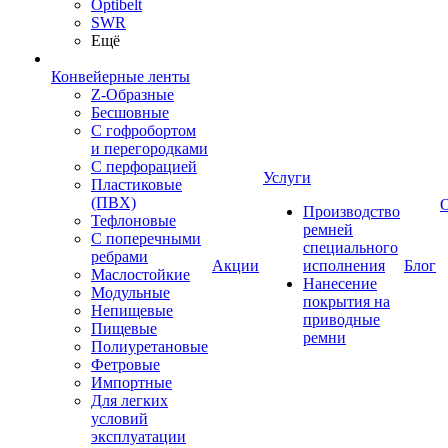
Optibelt
SWR
Ещё
Конвейерные ленты
Z-Образные
Бесшовные
С гофробортом
и перегородками
С перфорацией
Услуги
Пластиковые
(ПВХ)
Производство
Тефлоновые
ремней
С поперечными
специального
ребрами
Акции
исполнения
Блог
Маслостойкие
Нанесение
Модульные
покрытия на
Непищевые
приводные
Пищевые
ремни
Полиуретановые
Фетровые
Импортные
Для легких
условий
эксплуатации