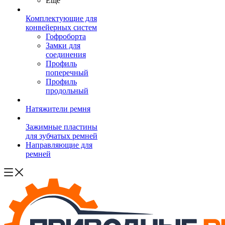
Ещё
Комплектующие для
конвейерных систем
Гофроборта
Замки для
соединения
Профиль
поперечный
Профиль
продольный
Натяжители ремня
Зажимные пластины
для зубчатых ремней
Направляющие для
ремней