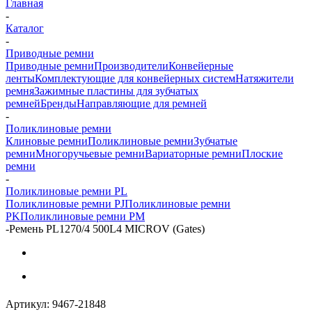
Главная
-
Каталог
-
Приводные ремни
Приводные ремни
Производители
Конвейерные
ленты
Комплектующие для конвейерных систем
Натяжители
ремня
Зажимные пластины для зубчатых
ремней
Бренды
Направляющие для ремней
-
Поликлиновые ремни
Клиновые ремни
Поликлиновые ремни
Зубчатые
ремни
Многоручьевые ремни
Вариаторные ремни
Плоские
ремни
-
Поликлиновые ремни PL
Поликлиновые ремни PJ
Поликлиновые ремни
PK
Поликлиновые ремни PM
-
Ремень PL1270/4 500L4 MICROV (Gates)
Артикул:
9467-21848