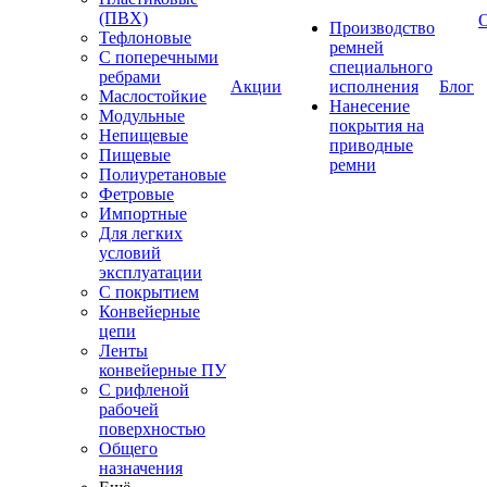
(ПВХ)
Производство
Тефлоновые
ремней
С поперечными
специального
ребрами
Акции
исполнения
Блог
Маслостойкие
Нанесение
Модульные
покрытия на
Непищевые
приводные
Пищевые
ремни
Полиуретановые
Фетровые
Импортные
Для легких
условий
эксплуатации
С покрытием
Конвейерные
цепи
Ленты
конвейерные ПУ
С рифленой
рабочей
поверхностью
Общего
назначения