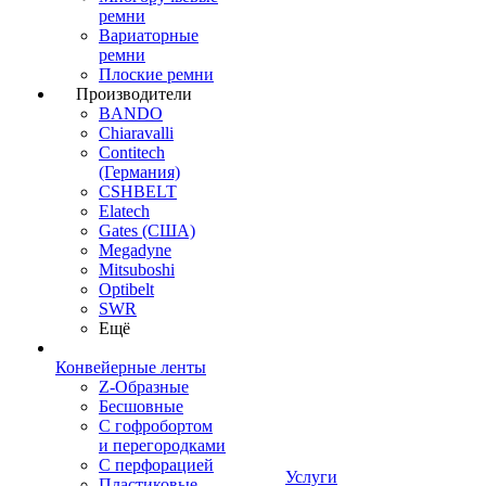
ремни
Вариаторные
ремни
Плоские ремни
Производители
BANDO
Chiaravalli
Contitech
(Германия)
CSHBELT
Elatech
Gates (США)
Megadyne
Mitsuboshi
Optibelt
SWR
Ещё
Конвейерные ленты
Z-Образные
Бесшовные
С гофробортом
и перегородками
С перфорацией
Услуги
Пластиковые