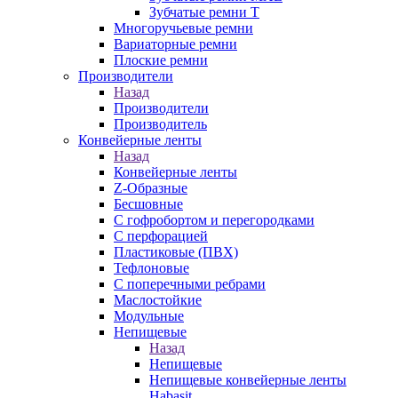
Зубчатые ремни Т
Многоручьевые ремни
Вариаторные ремни
Плоские ремни
Производители
Назад
Производители
Производитель
Конвейерные ленты
Назад
Конвейерные ленты
Z-Образные
Бесшовные
С гофробортом и перегородками
С перфорацией
Пластиковые (ПВХ)
Тефлоновые
С поперечными ребрами
Маслостойкие
Модульные
Непищевые
Назад
Непищевые
Непищевые конвейерные ленты
Habasit