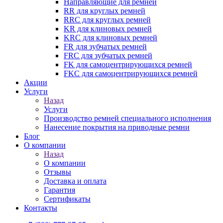
Направляющие для ремней
RR для круглых ремней
RRC для круглых ремней
KR для клиновых ремней
KRC для клиновых ремней
FR для зубчатых ремней
FRC для зубчатых ремней
FK для самоцентрирующихся ремней
FKC для самоцентрирующихся ремней
Акции
Услуги
Назад
Услуги
Производство ремней специального исполнения
Нанесение покрытия на приводные ремни
Блог
О компании
Назад
О компании
Отзывы
Доставка и оплата
Гарантия
Сертификаты
Контакты