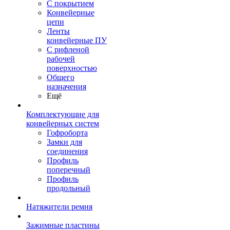
С покрытием
Конвейерные
цепи
Ленты
конвейерные ПУ
С рифленой
рабочей
поверхностью
Общего
назначения
Ещё
Комплектующие для
конвейерных систем
Гофроборта
Замки для
соединения
Профиль
поперечный
Профиль
продольный
Натяжители ремня
Зажимные пластины