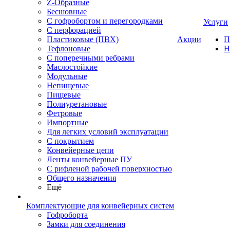
Z-Образные
Бесшовные
С гофробортом и перегородками
Услуги
С перфорацией
Пластиковые (ПВХ)
Акции
П
Тефлоновые
Н
С поперечными ребрами
Маслостойкие
Модульные
Непищевые
Пищевые
Полиуретановые
Фетровые
Импортные
Для легких условий эксплуатации
С покрытием
Конвейерные цепи
Ленты конвейерные ПУ
С рифленой рабочей поверхностью
Общего назначения
Ещё
Комплектующие для конвейерных систем
Гофроборта
Замки для соединения