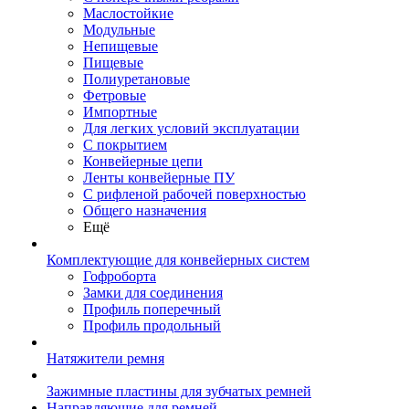
Маслостойкие
Модульные
Непищевые
Пищевые
Полиуретановые
Фетровые
Импортные
Для легких условий эксплуатации
С покрытием
Конвейерные цепи
Ленты конвейерные ПУ
С рифленой рабочей поверхностью
Общего назначения
Ещё
Комплектующие для конвейерных систем
Гофроборта
Замки для соединения
Профиль поперечный
Профиль продольный
Натяжители ремня
Зажимные пластины для зубчатых ремней
Направляющие для ремней