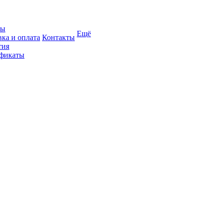
вы
Ещё
вка и оплата
Контакты
тия
фикаты