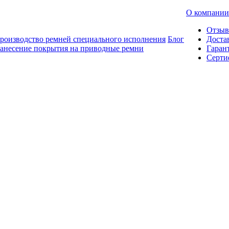
О компании
Отзы
роизводство ремней специального исполнения
Блог
Доста
анесение покрытия на приводные ремни
Гаран
Серти