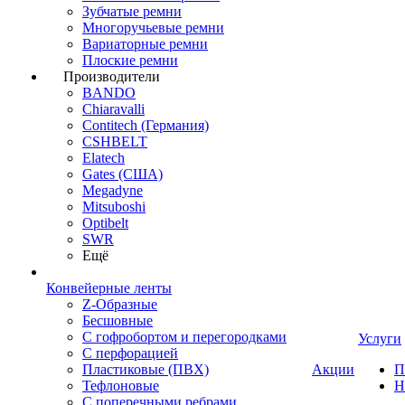
Зубчатые ремни
Многоручьевые ремни
Вариаторные ремни
Плоские ремни
Производители
BANDO
Chiaravalli
Contitech (Германия)
CSHBELT
Elatech
Gates (США)
Megadyne
Mitsuboshi
Optibelt
SWR
Ещё
Конвейерные ленты
Z-Образные
Бесшовные
С гофробортом и перегородками
Услуги
С перфорацией
Пластиковые (ПВХ)
Акции
П
Тефлоновые
Н
С поперечными ребрами