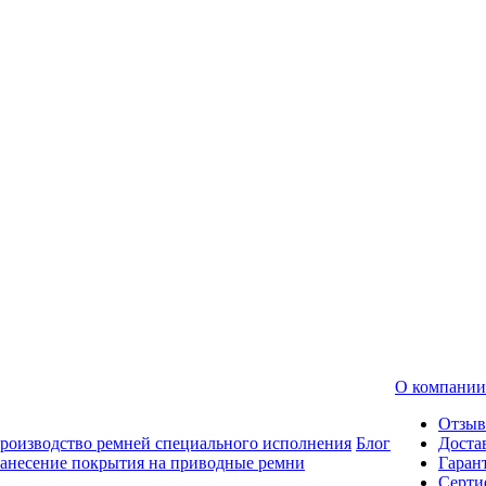
О компании
Отзы
роизводство ремней специального исполнения
Блог
Доста
анесение покрытия на приводные ремни
Гаран
Серти