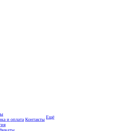
вы
Ещё
вка и оплата
Контакты
тия
фикаты