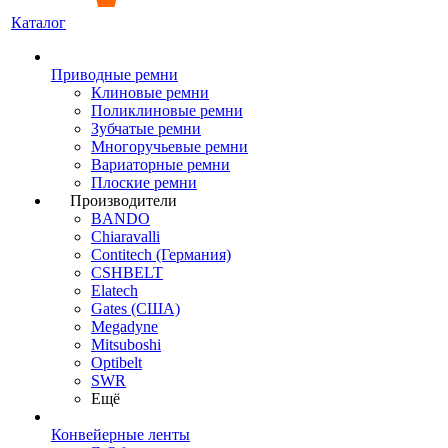
Каталог
Приводные ремни
Клиновые ремни
Поликлиновые ремни
Зубчатые ремни
Многоручьевые ремни
Вариаторные ремни
Плоские ремни
Производители
BANDO
Chiaravalli
Contitech (Германия)
CSHBELT
Elatech
Gates (США)
Megadyne
Mitsuboshi
Optibelt
SWR
Ещё
Конвейерные ленты