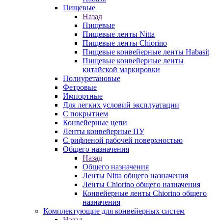
Пищевые
Назад
Пищевые
Пищевые ленты Nitta
Пищевые ленты Chiorino
Пищевые конвейерные ленты Habasit
Пищевые конвейерные ленты
китайской маркировки
Полиуретановые
Фетровые
Импортные
Для легких условий эксплуатации
С покрытием
Конвейерные цепи
Ленты конвейерные ПУ
С рифленой рабочей поверхностью
Общего назначения
Назад
Общего назначения
Ленты Nitta общего назначения
Ленты Chiorino общего назначения
Конвейерные ленты Chiorino общего
назначения
Комплектующие для конвейерных систем
Назад