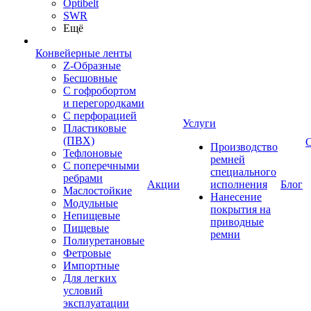
Optibelt
SWR
Ещё
Конвейерные ленты
Z-Образные
Бесшовные
С гофробортом
и перегородками
С перфорацией
Услуги
Пластиковые
(ПВХ)
Производство
Тефлоновые
ремней
С поперечными
специального
ребрами
Акции
исполнения
Блог
Маслостойкие
Нанесение
Модульные
покрытия на
Непищевые
приводные
Пищевые
ремни
Полиуретановые
Фетровые
Импортные
Для легких
условий
эксплуатации