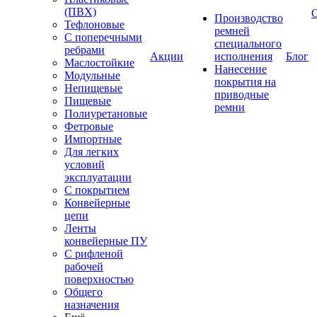
(ПВХ)
Производство
Тефлоновые
ремней
С поперечными
специального
ребрами
Акции
исполнения
Блог
Маслостойкие
Нанесение
Модульные
покрытия на
Непищевые
приводные
Пищевые
ремни
Полиуретановые
Фетровые
Импортные
Для легких
условий
эксплуатации
С покрытием
Конвейерные
цепи
Ленты
конвейерные ПУ
С рифленой
рабочей
поверхностью
Общего
назначения