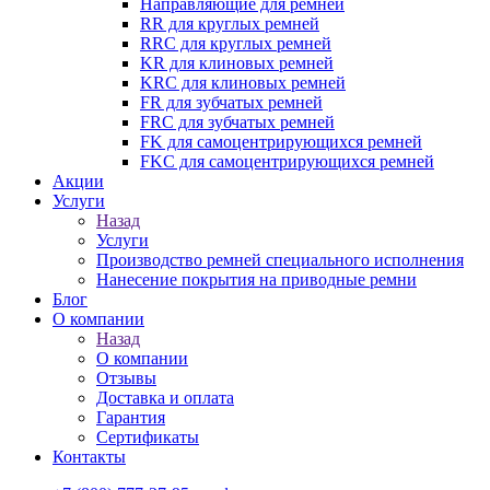
Направляющие для ремней
RR для круглых ремней
RRC для круглых ремней
KR для клиновых ремней
KRC для клиновых ремней
FR для зубчатых ремней
FRC для зубчатых ремней
FK для самоцентрирующихся ремней
FKC для самоцентрирующихся ремней
Акции
Услуги
Назад
Услуги
Производство ремней специального исполнения
Нанесение покрытия на приводные ремни
Блог
О компании
Назад
О компании
Отзывы
Доставка и оплата
Гарантия
Сертификаты
Контакты