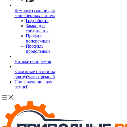
Ещё
Комплектующие для
конвейерных систем
Гофроборта
Замки для
соединения
Профиль
поперечный
Профиль
продольный
Натяжители ремня
Зажимные пластины
для зубчатых ремней
Направляющие для
ремней