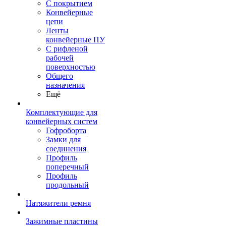
С покрытием
Конвейерные
цепи
Ленты
конвейерные ПУ
С рифленой
рабочей
поверхностью
Общего
назначения
Ещё
Комплектующие для
конвейерных систем
Гофроборта
Замки для
соединения
Профиль
поперечный
Профиль
продольный
Натяжители ремня
Зажимные пластины