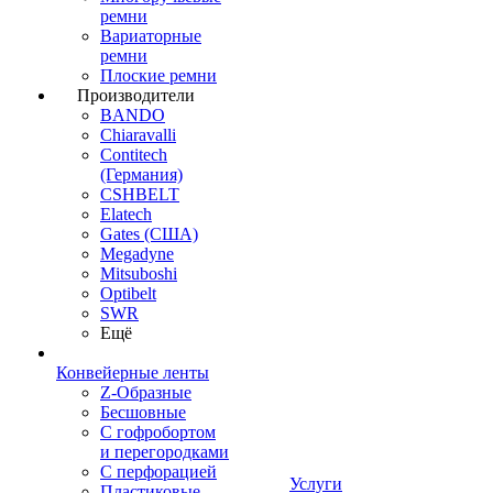
ремни
Вариаторные
ремни
Плоские ремни
Производители
BANDO
Chiaravalli
Contitech
(Германия)
CSHBELT
Elatech
Gates (США)
Megadyne
Mitsuboshi
Optibelt
SWR
Ещё
Конвейерные ленты
Z-Образные
Бесшовные
С гофробортом
и перегородками
С перфорацией
Услуги
Пластиковые