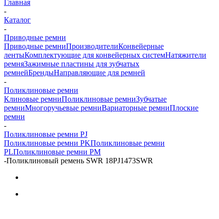
Главная
-
Каталог
-
Приводные ремни
Приводные ремни
Производители
Конвейерные
ленты
Комплектующие для конвейерных систем
Натяжители
ремня
Зажимные пластины для зубчатых
ремней
Бренды
Направляющие для ремней
-
Поликлиновые ремни
Клиновые ремни
Поликлиновые ремни
Зубчатые
ремни
Многоручьевые ремни
Вариаторные ремни
Плоские
ремни
-
Поликлиновые ремни PJ
Поликлиновые ремни PK
Поликлиновые ремни
PL
Поликлиновые ремни PM
-
Поликлиновый ремень SWR 18PJ1473SWR