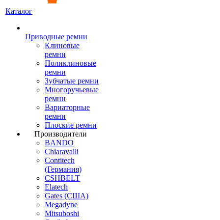
Каталог
Приводные ремни
Клиновые
ремни
Поликлиновые
ремни
Зубчатые ремни
Многоручьевые
ремни
Вариаторные
ремни
Плоские ремни
Производители
BANDO
Chiaravalli
Contitech
(Германия)
CSHBELT
Elatech
Gates (США)
Megadyne
Mitsuboshi