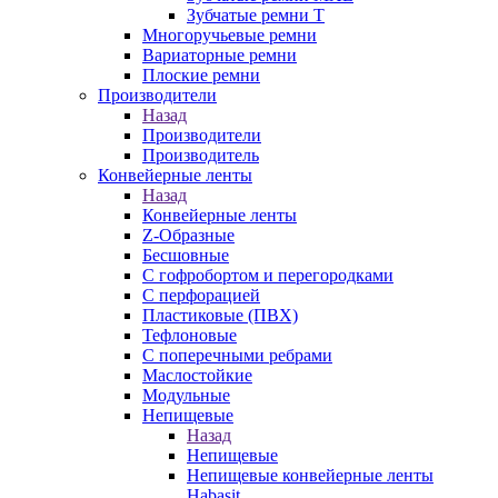
Зубчатые ремни Т
Многоручьевые ремни
Вариаторные ремни
Плоские ремни
Производители
Назад
Производители
Производитель
Конвейерные ленты
Назад
Конвейерные ленты
Z-Образные
Бесшовные
С гофробортом и перегородками
С перфорацией
Пластиковые (ПВХ)
Тефлоновые
С поперечными ребрами
Маслостойкие
Модульные
Непищевые
Назад
Непищевые
Непищевые конвейерные ленты
Habasit