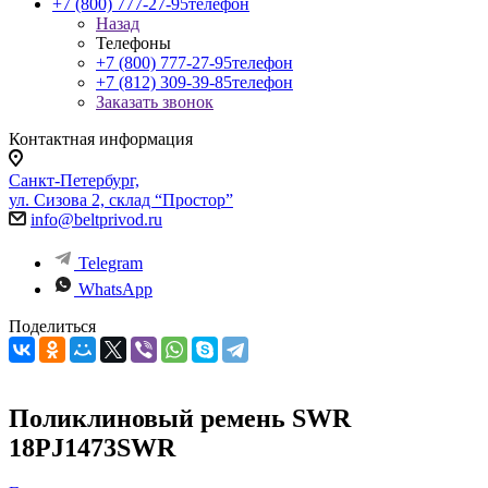
+7 (800) 777-27-95
телефон
Назад
Телефоны
+7 (800) 777-27-95
телефон
+7 (812) 309-39-85
телефон
Заказать звонок
Контактная информация
Санкт-Петербург,
ул. Сизова 2, склад “Простор”
info@beltprivod.ru
Telegram
WhatsApp
Поделиться
Поликлиновый ремень SWR
18PJ1473SWR