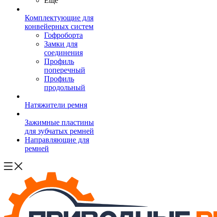
Ещё
Комплектующие для
конвейерных систем
Гофроборта
Замки для
соединения
Профиль
поперечный
Профиль
продольный
Натяжители ремня
Зажимные пластины
для зубчатых ремней
Направляющие для
ремней