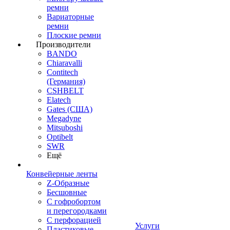
ремни
Вариаторные
ремни
Плоские ремни
Производители
BANDO
Chiaravalli
Contitech
(Германия)
CSHBELT
Elatech
Gates (США)
Megadyne
Mitsuboshi
Optibelt
SWR
Ещё
Конвейерные ленты
Z-Образные
Бесшовные
С гофробортом
и перегородками
С перфорацией
Услуги
Пластиковые