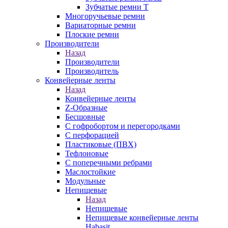
Зубчатые ремни Т
Многоручьевые ремни
Вариаторные ремни
Плоские ремни
Производители
Назад
Производители
Производитель
Конвейерные ленты
Назад
Конвейерные ленты
Z-Образные
Бесшовные
С гофробортом и перегородками
С перфорацией
Пластиковые (ПВХ)
Тефлоновые
С поперечными ребрами
Маслостойкие
Модульные
Непищевые
Назад
Непищевые
Непищевые конвейерные ленты
Habasit