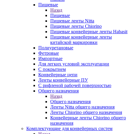
Пищевые
Назад
Пищевые
Пищевые ленты Nitta
Пищевые ленты Chiorino
Пищевые конвейерные ленты Habasit
Пищевые конвейерные ленты
китайской маркировки
Полиуретановые
Фетровые
Импортные
Для легких условий эксплуатации
С покрытием
Конвейерные цепи
Ленты конвейерные ПУ
С рифленой рабочей поверхностью
Общего назначения
Назад
Общего назначения
Ленты Nitta общего назначения
Ленты Chiorino общего назначения
Конвейерные ленты Chiorino общего
назначения
Комплектующие для конвейерных систем
Назад