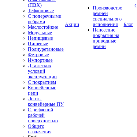
(ПВХ)
Производство
Тефлоновые
ремней
С поперечными
специального
ребрами
Акции
исполнения
Блог
Маслостойкие
Нанесение
Модульные
покрытия на
Непищевые
приводные
Пищевые
ремни
Полиуретановые
Фетровые
Импортные
Для легких
условий
эксплуатации
С покрытием
Конвейерные
цепи
Ленты
конвейерные ПУ
С рифленой
рабочей
поверхностью
Общего
назначения