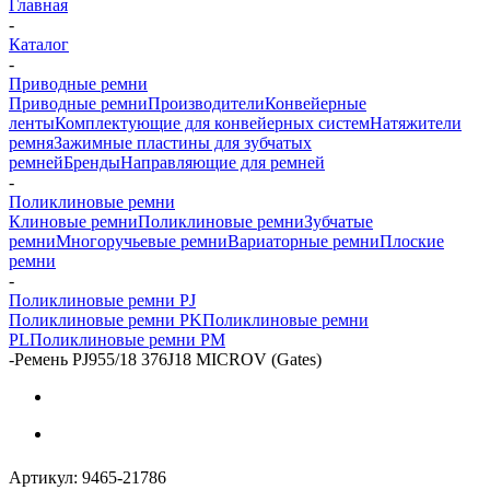
Главная
-
Каталог
-
Приводные ремни
Приводные ремни
Производители
Конвейерные
ленты
Комплектующие для конвейерных систем
Натяжители
ремня
Зажимные пластины для зубчатых
ремней
Бренды
Направляющие для ремней
-
Поликлиновые ремни
Клиновые ремни
Поликлиновые ремни
Зубчатые
ремни
Многоручьевые ремни
Вариаторные ремни
Плоские
ремни
-
Поликлиновые ремни PJ
Поликлиновые ремни PK
Поликлиновые ремни
PL
Поликлиновые ремни PM
-
Ремень PJ955/18 376J18 MICROV (Gates)
Артикул:
9465-21786