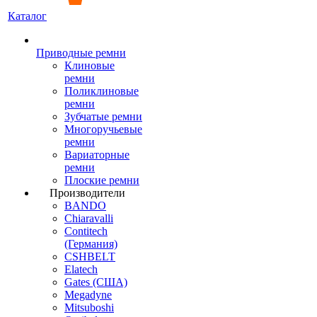
Каталог
Приводные ремни
Клиновые
ремни
Поликлиновые
ремни
Зубчатые ремни
Многоручьевые
ремни
Вариаторные
ремни
Плоские ремни
Производители
BANDO
Chiaravalli
Contitech
(Германия)
CSHBELT
Elatech
Gates (США)
Megadyne
Mitsuboshi