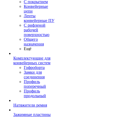
С покрытием
Конвейерные
цепи
Ленты
конвейерные ПУ
С рифленой
рабочей
поверхностью
Общего
назначения
Ещё
Комплектующие для
конвейерных систем
Гофроборта
Замки для
соединения
Профиль
поперечный
Профиль
продольный
Натяжители ремня
Зажимные пластины