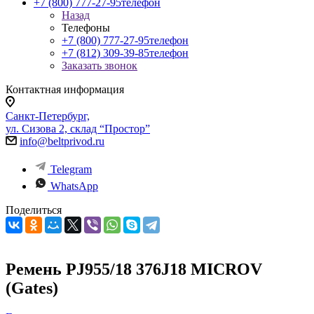
+7 (800) 777-27-95
телефон
Назад
Телефоны
+7 (800) 777-27-95
телефон
+7 (812) 309-39-85
телефон
Заказать звонок
Контактная информация
Санкт-Петербург,
ул. Сизова 2, склад “Простор”
info@beltprivod.ru
Telegram
WhatsApp
Поделиться
Ремень PJ955/18 376J18 MICROV
(Gates)