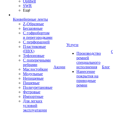
Optibelt
SWR
Ещё
Конвейерные ленты
Z-Образные
Бесшовные
С гофробортом
и перегородками
С перфорацией
Услуги
Пластиковые
(ПВХ)
Производство
Тефлоновые
ремней
С поперечными
специального
ребрами
Акции
исполнения
Блог
Маслостойкие
Нанесение
Модульные
покрытия на
Непищевые
приводные
Пищевые
ремни
Полиуретановые
Фетровые
Импортные
Для легких
условий
эксплуатации