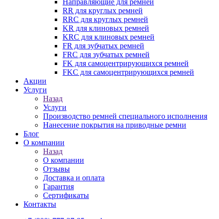
Направляющие для ремней
RR для круглых ремней
RRC для круглых ремней
KR для клиновых ремней
KRC для клиновых ремней
FR для зубчатых ремней
FRC для зубчатых ремней
FK для самоцентрирующихся ремней
FKC для самоцентрирующихся ремней
Акции
Услуги
Назад
Услуги
Производство ремней специального исполнения
Нанесение покрытия на приводные ремни
Блог
О компании
Назад
О компании
Отзывы
Доставка и оплата
Гарантия
Сертификаты
Контакты