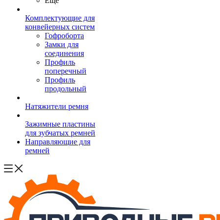
Ещё
Комплектующие для
конвейерных систем
Гофроборта
Замки для
соединения
Профиль
поперечный
Профиль
продольный
Натяжители ремня
Зажимные пластины
для зубчатых ремней
Направляющие для
ремней