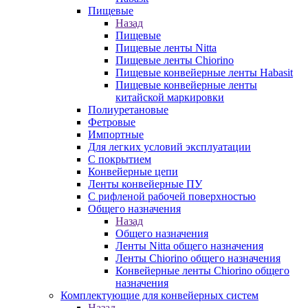
Пищевые
Назад
Пищевые
Пищевые ленты Nitta
Пищевые ленты Chiorino
Пищевые конвейерные ленты Habasit
Пищевые конвейерные ленты
китайской маркировки
Полиуретановые
Фетровые
Импортные
Для легких условий эксплуатации
С покрытием
Конвейерные цепи
Ленты конвейерные ПУ
С рифленой рабочей поверхностью
Общего назначения
Назад
Общего назначения
Ленты Nitta общего назначения
Ленты Chiorino общего назначения
Конвейерные ленты Chiorino общего
назначения
Комплектующие для конвейерных систем
Назад