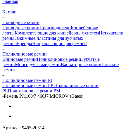
Главная
-
Каталог
-
Приводные ремни
Приводные ремни
Производители
Конвейерные
ленты
Комплектующие для конвейерных систем
Натяжители
ремня
Зажимные пластины для зубчатых
ремней
Бренды
Направляющие для ремней
-
Поликлиновые ремни
Клиновые ремни
Поликлиновые ремни
Зубчатые
ремни
Многоручьевые ремни
Вариаторные ремни
Плоские
ремни
-
Поликлиновые ремни PJ
Поликлиновые ремни PK
Поликлиновые ремни
PL
Поликлиновые ремни PM
-
Ремень PJ1168/7 460J7 MICROV (Gates)
Артикул:
9465-20314