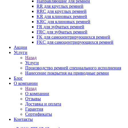
Направляющие для ремней
RR для круглых ремней
RRC для круглых ремней
KR для клиновых ремней
KRC для клиновых ремней
FR для зубчатых ремней
FRC для зубчатых ремней
FK для самоцентрирующихся ремней
FKC для самоцентрирующихся ремней
Акции
Услуги
Назад
Услуги
Производство ремней специального исполнения
Нанесение покрытия на приводные ремни
Блог
О компании
Назад
О компании
Отзывы
Доставка и оплата
Гарантия
Сертификаты
Контакты