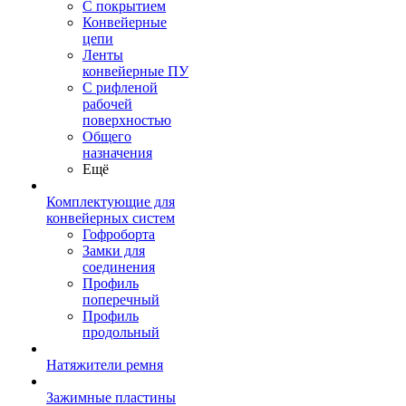
С покрытием
Конвейерные
цепи
Ленты
конвейерные ПУ
С рифленой
рабочей
поверхностью
Общего
назначения
Ещё
Комплектующие для
конвейерных систем
Гофроборта
Замки для
соединения
Профиль
поперечный
Профиль
продольный
Натяжители ремня
Зажимные пластины