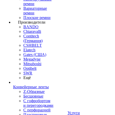
ремни
Вариаторные
ремни
Плоские ремни
Производители
BANDO
Chiaravalli
Contitech
(Германия)
CSHBELT
Elatech
Gates (США)
Megadyne
Mitsuboshi
Optibelt
SWR
Ещё
Конвейерные ленты
Z-Образные
Бесшовные
С гофробортом
и перегородками
С перфорацией
Услуги
Пластиковые