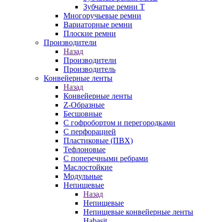
Зубчатые ремни Т
Многоручьевые ремни
Вариаторные ремни
Плоские ремни
Производители
Назад
Производители
Производитель
Конвейерные ленты
Назад
Конвейерные ленты
Z-Образные
Бесшовные
С гофробортом и перегородками
С перфорацией
Пластиковые (ПВХ)
Тефлоновые
С поперечными ребрами
Маслостойкие
Модульные
Непищевые
Назад
Непищевые
Непищевые конвейерные ленты
Habasit