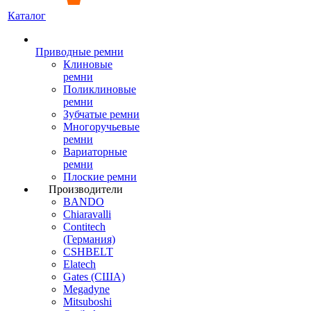
Каталог
Приводные ремни
Клиновые
ремни
Поликлиновые
ремни
Зубчатые ремни
Многоручьевые
ремни
Вариаторные
ремни
Плоские ремни
Производители
BANDO
Chiaravalli
Contitech
(Германия)
CSHBELT
Elatech
Gates (США)
Megadyne
Mitsuboshi