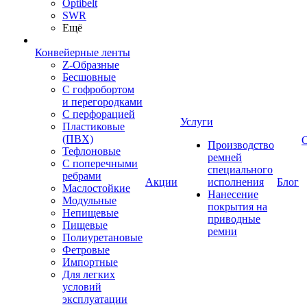
Optibelt
SWR
Ещё
Конвейерные ленты
Z-Образные
Бесшовные
С гофробортом
и перегородками
С перфорацией
Услуги
Пластиковые
(ПВХ)
Производство
Тефлоновые
ремней
С поперечными
специального
ребрами
Акции
исполнения
Блог
Маслостойкие
Нанесение
Модульные
покрытия на
Непищевые
приводные
Пищевые
ремни
Полиуретановые
Фетровые
Импортные
Для легких
условий
эксплуатации