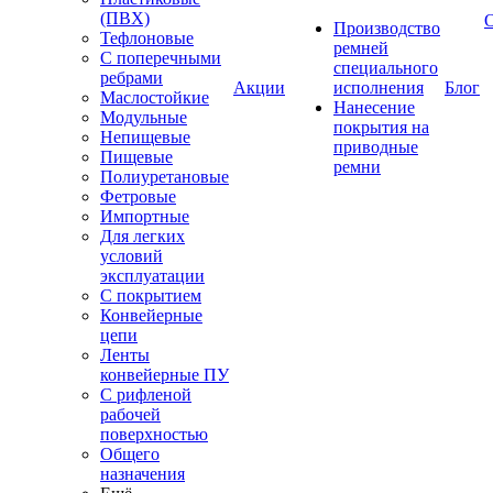
(ПВХ)
Производство
Тефлоновые
ремней
С поперечными
специального
ребрами
Акции
исполнения
Блог
Маслостойкие
Нанесение
Модульные
покрытия на
Непищевые
приводные
Пищевые
ремни
Полиуретановые
Фетровые
Импортные
Для легких
условий
эксплуатации
С покрытием
Конвейерные
цепи
Ленты
конвейерные ПУ
С рифленой
рабочей
поверхностью
Общего
назначения