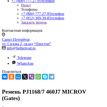
+7 (800) 777-27-95
телефон
Назад
Телефоны
+7 (800) 777-27-95
телефон
+7 (812) 309-39-85
телефон
Заказать звонок
Контактная информация
Санкт-Петербург,
ул. Сизова 2, склад “Простор”
info@beltprivod.ru
Telegram
WhatsApp
Поделиться
Ремень PJ1168/7 460J7 MICROV
(Gates)