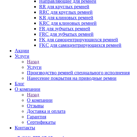
Направляющие для ремней
RR для круглых ремней
RRC для круглых ремней
KR для клиновых ремней
KRC для клиновых ремней
FR для зубчатых ремней
FRC для зубчатых ремней
FK для самоцентрирующихся ремней
FKC для самоцентрирующихся ремней
Акции
Услуги
Назад
Услуги
Производство ремней специального исполнения
Нанесение покрытия на приводные ремни
Блог
О компании
Назад
О компании
Отзывы
Доставка и оплата
Гарантия
Сертификаты
Контакты