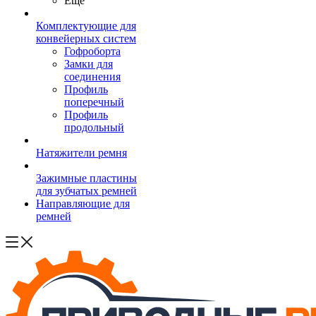
Ещё
Комплектующие для
конвейерных систем
Гофроборта
Замки для
соединения
Профиль
поперечный
Профиль
продольный
Натяжители ремня
Зажимные пластины
для зубчатых ремней
Направляющие для
ремней