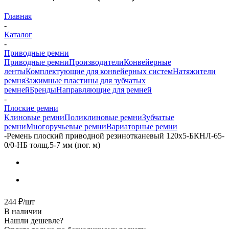
Главная
-
Каталог
-
Приводные ремни
Приводные ремни
Производители
Конвейерные
ленты
Комплектующие для конвейерных систем
Натяжители
ремня
Зажимные пластины для зубчатых
ремней
Бренды
Направляющие для ремней
-
Плоские ремни
Клиновые ремни
Поликлиновые ремни
Зубчатые
ремни
Многоручьевые ремни
Вариаторные ремни
-
Ремень плоский приводной резинотканевый 120х5-БКНЛ-65-
0/0-НБ толщ.5-7 мм (пог. м)
244
₽
/шт
В наличии
Нашли дешевле?