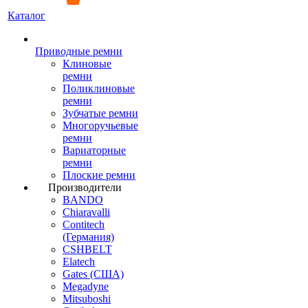
Каталог
Приводные ремни
Клиновые
ремни
Поликлиновые
ремни
Зубчатые ремни
Многоручьевые
ремни
Вариаторные
ремни
Плоские ремни
Производители
BANDO
Chiaravalli
Contitech
(Германия)
CSHBELT
Elatech
Gates (США)
Megadyne
Mitsuboshi