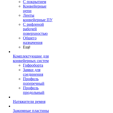
С покрытием
Конвейерные
цепи
Ленты
конвейерные ПУ
С рифленой
рабочей
поверхностью
Общего
назначения
Ещё
Комплектующие для
конвейерных систем
Гофроборта
Замки для
соединения
Профиль
поперечный
Профиль
продольный
Натяжители ремня
Зажимные пластины