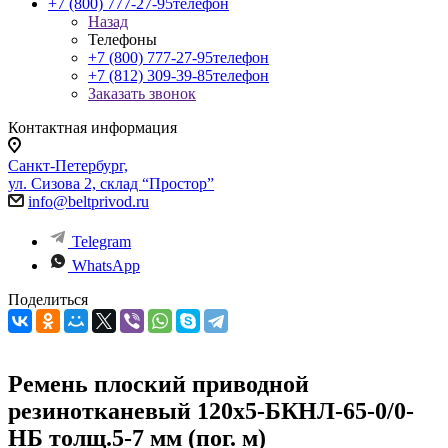
+7 (800) 777-27-95
телефон
Назад
Телефоны
+7 (800) 777-27-95
телефон
+7 (812) 309-39-85
телефон
Заказать звонок
Контактная информация
Санкт-Петербург,
ул. Сизова 2, склад “Простор”
info@beltprivod.ru
Telegram
WhatsApp
Поделиться
Ремень плоский приводной
резинотканевый 120х5-БКНЛ-65-0/0-
НБ толщ.5-7 мм (пог. м)