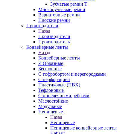
Зубчатые ремни Т
Многоручьевые ремни
Вариаторные ремни
Плоские ремни
Производители
Назад
Производители
Производитель
Конвейерные ленты
Назад
Конвейерные ленты
Z-Образные
Бесшовные
С гофробортом и перегородками
С перфорацией
Пластиковые (ПВХ)
Тефлоновые
С поперечными ребрами
Маслостойкие
Модульные
Непищевые
Назад
Непищевые
Непищевые конвейерные ленты
Habasit