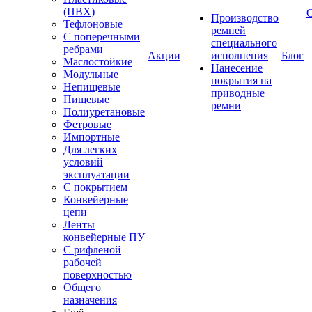
(ПВХ)
Производство
Тефлоновые
ремней
С поперечными
специального
ребрами
Акции
исполнения
Блог
Маслостойкие
Нанесение
Модульные
покрытия на
Непищевые
приводные
Пищевые
ремни
Полиуретановые
Фетровые
Импортные
Для легких
условий
эксплуатации
С покрытием
Конвейерные
цепи
Ленты
конвейерные ПУ
С рифленой
рабочей
поверхностью
Общего
назначения