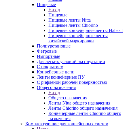
Пищевые
Назад
Пищевые
Пищевые ленты Nitta
Пищевые ленты Chiorino
Пищевые конвейерные ленты Habasit
Пищевые конвейерные ленты
китайской маркировки
Полиуретановые
Фетровые
Импортные
Для легких условий эксплуатации
С покрытием
Конвейерные цепи
Ленты конвейерные ПУ
С рифленой рабочей поверхностью
Общего назначения
Назад
Общего назначения
Ленты Nitta общего назначения
Ленты Chiorino общего назначения
Конвейерные ленты Chiorino общего
назначения
Комплектующие для конвейерных систем
Назад