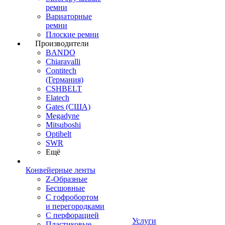
ремни
Вариаторные
ремни
Плоские ремни
Производители
BANDO
Chiaravalli
Contitech
(Германия)
CSHBELT
Elatech
Gates (США)
Megadyne
Mitsuboshi
Optibelt
SWR
Ещё
Конвейерные ленты
Z-Образные
Бесшовные
С гофробортом
и перегородками
С перфорацией
Услуги
Пластиковые