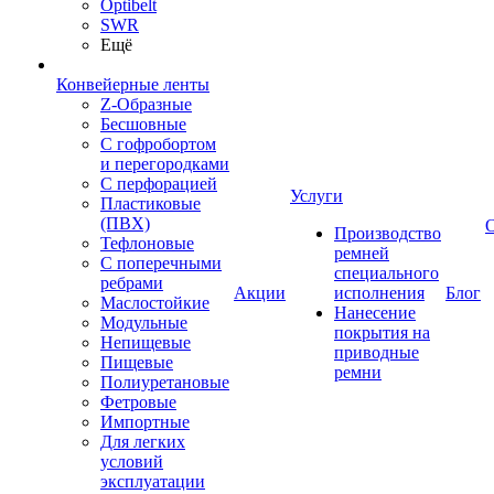
Optibelt
SWR
Ещё
Конвейерные ленты
Z-Образные
Бесшовные
С гофробортом
и перегородками
С перфорацией
Услуги
Пластиковые
(ПВХ)
Производство
Тефлоновые
ремней
С поперечными
специального
ребрами
Акции
исполнения
Блог
Маслостойкие
Нанесение
Модульные
покрытия на
Непищевые
приводные
Пищевые
ремни
Полиуретановые
Фетровые
Импортные
Для легких
условий
эксплуатации