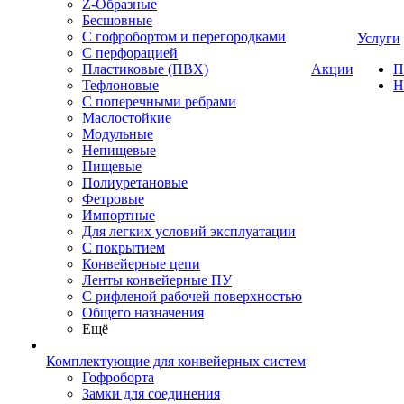
Z-Образные
Бесшовные
С гофробортом и перегородками
Услуги
С перфорацией
Пластиковые (ПВХ)
Акции
П
Тефлоновые
Н
С поперечными ребрами
Маслостойкие
Модульные
Непищевые
Пищевые
Полиуретановые
Фетровые
Импортные
Для легких условий эксплуатации
С покрытием
Конвейерные цепи
Ленты конвейерные ПУ
С рифленой рабочей поверхностью
Общего назначения
Ещё
Комплектующие для конвейерных систем
Гофроборта
Замки для соединения