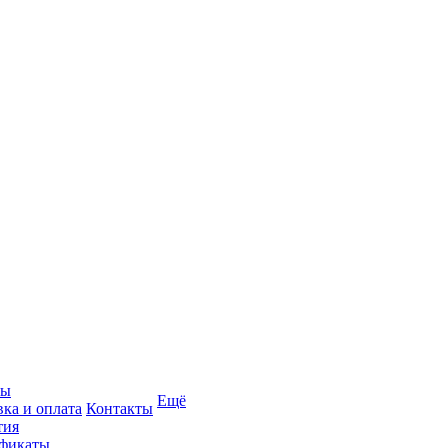
вы
Ещё
вка и оплата
Контакты
тия
фикаты