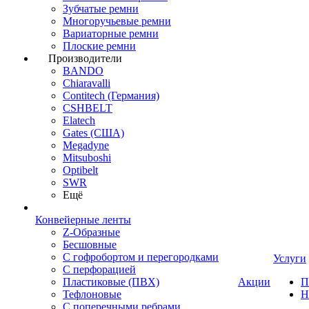
Зубчатые ремни
Многоручьевые ремни
Вариаторные ремни
Плоские ремни
Производители
BANDO
Chiaravalli
Contitech (Германия)
CSHBELT
Elatech
Gates (США)
Megadyne
Mitsuboshi
Optibelt
SWR
Ещё
Конвейерные ленты
Z-Образные
Бесшовные
С гофробортом и перегородками
Услуги
С перфорацией
Пластиковые (ПВХ)
Акции
П
Тефлоновые
Н
С поперечными ребрами