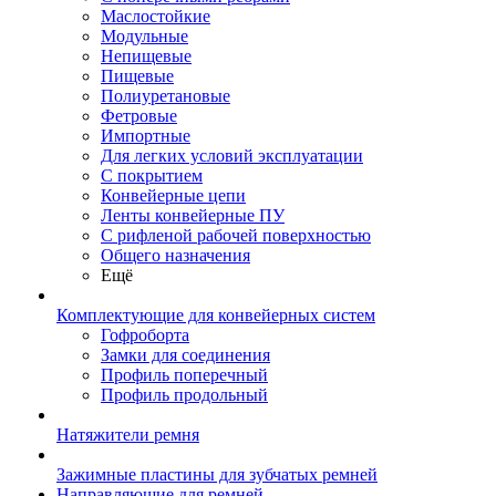
Маслостойкие
Модульные
Непищевые
Пищевые
Полиуретановые
Фетровые
Импортные
Для легких условий эксплуатации
С покрытием
Конвейерные цепи
Ленты конвейерные ПУ
С рифленой рабочей поверхностью
Общего назначения
Ещё
Комплектующие для конвейерных систем
Гофроборта
Замки для соединения
Профиль поперечный
Профиль продольный
Натяжители ремня
Зажимные пластины для зубчатых ремней
Направляющие для ремней