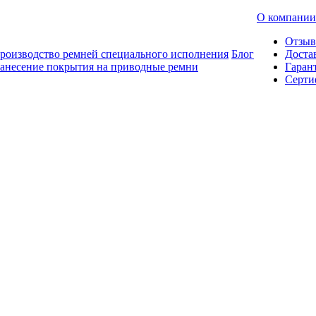
О компании
Отзы
роизводство ремней специального исполнения
Блог
Доста
анесение покрытия на приводные ремни
Гаран
Серти