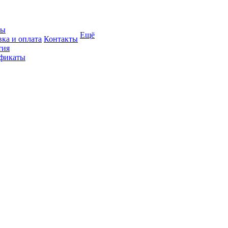
вы
Ещё
вка и оплата
Контакты
тия
фикаты