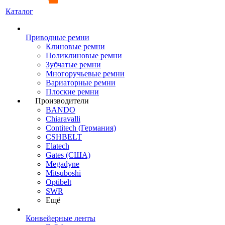
Каталог
Приводные ремни
Клиновые ремни
Поликлиновые ремни
Зубчатые ремни
Многоручьевые ремни
Вариаторные ремни
Плоские ремни
Производители
BANDO
Chiaravalli
Contitech (Германия)
CSHBELT
Elatech
Gates (США)
Megadyne
Mitsuboshi
Optibelt
SWR
Ещё
Конвейерные ленты