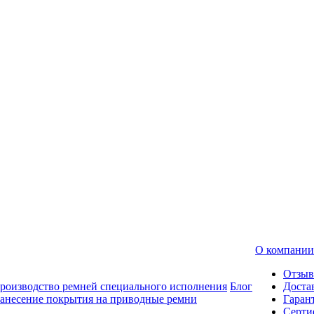
О компании
Отзы
роизводство ремней специального исполнения
Блог
Доста
анесение покрытия на приводные ремни
Гаран
Серти