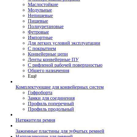
Маслостойкие
Модульные
Непищевые
Пищевые
Полиуретановые
Фетровые
Импортные
Для легких условий эксплуатации
С покрытием
Конвейерные цепи
Ленты конвейерные ПУ
С рифленой рабочей поверхностью
Общего назначения
Ещё
Комплектующие для конвейерных систем
Гофроборта
Замки для соединения
Профиль поперечный
Профиль продольный
Натяжители ремня
Зажимные пластины для зубчатых ремней
Направляющие для ремней