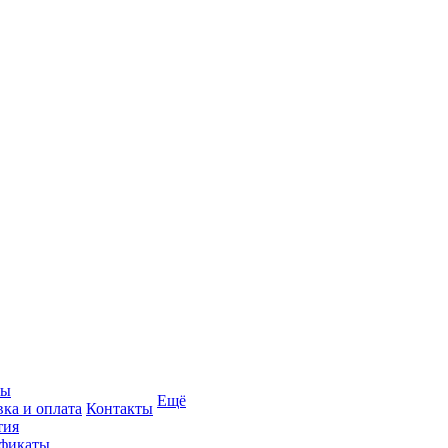
вы
Ещё
вка и оплата
Контакты
тия
фикаты