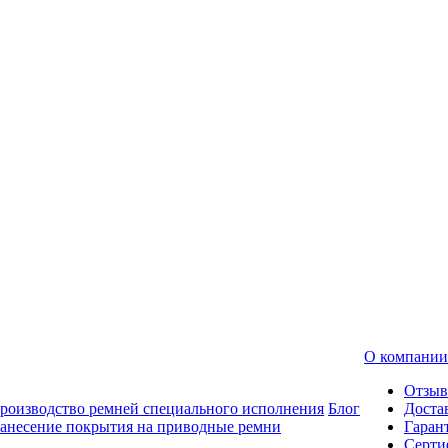
О компании
Отзы
роизводство ремней специального исполнения
Блог
Доста
анесение покрытия на приводные ремни
Гаран
Серти