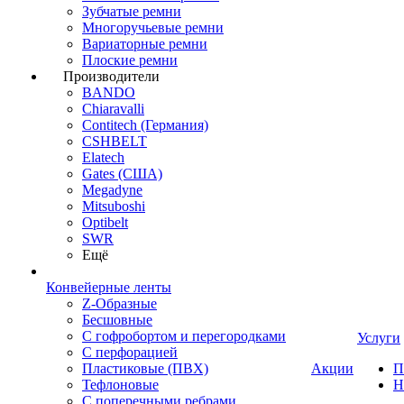
Зубчатые ремни
Многоручьевые ремни
Вариаторные ремни
Плоские ремни
Производители
BANDO
Chiaravalli
Contitech (Германия)
CSHBELT
Elatech
Gates (США)
Megadyne
Mitsuboshi
Optibelt
SWR
Ещё
Конвейерные ленты
Z-Образные
Бесшовные
С гофробортом и перегородками
Услуги
С перфорацией
Пластиковые (ПВХ)
Акции
П
Тефлоновые
Н
С поперечными ребрами