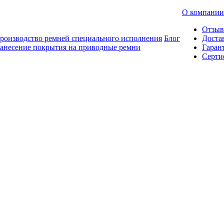
О компании
Отзы
роизводство ремней специального исполнения
Блог
Доста
анесение покрытия на приводные ремни
Гаран
Серти