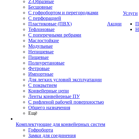
Z-Образные
Бесшовные
С гофробортом и перегородками
Услуги
С перфорацией
Пластиковые (ПВХ)
Акции
П
Тефлоновые
Н
С поперечными ребрами
Маслостойкие
Модульные
Непищевые
Пищевые
Полиуретановые
Фетровые
Импортные
Для легких условий эксплуатации
С покрытием
Конвейерные цепи
Ленты конвейерные ПУ
С рифленой рабочей поверхностью
Общего назначения
Ещё
Комплектующие для конвейерных систем
Гофроборта
Замки для соединения