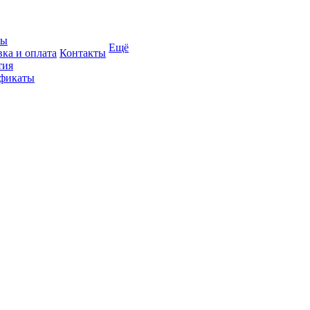
вы
Ещё
вка и оплата
Контакты
тия
фикаты