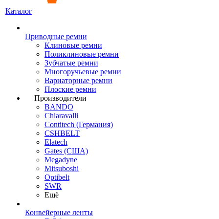
Каталог
Приводные ремни
Клиновые ремни
Поликлиновые ремни
Зубчатые ремни
Многоручьевые ремни
Вариаторные ремни
Плоские ремни
Производители
BANDO
Chiaravalli
Contitech (Германия)
CSHBELT
Elatech
Gates (США)
Megadyne
Mitsuboshi
Optibelt
SWR
Ещё
Конвейерные ленты