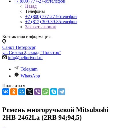
+7 (800) 777-27-95
телефон
Назад
Телефоны
+7 (800) 777-27-95
телефон
+7 (812) 309-39-85
телефон
Заказать звонок
Контактная информация
Санкт-Петербург,
ул. Сизова 2, склад “Простор”
info@beltprivod.ru
Telegram
WhatsApp
Поделиться
Ремень многоручьевой Mitsuboshi
2НВ-2462La (2RB 94;94,5)