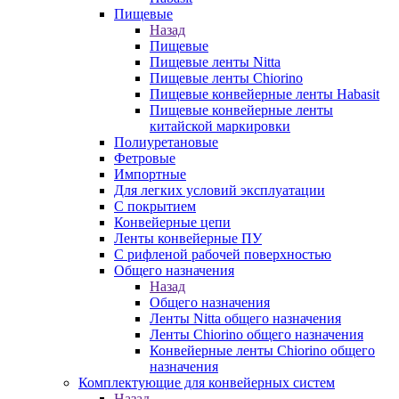
Пищевые
Назад
Пищевые
Пищевые ленты Nitta
Пищевые ленты Chiorino
Пищевые конвейерные ленты Habasit
Пищевые конвейерные ленты
китайской маркировки
Полиуретановые
Фетровые
Импортные
Для легких условий эксплуатации
С покрытием
Конвейерные цепи
Ленты конвейерные ПУ
С рифленой рабочей поверхностью
Общего назначения
Назад
Общего назначения
Ленты Nitta общего назначения
Ленты Chiorino общего назначения
Конвейерные ленты Chiorino общего
назначения
Комплектующие для конвейерных систем
Назад