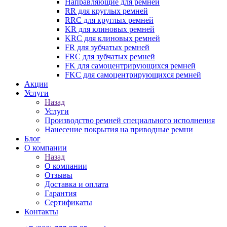
Направляющие для ремней
RR для круглых ремней
RRC для круглых ремней
KR для клиновых ремней
KRC для клиновых ремней
FR для зубчатых ремней
FRC для зубчатых ремней
FK для самоцентрирующихся ремней
FKC для самоцентрирующихся ремней
Акции
Услуги
Назад
Услуги
Производство ремней специального исполнения
Нанесение покрытия на приводные ремни
Блог
О компании
Назад
О компании
Отзывы
Доставка и оплата
Гарантия
Сертификаты
Контакты