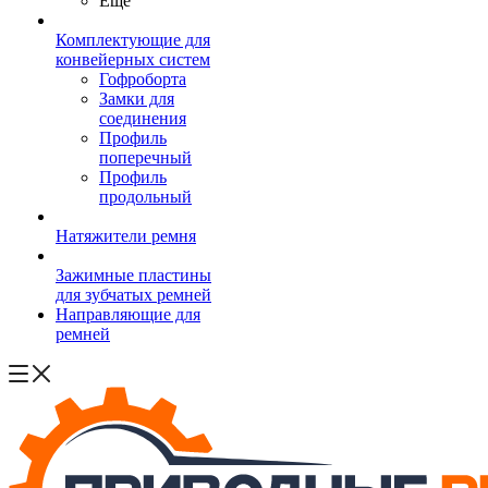
Ещё
Комплектующие для
конвейерных систем
Гофроборта
Замки для
соединения
Профиль
поперечный
Профиль
продольный
Натяжители ремня
Зажимные пластины
для зубчатых ремней
Направляющие для
ремней