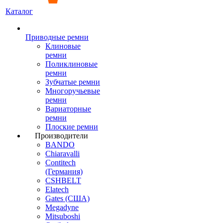
Каталог
Приводные ремни
Клиновые
ремни
Поликлиновые
ремни
Зубчатые ремни
Многоручьевые
ремни
Вариаторные
ремни
Плоские ремни
Производители
BANDO
Chiaravalli
Contitech
(Германия)
CSHBELT
Elatech
Gates (США)
Megadyne
Mitsuboshi