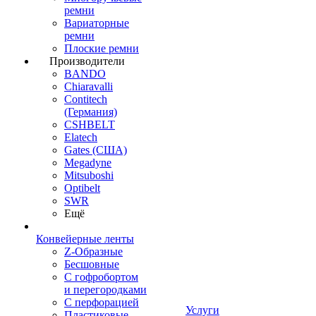
ремни
Вариаторные
ремни
Плоские ремни
Производители
BANDO
Chiaravalli
Contitech
(Германия)
CSHBELT
Elatech
Gates (США)
Megadyne
Mitsuboshi
Optibelt
SWR
Ещё
Конвейерные ленты
Z-Образные
Бесшовные
С гофробортом
и перегородками
С перфорацией
Услуги
Пластиковые