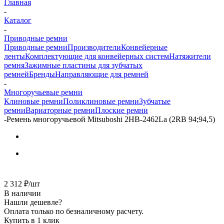
Главная
-
Каталог
-
Приводные ремни
Приводные ремни
Производители
Конвейерные
ленты
Комплектующие для конвейерных систем
Натяжители
ремня
Зажимные пластины для зубчатых
ремней
Бренды
Направляющие для ремней
-
Многоручьевые ремни
Клиновые ремни
Поликлиновые ремни
Зубчатые
ремни
Вариаторные ремни
Плоские ремни
-
Ремень многоручьевой Mitsuboshi 2НВ-2462La (2RB 94;94,5)
2 312
₽
/шт
В наличии
Нашли дешевле?
Оплата только по безналичному расчету.
Купить в 1 клик