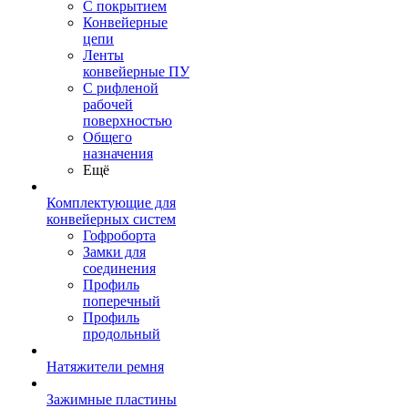
С покрытием
Конвейерные
цепи
Ленты
конвейерные ПУ
С рифленой
рабочей
поверхностью
Общего
назначения
Ещё
Комплектующие для
конвейерных систем
Гофроборта
Замки для
соединения
Профиль
поперечный
Профиль
продольный
Натяжители ремня
Зажимные пластины