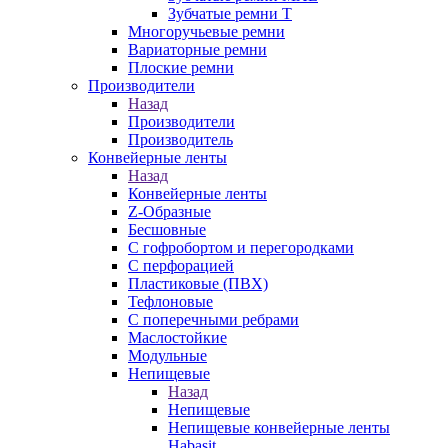
Зубчатые ремни Т
Многоручьевые ремни
Вариаторные ремни
Плоские ремни
Производители
Назад
Производители
Производитель
Конвейерные ленты
Назад
Конвейерные ленты
Z-Образные
Бесшовные
С гофробортом и перегородками
С перфорацией
Пластиковые (ПВХ)
Тефлоновые
С поперечными ребрами
Маслостойкие
Модульные
Непищевые
Назад
Непищевые
Непищевые конвейерные ленты
Habasit