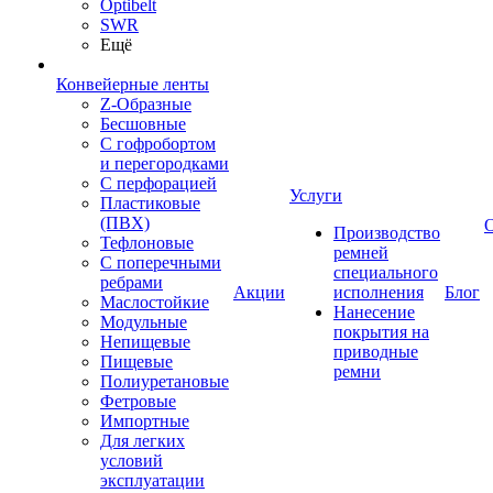
Optibelt
SWR
Ещё
Конвейерные ленты
Z-Образные
Бесшовные
С гофробортом
и перегородками
С перфорацией
Услуги
Пластиковые
(ПВХ)
Производство
Тефлоновые
ремней
С поперечными
специального
ребрами
Акции
исполнения
Блог
Маслостойкие
Нанесение
Модульные
покрытия на
Непищевые
приводные
Пищевые
ремни
Полиуретановые
Фетровые
Импортные
Для легких
условий
эксплуатации