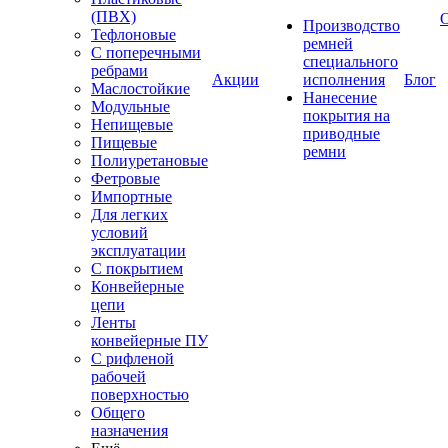
(ПВХ)
Производство
Тефлоновые
ремней
С поперечными
специального
ребрами
Акции
исполнения
Блог
Маслостойкие
Нанесение
Модульные
покрытия на
Непищевые
приводные
Пищевые
ремни
Полиуретановые
Фетровые
Импортные
Для легких
условий
эксплуатации
С покрытием
Конвейерные
цепи
Ленты
конвейерные ПУ
С рифленой
рабочей
поверхностью
Общего
назначения