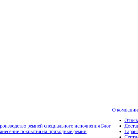
О компании
Отзы
роизводство ремней специального исполнения
Блог
Доста
анесение покрытия на приводные ремни
Гаран
Серти