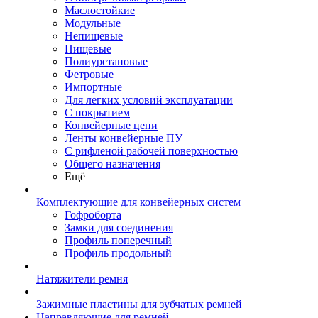
Маслостойкие
Модульные
Непищевые
Пищевые
Полиуретановые
Фетровые
Импортные
Для легких условий эксплуатации
С покрытием
Конвейерные цепи
Ленты конвейерные ПУ
С рифленой рабочей поверхностью
Общего назначения
Ещё
Комплектующие для конвейерных систем
Гофроборта
Замки для соединения
Профиль поперечный
Профиль продольный
Натяжители ремня
Зажимные пластины для зубчатых ремней
Направляющие для ремней