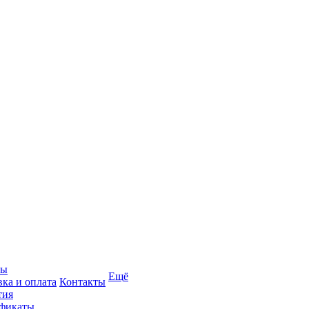
вы
Ещё
вка и оплата
Контакты
тия
фикаты