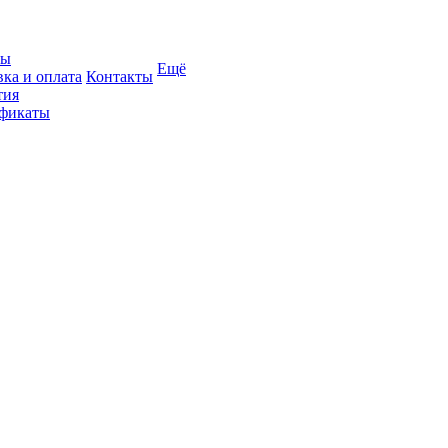
вы
Ещё
вка и оплата
Контакты
тия
фикаты