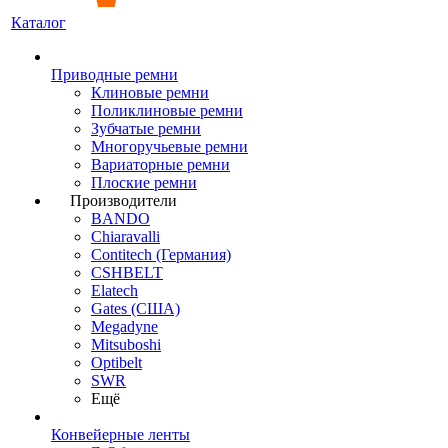
Каталог
Приводные ремни
Клиновые ремни
Поликлиновые ремни
Зубчатые ремни
Многоручьевые ремни
Вариаторные ремни
Плоские ремни
Производители
BANDO
Chiaravalli
Contitech (Германия)
CSHBELT
Elatech
Gates (США)
Megadyne
Mitsuboshi
Optibelt
SWR
Ещё
Конвейерные ленты