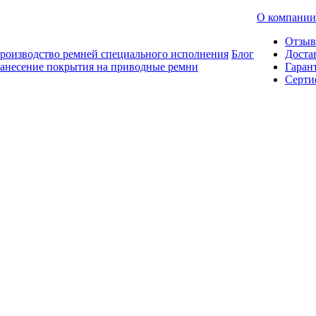
О компании
Отзы
роизводство ремней специального исполнения
Блог
Доста
анесение покрытия на приводные ремни
Гаран
Серти