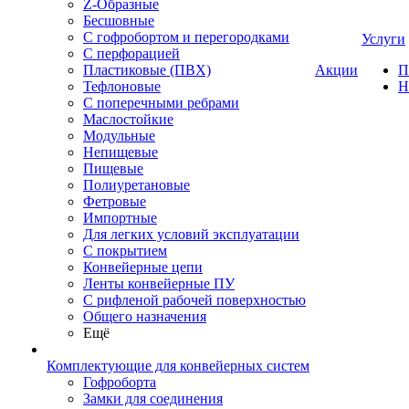
Z-Образные
Бесшовные
С гофробортом и перегородками
Услуги
С перфорацией
Пластиковые (ПВХ)
Акции
П
Тефлоновые
Н
С поперечными ребрами
Маслостойкие
Модульные
Непищевые
Пищевые
Полиуретановые
Фетровые
Импортные
Для легких условий эксплуатации
С покрытием
Конвейерные цепи
Ленты конвейерные ПУ
С рифленой рабочей поверхностью
Общего назначения
Ещё
Комплектующие для конвейерных систем
Гофроборта
Замки для соединения