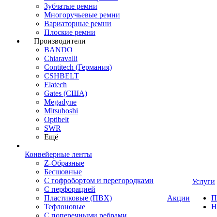
Зубчатые ремни
Многоручьевые ремни
Вариаторные ремни
Плоские ремни
Производители
BANDO
Chiaravalli
Contitech (Германия)
CSHBELT
Elatech
Gates (США)
Megadyne
Mitsuboshi
Optibelt
SWR
Ещё
Конвейерные ленты
Z-Образные
Бесшовные
С гофробортом и перегородками
Услуги
С перфорацией
Пластиковые (ПВХ)
Акции
П
Тефлоновые
Н
С поперечными ребрами