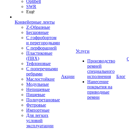
Optibelt
SWR
Ещё
Конвейерные ленты
Z-Образные
Бесшовные
С гофробортом
и перегородками
С перфорацией
Услуги
Пластиковые
(ПВХ)
Производство
Тефлоновые
ремней
С поперечными
специального
ребрами
Акции
исполнения
Блог
Маслостойкие
Нанесение
Модульные
покрытия на
Непищевые
приводные
Пищевые
ремни
Полиуретановые
Фетровые
Импортные
Для легких
условий
эксплуатации