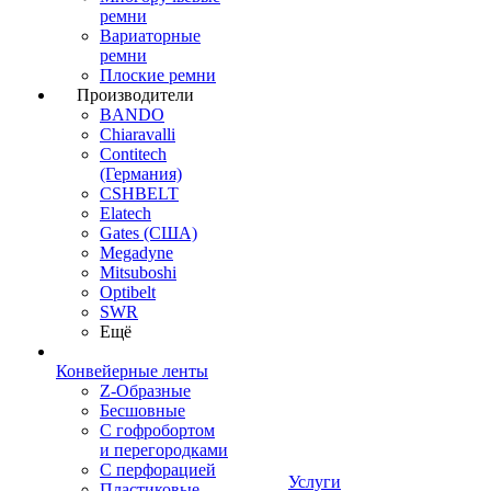
ремни
Вариаторные
ремни
Плоские ремни
Производители
BANDO
Chiaravalli
Contitech
(Германия)
CSHBELT
Elatech
Gates (США)
Megadyne
Mitsuboshi
Optibelt
SWR
Ещё
Конвейерные ленты
Z-Образные
Бесшовные
С гофробортом
и перегородками
С перфорацией
Услуги
Пластиковые