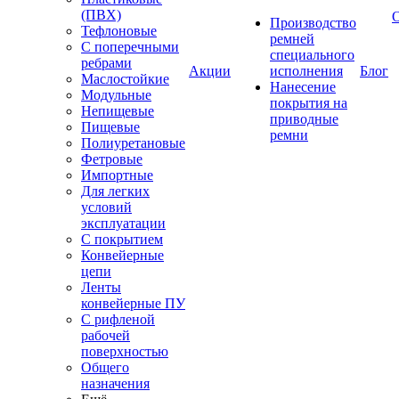
(ПВХ)
Производство
Тефлоновые
ремней
С поперечными
специального
ребрами
Акции
исполнения
Блог
Маслостойкие
Нанесение
Модульные
покрытия на
Непищевые
приводные
Пищевые
ремни
Полиуретановые
Фетровые
Импортные
Для легких
условий
эксплуатации
С покрытием
Конвейерные
цепи
Ленты
конвейерные ПУ
С рифленой
рабочей
поверхностью
Общего
назначения