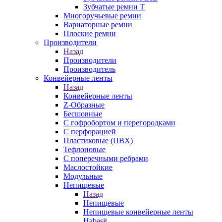
Зубчатые ремни Т
Многоручьевые ремни
Вариаторные ремни
Плоские ремни
Производители
Назад
Производители
Производитель
Конвейерные ленты
Назад
Конвейерные ленты
Z-Образные
Бесшовные
С гофробортом и перегородками
С перфорацией
Пластиковые (ПВХ)
Тефлоновые
С поперечными ребрами
Маслостойкие
Модульные
Непищевые
Назад
Непищевые
Непищевые конвейерные ленты
Habasit