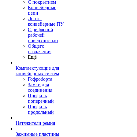
С покрытием
Конвейерные
цепи
Ленты
конвейерные ПУ
С рифленой
рабочей
поверхностью
Общего
назначения
Ещё
Комплектующие для
конвейерных систем
Гофроборта
Замки для
соединения
Профиль
поперечный
Профиль
продольный
Натяжители ремня
Зажимные пластины