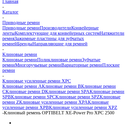
Главная
-
Каталог
-
Приводные ремни
Приводные ремни
Производители
Конвейерные
ленты
Комплектующие для конвейерных систем
Натяжители
ремня
Зажимные пластины для зубчатых
ремней
Бренды
Направляющие для ремней
-
Клиновые ремни
Клиновые ремни
Поликлиновые ремни
Зубчатые
ремни
Многоручьевые ремни
Вариаторные ремни
Плоские
ремни
-
Клиновые усиленные ремни XPC
Клиновые ремни A
Клиновые ремни B
Клиновые ремни
C
Клиновые ремни D
Клиновые ремни SPA
Клиновые ремни
SPB
Клиновые ремни SPC
Клиновые ремни SPZ
Клиновые
ремни Z
Клиновые усиленные ремни XPA
Клиновые
усиленные ремни XPB
Клиновые усиленные ремни XPZ
-
Клиновый ремень OPTIBELT XE-Power Pro XPC 2500