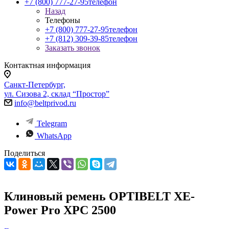
+7 (800) 777-27-95
телефон
Назад
Телефоны
+7 (800) 777-27-95
телефон
+7 (812) 309-39-85
телефон
Заказать звонок
Контактная информация
Санкт-Петербург,
ул. Сизова 2, склад “Простор”
info@beltprivod.ru
Telegram
WhatsApp
Поделиться
Клиновый ремень OPTIBELT XE-
Power Pro XPC 2500