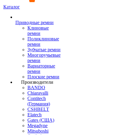
Каталог
Приводные ремни
Клиновые
ремни
Поликлиновые
ремни
Зубчатые ремни
Многоручьевые
ремни
Вариаторные
ремни
Плоские ремни
Производители
BANDO
Chiaravalli
Contitech
(Германия)
CSHBELT
Elatech
Gates (США)
Megadyne
Mitsuboshi