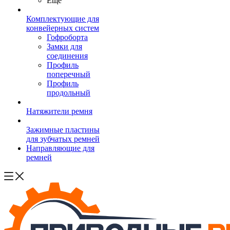
Ещё
Комплектующие для
конвейерных систем
Гофроборта
Замки для
соединения
Профиль
поперечный
Профиль
продольный
Натяжители ремня
Зажимные пластины
для зубчатых ремней
Направляющие для
ремней