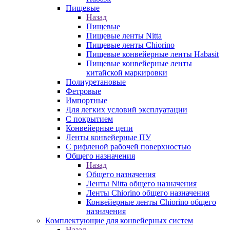
Пищевые
Назад
Пищевые
Пищевые ленты Nitta
Пищевые ленты Chiorino
Пищевые конвейерные ленты Habasit
Пищевые конвейерные ленты
китайской маркировки
Полиуретановые
Фетровые
Импортные
Для легких условий эксплуатации
С покрытием
Конвейерные цепи
Ленты конвейерные ПУ
С рифленой рабочей поверхностью
Общего назначения
Назад
Общего назначения
Ленты Nitta общего назначения
Ленты Chiorino общего назначения
Конвейерные ленты Chiorino общего
назначения
Комплектующие для конвейерных систем
Назад