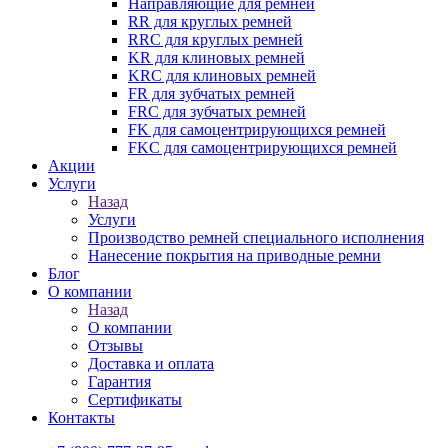
Направляющие для ремней
RR для круглых ремней
RRC для круглых ремней
KR для клиновых ремней
KRC для клиновых ремней
FR для зубчатых ремней
FRC для зубчатых ремней
FK для самоцентрирующихся ремней
FKC для самоцентрирующихся ремней
Акции
Услуги
Назад
Услуги
Производство ремней специального исполнения
Нанесение покрытия на приводные ремни
Блог
О компании
Назад
О компании
Отзывы
Доставка и оплата
Гарантия
Сертификаты
Контакты