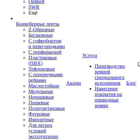
Optibelt
SWR
Ещё
Конвейерные ленты
Z-Образные
Бесшовные
С гофробортом
и перегородками
С перфорацией
Услуги
Пластиковые
(ПВХ)
Производство
Тефлоновые
ремней
С поперечными
специального
ребрами
Акции
исполнения
Блог
Маслостойкие
Нанесение
Модульные
покрытия на
Непищевые
приводные
Пищевые
ремни
Полиуретановые
Фетровые
Импортные
Для легких
условий
эксплуатации