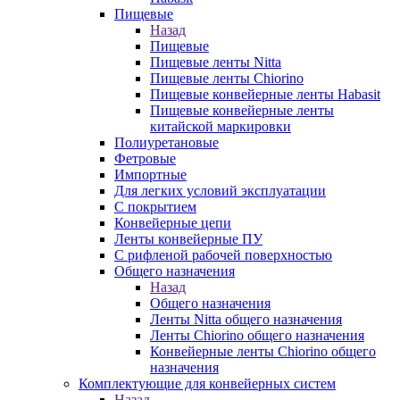
Пищевые
Назад
Пищевые
Пищевые ленты Nitta
Пищевые ленты Chiorino
Пищевые конвейерные ленты Habasit
Пищевые конвейерные ленты
китайской маркировки
Полиуретановые
Фетровые
Импортные
Для легких условий эксплуатации
С покрытием
Конвейерные цепи
Ленты конвейерные ПУ
С рифленой рабочей поверхностью
Общего назначения
Назад
Общего назначения
Ленты Nitta общего назначения
Ленты Chiorino общего назначения
Конвейерные ленты Chiorino общего
назначения
Комплектующие для конвейерных систем
Назад