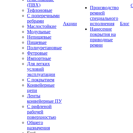
(ПВХ)
Производство
Тефлоновые
ремней
С поперечными
специального
ребрами
Акции
исполнения
Блог
Маслостойкие
Нанесение
Модульные
покрытия на
Непищевые
приводные
Пищевые
ремни
Полиуретановые
Фетровые
Импортные
Для легких
условий
эксплуатации
С покрытием
Конвейерные
цепи
Ленты
конвейерные ПУ
С рифленой
рабочей
поверхностью
Общего
назначения