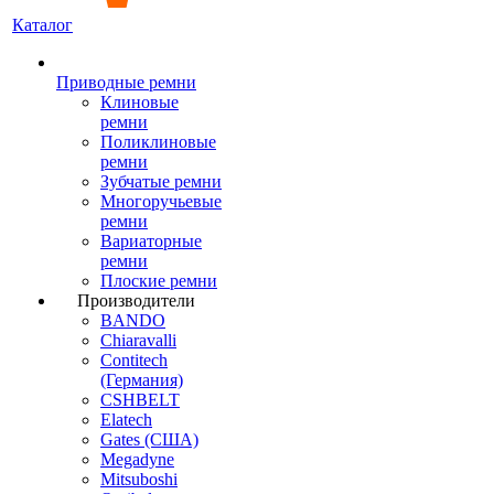
Каталог
Приводные ремни
Клиновые
ремни
Поликлиновые
ремни
Зубчатые ремни
Многоручьевые
ремни
Вариаторные
ремни
Плоские ремни
Производители
BANDO
Chiaravalli
Contitech
(Германия)
CSHBELT
Elatech
Gates (США)
Megadyne
Mitsuboshi