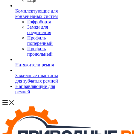
Ещё
Комплектующие для
конвейерных систем
Гофроборта
Замки для
соединения
Профиль
поперечный
Профиль
продольный
Натяжители ремня
Зажимные пластины
для зубчатых ремней
Направляющие для
ремней