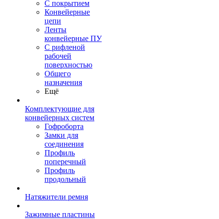
С покрытием
Конвейерные
цепи
Ленты
конвейерные ПУ
С рифленой
рабочей
поверхностью
Общего
назначения
Ещё
Комплектующие для
конвейерных систем
Гофроборта
Замки для
соединения
Профиль
поперечный
Профиль
продольный
Натяжители ремня
Зажимные пластины