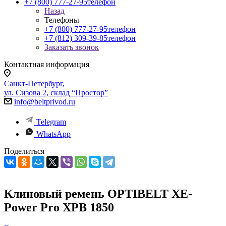
+7 (800) 777-27-95
телефон
Назад
Телефоны
+7 (800) 777-27-95
телефон
+7 (812) 309-39-85
телефон
Заказать звонок
Контактная информация
Санкт-Петербург,
ул. Сизова 2, склад “Простор”
info@beltprivod.ru
Telegram
WhatsApp
Поделиться
Клиновый ремень OPTIBELT XE-
Power Pro XPB 1850