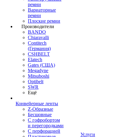
ремни
Вариаторные
ремни
Плоские ремни
Производители
BANDO
Chiaravalli
Contitech
(Германия)
CSHBELT
Elatech
Gates (США)
Megadyne
Mitsuboshi
Optibelt
SWR
Ещё
Конвейерные ленты
Z-Образные
Бесшовные
С гофробортом
и перегородками
С перфорацией
Услуги
Пластиковые