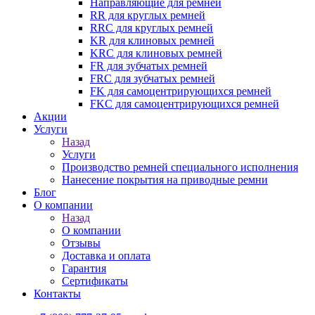
Направляющие для ремней
RR для круглых ремней
RRC для круглых ремней
KR для клиновых ремней
KRC для клиновых ремней
FR для зубчатых ремней
FRC для зубчатых ремней
FK для самоцентрирующихся ремней
FKC для самоцентрирующихся ремней
Акции
Услуги
Назад
Услуги
Производство ремней специального исполнения
Нанесение покрытия на приводные ремни
Блог
О компании
Назад
О компании
Отзывы
Доставка и оплата
Гарантия
Сертификаты
Контакты