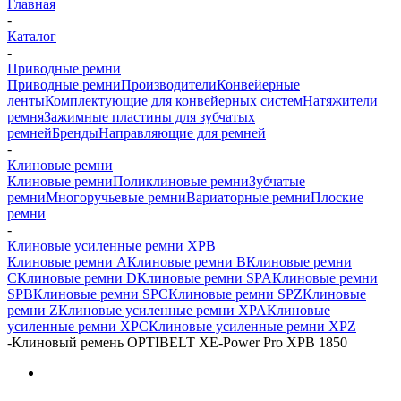
Главная
-
Каталог
-
Приводные ремни
Приводные ремни
Производители
Конвейерные
ленты
Комплектующие для конвейерных систем
Натяжители
ремня
Зажимные пластины для зубчатых
ремней
Бренды
Направляющие для ремней
-
Клиновые ремни
Клиновые ремни
Поликлиновые ремни
Зубчатые
ремни
Многоручьевые ремни
Вариаторные ремни
Плоские
ремни
-
Клиновые усиленные ремни XPB
Клиновые ремни A
Клиновые ремни B
Клиновые ремни
C
Клиновые ремни D
Клиновые ремни SPA
Клиновые ремни
SPB
Клиновые ремни SPC
Клиновые ремни SPZ
Клиновые
ремни Z
Клиновые усиленные ремни XPA
Клиновые
усиленные ремни XPC
Клиновые усиленные ремни XPZ
-
Клиновый ремень OPTIBELT XE-Power Pro XPB 1850