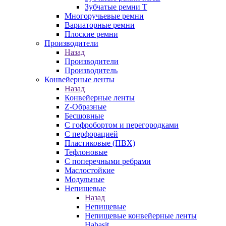
Зубчатые ремни Т
Многоручьевые ремни
Вариаторные ремни
Плоские ремни
Производители
Назад
Производители
Производитель
Конвейерные ленты
Назад
Конвейерные ленты
Z-Образные
Бесшовные
С гофробортом и перегородками
С перфорацией
Пластиковые (ПВХ)
Тефлоновые
С поперечными ребрами
Маслостойкие
Модульные
Непищевые
Назад
Непищевые
Непищевые конвейерные ленты
Habasit