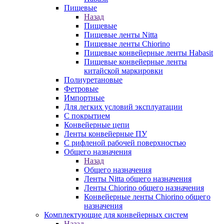
Пищевые
Назад
Пищевые
Пищевые ленты Nitta
Пищевые ленты Chiorino
Пищевые конвейерные ленты Habasit
Пищевые конвейерные ленты
китайской маркировки
Полиуретановые
Фетровые
Импортные
Для легких условий эксплуатации
С покрытием
Конвейерные цепи
Ленты конвейерные ПУ
С рифленой рабочей поверхностью
Общего назначения
Назад
Общего назначения
Ленты Nitta общего назначения
Ленты Chiorino общего назначения
Конвейерные ленты Chiorino общего
назначения
Комплектующие для конвейерных систем
Назад