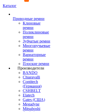
Каталог
Приводные ремни
Клиновые
ремни
Поликлиновые
ремни
Зубчатые ремни
Многоручьевые
ремни
Вариаторные
ремни
Плоские ремни
Производители
BANDO
Chiaravalli
Contitech
(Германия)
CSHBELT
Elatech
Gates (США)
Megadyne
Mitsuboshi