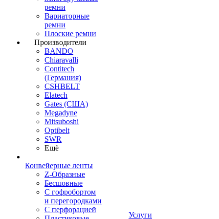
ремни
Вариаторные
ремни
Плоские ремни
Производители
BANDO
Chiaravalli
Contitech
(Германия)
CSHBELT
Elatech
Gates (США)
Megadyne
Mitsuboshi
Optibelt
SWR
Ещё
Конвейерные ленты
Z-Образные
Бесшовные
С гофробортом
и перегородками
С перфорацией
Услуги
Пластиковые