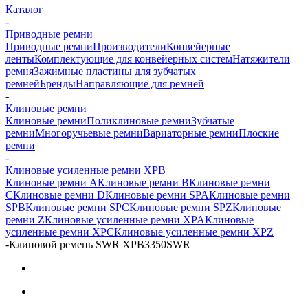
Каталог
-
Приводные ремни
Приводные ремни
Производители
Конвейерные
ленты
Комплектующие для конвейерных систем
Натяжители
ремня
Зажимные пластины для зубчатых
ремней
Бренды
Направляющие для ремней
-
Клиновые ремни
Клиновые ремни
Поликлиновые ремни
Зубчатые
ремни
Многоручьевые ремни
Вариаторные ремни
Плоские
ремни
-
Клиновые усиленные ремни XPB
Клиновые ремни A
Клиновые ремни B
Клиновые ремни
C
Клиновые ремни D
Клиновые ремни SPA
Клиновые ремни
SPB
Клиновые ремни SPC
Клиновые ремни SPZ
Клиновые
ремни Z
Клиновые усиленные ремни XPA
Клиновые
усиленные ремни XPC
Клиновые усиленные ремни XPZ
-
Клиновой ремень SWR XPB3350SWR