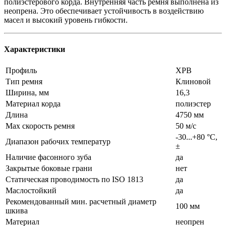
полиэстерового корда. Внутренняя часть ремня выполнена из
неопрена. Это обеспечивает устойчивость в воздействию
масел и высокий уровень гибкости.
Характеристики
Профиль
XPB
Тип ремня
Клиновой
Ширина, мм
16,3
Материал корда
полиэстер
Длина
4750 мм
Max скорость ремня
50 м/с
-30...+80 °C,
Диапазон рабочих температур
±
Наличие фасонного зуба
да
Закрытые боковые грани
нет
Статическая проводимость по ISO 1813
да
Маслостойкий
да
Рекомендованный мин. расчетный диаметр
100 мм
шкива
Материал
неопрен