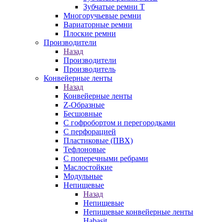
Зубчатые ремни Т
Многоручьевые ремни
Вариаторные ремни
Плоские ремни
Производители
Назад
Производители
Производитель
Конвейерные ленты
Назад
Конвейерные ленты
Z-Образные
Бесшовные
С гофробортом и перегородками
С перфорацией
Пластиковые (ПВХ)
Тефлоновые
С поперечными ребрами
Маслостойкие
Модульные
Непищевые
Назад
Непищевые
Непищевые конвейерные ленты
Habasit