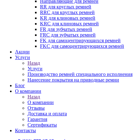
Направляющие для ремней
RR для круглых ремней
RRC для круглых ремней
KR для клиновых ремней
KRC для клиновых ремней
FR для зубчатых ремней
FRC для зубчатых ремней
FK для самоцентрирующихся ремней
FKC для самоцентрирующихся ремней
Акции
Услуги
Назад
Услуги
Производство ремней специального исполнения
Нанесение покрытия на приводные ремни
Блог
О компании
Назад
О компании
Отзывы
Доставка и оплата
Гарантия
Сертификаты
Контакты