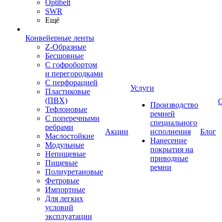
Optibelt
SWR
Ещё
Конвейерные ленты
Z-Образные
Бесшовные
С гофробортом
и перегородками
С перфорацией
Услуги
Пластиковые
(ПВХ)
Производство
Тефлоновые
ремней
С поперечными
специального
ребрами
Акции
исполнения
Блог
Маслостойкие
Нанесение
Модульные
покрытия на
Непищевые
приводные
Пищевые
ремни
Полиуретановые
Фетровые
Импортные
Для легких
условий
эксплуатации