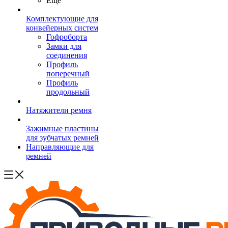
Ещё
Комплектующие для
конвейерных систем
Гофроборта
Замки для
соединения
Профиль
поперечный
Профиль
продольный
Натяжители ремня
Зажимные пластины
для зубчатых ремней
Направляющие для
ремней