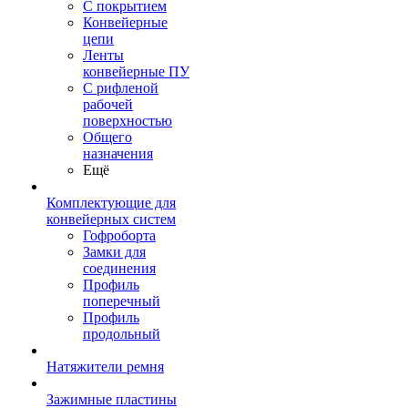
С покрытием
Конвейерные
цепи
Ленты
конвейерные ПУ
С рифленой
рабочей
поверхностью
Общего
назначения
Ещё
Комплектующие для
конвейерных систем
Гофроборта
Замки для
соединения
Профиль
поперечный
Профиль
продольный
Натяжители ремня
Зажимные пластины