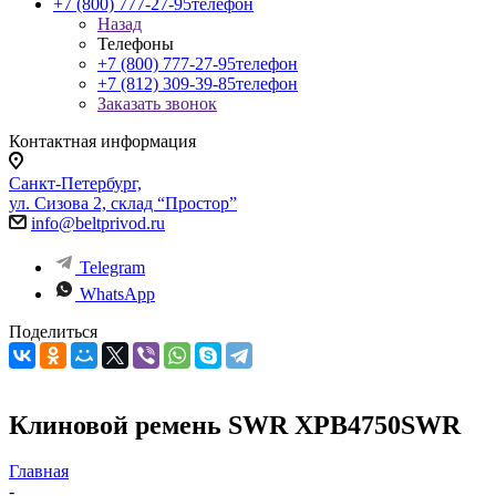
+7 (800) 777-27-95
телефон
Назад
Телефоны
+7 (800) 777-27-95
телефон
+7 (812) 309-39-85
телефон
Заказать звонок
Контактная информация
Санкт-Петербург,
ул. Сизова 2, склад “Простор”
info@beltprivod.ru
Telegram
WhatsApp
Поделиться
Клиновой ремень SWR XPB4750SWR
Главная
-