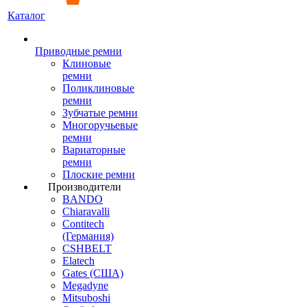
Каталог
Приводные ремни
Клиновые
ремни
Поликлиновые
ремни
Зубчатые ремни
Многоручьевые
ремни
Вариаторные
ремни
Плоские ремни
Производители
BANDO
Chiaravalli
Contitech
(Германия)
CSHBELT
Elatech
Gates (США)
Megadyne
Mitsuboshi