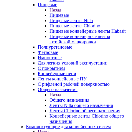
Пищевые
Назад
Пищевые
Пищевые ленты Nitta
Пищевые ленты Chiorino
Пищевые конвейерные ленты Habasit
Пищевые конвейерные ленты
китайской маркировки
Полиуретановые
Фетровые
Импортные
Для легких условий эксплуатации
С покрытием
Конвейерные цепи
Ленты конвейерные ПУ
С рифленой рабочей поверхностью
Общего назначения
Назад
Общего назначения
Ленты Nitta общего назначения
Ленты Chiorino общего назначения
Конвейерные ленты Chiorino общего
назначения
Комплектующие для конвейерных систем
Назад