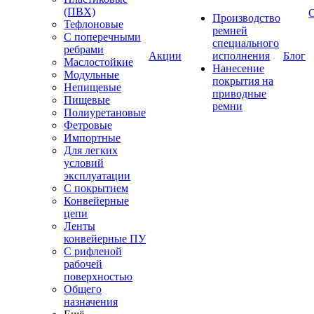
(ПВХ)
Производство
Тефлоновые
ремней
С поперечными
специального
ребрами
Акции
исполнения
Блог
Маслостойкие
Нанесение
Модульные
покрытия на
Непищевые
приводные
Пищевые
ремни
Полиуретановые
Фетровые
Импортные
Для легких
условий
эксплуатации
С покрытием
Конвейерные
цепи
Ленты
конвейерные ПУ
С рифленой
рабочей
поверхностью
Общего
назначения