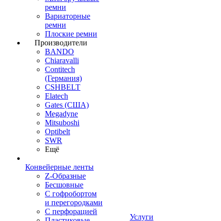
ремни
Вариаторные
ремни
Плоские ремни
Производители
BANDO
Chiaravalli
Contitech
(Германия)
CSHBELT
Elatech
Gates (США)
Megadyne
Mitsuboshi
Optibelt
SWR
Ещё
Конвейерные ленты
Z-Образные
Бесшовные
С гофробортом
и перегородками
С перфорацией
Услуги
Пластиковые