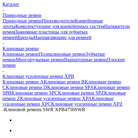
Каталог
-
Приводные ремни
Приводные ремни
Производители
Конвейерные
ленты
Комплектующие для конвейерных систем
Натяжители
ремня
Зажимные пластины для зубчатых
ремней
Бренды
Направляющие для ремней
-
Клиновые ремни
Клиновые ремни
Поликлиновые ремни
Зубчатые
ремни
Многоручьевые ремни
Вариаторные ремни
Плоские
ремни
-
Клиновые усиленные ремни XPB
Клиновые ремни A
Клиновые ремни B
Клиновые ремни
C
Клиновые ремни D
Клиновые ремни SPA
Клиновые ремни
SPB
Клиновые ремни SPC
Клиновые ремни SPZ
Клиновые
ремни Z
Клиновые усиленные ремни XPA
Клиновые
усиленные ремни XPC
Клиновые усиленные ремни XPZ
-
Клиновой ремень SWR XPB4750SWR