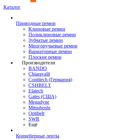
Каталог
Приводные ремни
Клиновые ремни
Поликлиновые ремни
Зубчатые ремни
Многоручьевые ремни
Вариаторные ремни
Плоские ремни
Производители
BANDO
Chiaravalli
Contitech (Германия)
CSHBELT
Elatech
Gates (США)
Megadyne
Mitsuboshi
Optibelt
SWR
Ещё
Конвейерные ленты