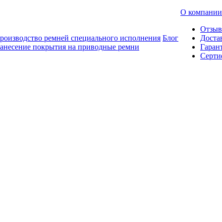
О компании
Отзы
роизводство ремней специального исполнения
Блог
Доста
анесение покрытия на приводные ремни
Гаран
Серти