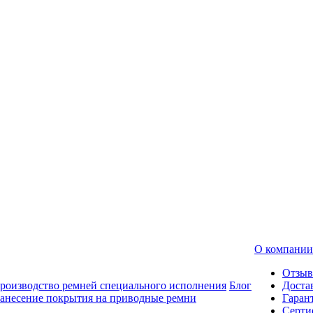
О компании
Отзы
роизводство ремней специального исполнения
Блог
Доста
анесение покрытия на приводные ремни
Гаран
Серти