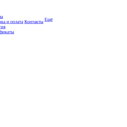
вы
Ещё
вка и оплата
Контакты
тия
фикаты