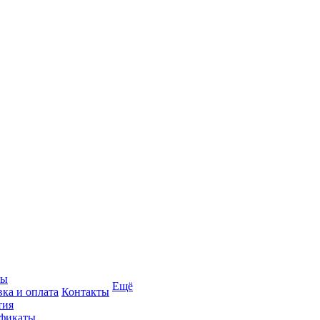
вы
Ещё
вка и оплата
Контакты
тия
фикаты