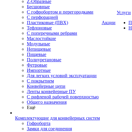
Z-Образные
Бесшовные
С гофробортом и перегородками
Услуги
С перфорацией
Пластиковые (ПВХ)
Акции
П
Тефлоновые
Н
С поперечными ребрами
Маслостойкие
Модульные
Непищевые
Пищевые
Полиуретановые
Фетровые
Импортные
Для легких условий эксплуатации
С покрытием
Конвейерные цепи
Ленты конвейерные ПУ
С рифленой рабочей поверхностью
Общего назначения
Ещё
Комплектующие для конвейерных систем
Гофроборта
Замки для соединения