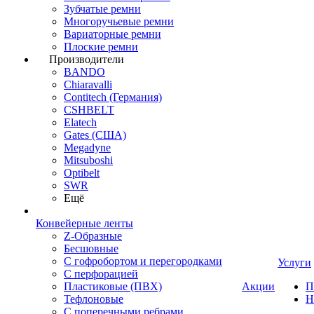
Зубчатые ремни
Многоручьевые ремни
Вариаторные ремни
Плоские ремни
Производители
BANDO
Chiaravalli
Contitech (Германия)
CSHBELT
Elatech
Gates (США)
Megadyne
Mitsuboshi
Optibelt
SWR
Ещё
Конвейерные ленты
Z-Образные
Бесшовные
С гофробортом и перегородками
Услуги
С перфорацией
Пластиковые (ПВХ)
Акции
П
Тефлоновые
Н
С поперечными ребрами