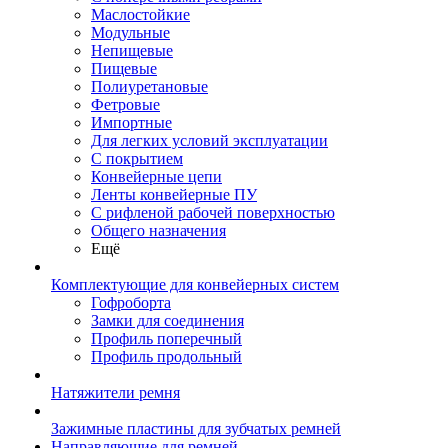
Маслостойкие
Модульные
Непищевые
Пищевые
Полиуретановые
Фетровые
Импортные
Для легких условий эксплуатации
С покрытием
Конвейерные цепи
Ленты конвейерные ПУ
С рифленой рабочей поверхностью
Общего назначения
Ещё
Комплектующие для конвейерных систем
Гофроборта
Замки для соединения
Профиль поперечный
Профиль продольный
Натяжители ремня
Зажимные пластины для зубчатых ремней
Направляющие для ремней