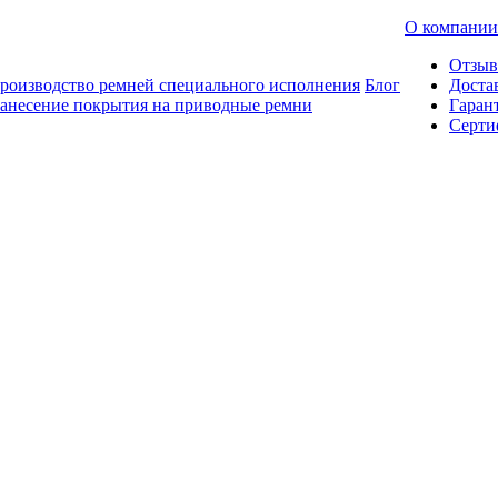
О компании
Отзы
роизводство ремней специального исполнения
Блог
Доста
анесение покрытия на приводные ремни
Гаран
Серти