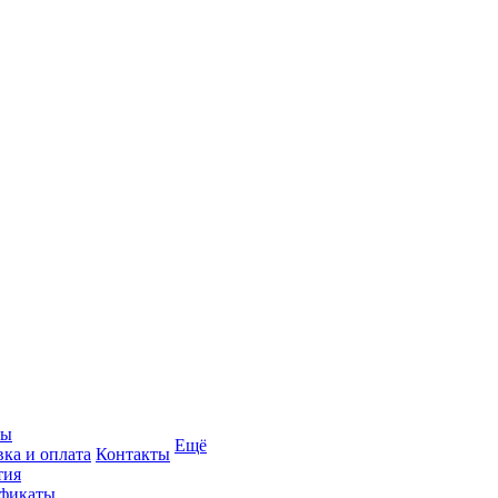
вы
Ещё
вка и оплата
Контакты
тия
фикаты