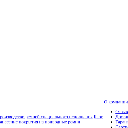
О компании
Отзы
роизводство ремней специального исполнения
Блог
Доста
анесение покрытия на приводные ремни
Гаран
Серти