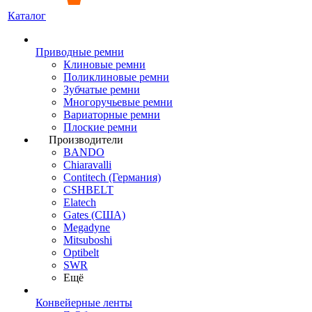
Каталог
Приводные ремни
Клиновые ремни
Поликлиновые ремни
Зубчатые ремни
Многоручьевые ремни
Вариаторные ремни
Плоские ремни
Производители
BANDO
Chiaravalli
Contitech (Германия)
CSHBELT
Elatech
Gates (США)
Megadyne
Mitsuboshi
Optibelt
SWR
Ещё
Конвейерные ленты