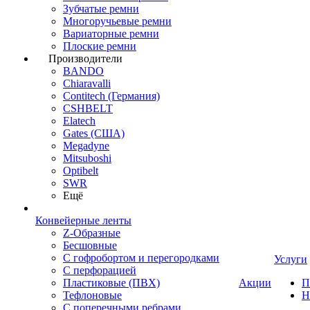
Зубчатые ремни
Многоручьевые ремни
Вариаторные ремни
Плоские ремни
Производители
BANDO
Chiaravalli
Contitech (Германия)
CSHBELT
Elatech
Gates (США)
Megadyne
Mitsuboshi
Optibelt
SWR
Ещё
Конвейерные ленты
Z-Образные
Бесшовные
С гофробортом и перегородками
Услуги
С перфорацией
Пластиковые (ПВХ)
Акции
П
Тефлоновые
Н
С поперечными ребрами