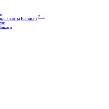
вы
Ещё
вка и оплата
Контакты
тия
фикаты