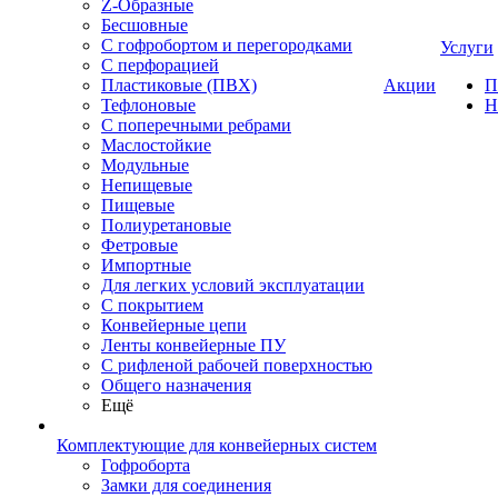
Z-Образные
Бесшовные
С гофробортом и перегородками
Услуги
С перфорацией
Пластиковые (ПВХ)
Акции
П
Тефлоновые
Н
С поперечными ребрами
Маслостойкие
Модульные
Непищевые
Пищевые
Полиуретановые
Фетровые
Импортные
Для легких условий эксплуатации
С покрытием
Конвейерные цепи
Ленты конвейерные ПУ
С рифленой рабочей поверхностью
Общего назначения
Ещё
Комплектующие для конвейерных систем
Гофроборта
Замки для соединения