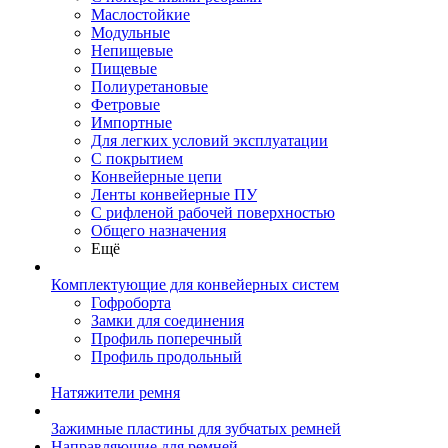
Маслостойкие
Модульные
Непищевые
Пищевые
Полиуретановые
Фетровые
Импортные
Для легких условий эксплуатации
С покрытием
Конвейерные цепи
Ленты конвейерные ПУ
С рифленой рабочей поверхностью
Общего назначения
Ещё
Комплектующие для конвейерных систем
Гофроборта
Замки для соединения
Профиль поперечный
Профиль продольный
Натяжители ремня
Зажимные пластины для зубчатых ремней
Направляющие для ремней