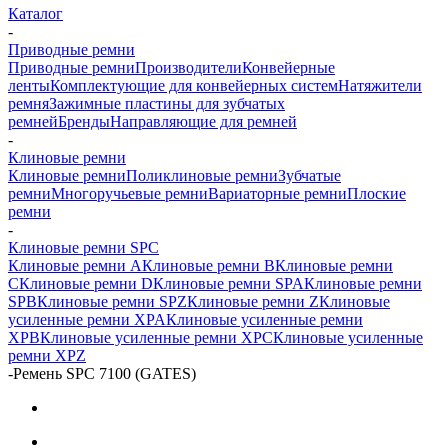
Каталог
-
Приводные ремни
Приводные ремни
Производители
Конвейерные
ленты
Комплектующие для конвейерных систем
Натяжители
ремня
Зажимные пластины для зубчатых
ремней
Бренды
Направляющие для ремней
-
Клиновые ремни
Клиновые ремни
Поликлиновые ремни
Зубчатые
ремни
Многоручьевые ремни
Вариаторные ремни
Плоские
ремни
-
Клиновые ремни SPC
Клиновые ремни A
Клиновые ремни B
Клиновые ремни
C
Клиновые ремни D
Клиновые ремни SPA
Клиновые ремни
SPB
Клиновые ремни SPZ
Клиновые ремни Z
Клиновые
усиленные ремни XPA
Клиновые усиленные ремни
XPB
Клиновые усиленные ремни XPC
Клиновые усиленные
ремни XPZ
-
Ремень SPC 7100 (GATES)