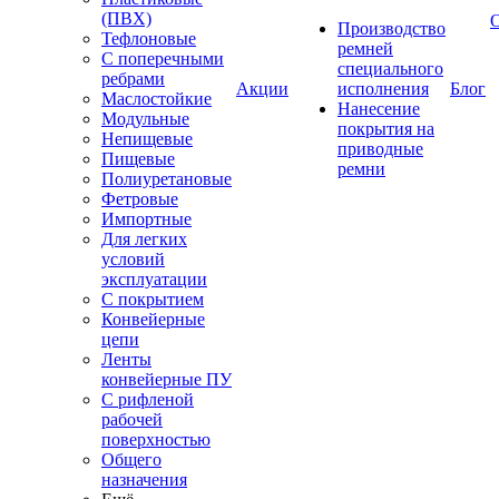
(ПВХ)
Производство
Тефлоновые
ремней
С поперечными
специального
ребрами
Акции
исполнения
Блог
Маслостойкие
Нанесение
Модульные
покрытия на
Непищевые
приводные
Пищевые
ремни
Полиуретановые
Фетровые
Импортные
Для легких
условий
эксплуатации
С покрытием
Конвейерные
цепи
Ленты
конвейерные ПУ
С рифленой
рабочей
поверхностью
Общего
назначения