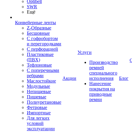
Optibelt
SWR
Ещё
Конвейерные ленты
Z-Образные
Бесшовные
С гофробортом
и перегородками
С перфорацией
Услуги
Пластиковые
(ПВХ)
Производство
Тефлоновые
ремней
С поперечными
специального
ребрами
Акции
исполнения
Блог
Маслостойкие
Нанесение
Модульные
покрытия на
Непищевые
приводные
Пищевые
ремни
Полиуретановые
Фетровые
Импортные
Для легких
условий
эксплуатации