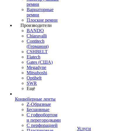
ремни
Вариаторные
ремни
Плоские ремни
Производители
BANDO
Chiaravalli
Contitech
(Германия)
CSHBELT
Elatech
Gates (США)
Megadyne
Mitsuboshi
Optibelt
SWR
Ещё
Конвейерные ленты
Z-Образные
Бесшовные
С гофробортом
и перегородками
С перфорацией
Услуги
Пластиковые