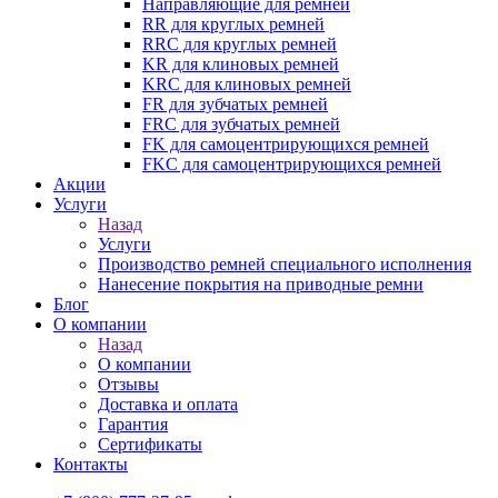
Направляющие для ремней
RR для круглых ремней
RRC для круглых ремней
KR для клиновых ремней
KRC для клиновых ремней
FR для зубчатых ремней
FRC для зубчатых ремней
FK для самоцентрирующихся ремней
FKC для самоцентрирующихся ремней
Акции
Услуги
Назад
Услуги
Производство ремней специального исполнения
Нанесение покрытия на приводные ремни
Блог
О компании
Назад
О компании
Отзывы
Доставка и оплата
Гарантия
Сертификаты
Контакты