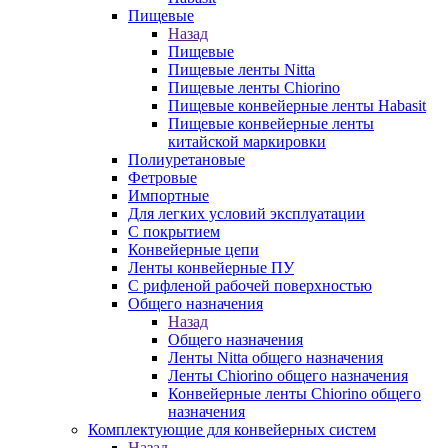
Пищевые
Назад
Пищевые
Пищевые ленты Nitta
Пищевые ленты Chiorino
Пищевые конвейерные ленты Habasit
Пищевые конвейерные ленты
китайской маркировки
Полиуретановые
Фетровые
Импортные
Для легких условий эксплуатации
С покрытием
Конвейерные цепи
Ленты конвейерные ПУ
С рифленой рабочей поверхностью
Общего назначения
Назад
Общего назначения
Ленты Nitta общего назначения
Ленты Chiorino общего назначения
Конвейерные ленты Chiorino общего
назначения
Комплектующие для конвейерных систем
Назад