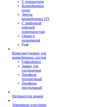
С покрытием
Конвейерные
цепи
Ленты
конвейерные ПУ
С рифленой
рабочей
поверхностью
Общего
назначения
Ещё
Комплектующие для
конвейерных систем
Гофроборта
Замки для
соединения
Профиль
поперечный
Профиль
продольный
Натяжители ремня
Зажимные пластины