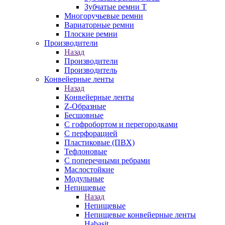
Зубчатые ремни Т
Многоручьевые ремни
Вариаторные ремни
Плоские ремни
Производители
Назад
Производители
Производитель
Конвейерные ленты
Назад
Конвейерные ленты
Z-Образные
Бесшовные
С гофробортом и перегородками
С перфорацией
Пластиковые (ПВХ)
Тефлоновые
С поперечными ребрами
Маслостойкие
Модульные
Непищевые
Назад
Непищевые
Непищевые конвейерные ленты
Habasit