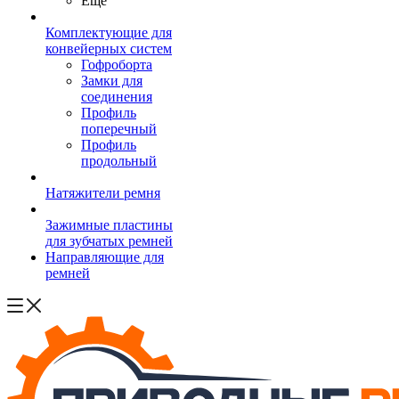
Ещё
Комплектующие для
конвейерных систем
Гофроборта
Замки для
соединения
Профиль
поперечный
Профиль
продольный
Натяжители ремня
Зажимные пластины
для зубчатых ремней
Направляющие для
ремней