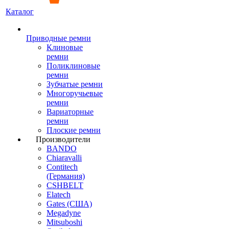
Каталог
Приводные ремни
Клиновые
ремни
Поликлиновые
ремни
Зубчатые ремни
Многоручьевые
ремни
Вариаторные
ремни
Плоские ремни
Производители
BANDO
Chiaravalli
Contitech
(Германия)
CSHBELT
Elatech
Gates (США)
Megadyne
Mitsuboshi