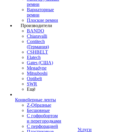
ремни
Вариаторные
ремни
Плоские ремни
Производители
BANDO
Chiaravalli
Contitech
(Германия)
CSHBELT
Elatech
Gates (США)
Megadyne
Mitsuboshi
Optibelt
SWR
Ещё
Конвейерные ленты
Z-Образные
Бесшовные
С гофробортом
и перегородками
С перфорацией
Услуги
Пластиковые