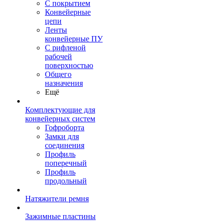
С покрытием
Конвейерные
цепи
Ленты
конвейерные ПУ
С рифленой
рабочей
поверхностью
Общего
назначения
Ещё
Комплектующие для
конвейерных систем
Гофроборта
Замки для
соединения
Профиль
поперечный
Профиль
продольный
Натяжители ремня
Зажимные пластины