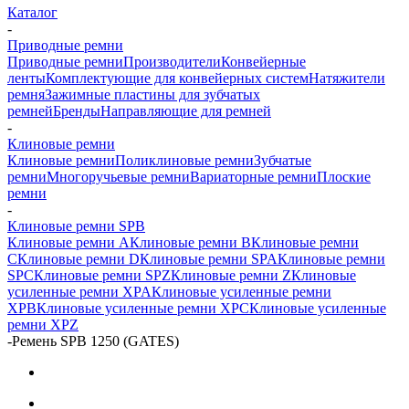
Каталог
-
Приводные ремни
Приводные ремни
Производители
Конвейерные
ленты
Комплектующие для конвейерных систем
Натяжители
ремня
Зажимные пластины для зубчатых
ремней
Бренды
Направляющие для ремней
-
Клиновые ремни
Клиновые ремни
Поликлиновые ремни
Зубчатые
ремни
Многоручьевые ремни
Вариаторные ремни
Плоские
ремни
-
Клиновые ремни SPB
Клиновые ремни A
Клиновые ремни B
Клиновые ремни
C
Клиновые ремни D
Клиновые ремни SPA
Клиновые ремни
SPC
Клиновые ремни SPZ
Клиновые ремни Z
Клиновые
усиленные ремни XPA
Клиновые усиленные ремни
XPB
Клиновые усиленные ремни XPC
Клиновые усиленные
ремни XPZ
-
Ремень SPB 1250 (GATES)