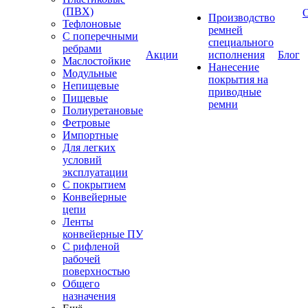
(ПВХ)
Производство
Тефлоновые
ремней
С поперечными
специального
ребрами
Акции
исполнения
Блог
Маслостойкие
Нанесение
Модульные
покрытия на
Непищевые
приводные
Пищевые
ремни
Полиуретановые
Фетровые
Импортные
Для легких
условий
эксплуатации
С покрытием
Конвейерные
цепи
Ленты
конвейерные ПУ
С рифленой
рабочей
поверхностью
Общего
назначения