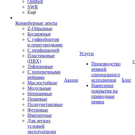
Optibelt
SWR
Ещё
Конвейерные ленты
Z-Образные
Бесшовные
С гофробортом
и перегородками
С перфорацией
Услуги
Пластиковые
(ПВХ)
Производство
Тефлоновые
ремней
С поперечными
специального
ребрами
Акции
исполнения
Блог
Маслостойкие
Нанесение
Модульные
покрытия на
Непищевые
приводные
Пищевые
ремни
Полиуретановые
Фетровые
Импортные
Для легких
условий
эксплуатации