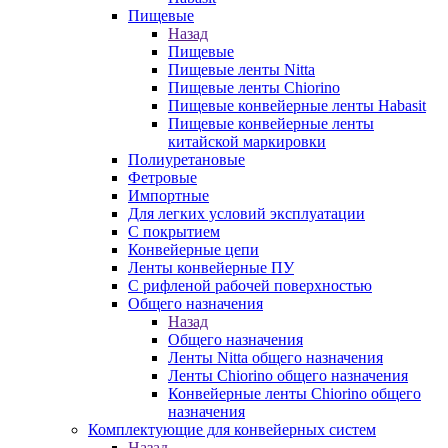
Пищевые
Назад
Пищевые
Пищевые ленты Nitta
Пищевые ленты Chiorino
Пищевые конвейерные ленты Habasit
Пищевые конвейерные ленты
китайской маркировки
Полиуретановые
Фетровые
Импортные
Для легких условий эксплуатации
С покрытием
Конвейерные цепи
Ленты конвейерные ПУ
С рифленой рабочей поверхностью
Общего назначения
Назад
Общего назначения
Ленты Nitta общего назначения
Ленты Chiorino общего назначения
Конвейерные ленты Chiorino общего
назначения
Комплектующие для конвейерных систем
Назад