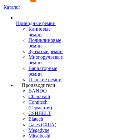
Каталог
Приводные ремни
Клиновые
ремни
Поликлиновые
ремни
Зубчатые ремни
Многоручьевые
ремни
Вариаторные
ремни
Плоские ремни
Производители
BANDO
Chiaravalli
Contitech
(Германия)
CSHBELT
Elatech
Gates (США)
Megadyne
Mitsuboshi