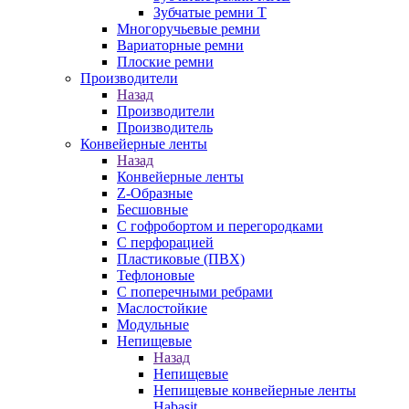
Зубчатые ремни Т
Многоручьевые ремни
Вариаторные ремни
Плоские ремни
Производители
Назад
Производители
Производитель
Конвейерные ленты
Назад
Конвейерные ленты
Z-Образные
Бесшовные
С гофробортом и перегородками
С перфорацией
Пластиковые (ПВХ)
Тефлоновые
С поперечными ребрами
Маслостойкие
Модульные
Непищевые
Назад
Непищевые
Непищевые конвейерные ленты
Habasit