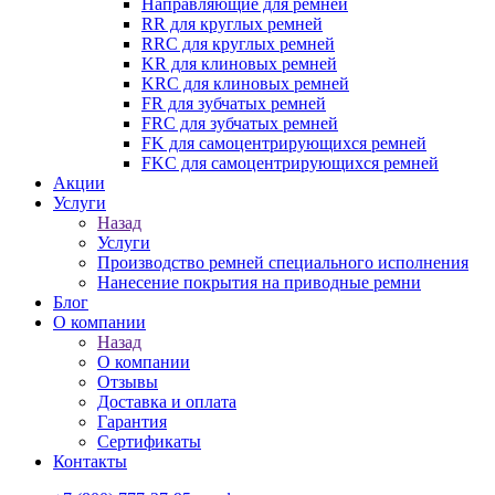
Направляющие для ремней
RR для круглых ремней
RRC для круглых ремней
KR для клиновых ремней
KRC для клиновых ремней
FR для зубчатых ремней
FRC для зубчатых ремней
FK для самоцентрирующихся ремней
FKC для самоцентрирующихся ремней
Акции
Услуги
Назад
Услуги
Производство ремней специального исполнения
Нанесение покрытия на приводные ремни
Блог
О компании
Назад
О компании
Отзывы
Доставка и оплата
Гарантия
Сертификаты
Контакты