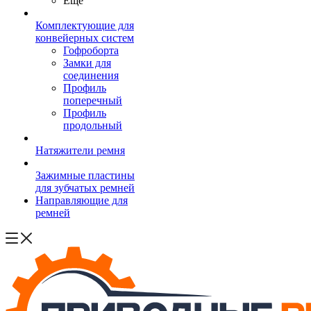
Ещё
Комплектующие для
конвейерных систем
Гофроборта
Замки для
соединения
Профиль
поперечный
Профиль
продольный
Натяжители ремня
Зажимные пластины
для зубчатых ремней
Направляющие для
ремней