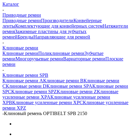
Каталог
-
Приводные ремни
Приводные ремни
Производители
Конвейерные
ленты
Комплектующие для конвейерных систем
Натяжители
ремня
Зажимные пластины для зубчатых
ремней
Бренды
Направляющие для ремней
-
Клиновые ремни
Клиновые ремни
Поликлиновые ремни
Зубчатые
ремни
Многоручьевые ремни
Вариаторные ремни
Плоские
ремни
-
Клиновые ремни SPB
Клиновые ремни A
Клиновые ремни B
Клиновые ремни
C
Клиновые ремни D
Клиновые ремни SPA
Клиновые ремни
SPC
Клиновые ремни SPZ
Клиновые ремни Z
Клиновые
усиленные ремни XPA
Клиновые усиленные ремни
XPB
Клиновые усиленные ремни XPC
Клиновые усиленные
ремни XPZ
-
Клиновый ремень OPTIBELT SPB 2150