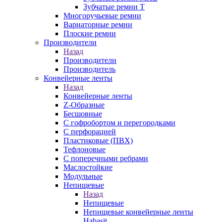
Зубчатые ремни Т
Многоручьевые ремни
Вариаторные ремни
Плоские ремни
Производители
Назад
Производители
Производитель
Конвейерные ленты
Назад
Конвейерные ленты
Z-Образные
Бесшовные
С гофробортом и перегородками
С перфорацией
Пластиковые (ПВХ)
Тефлоновые
С поперечными ребрами
Маслостойкие
Модульные
Непищевые
Назад
Непищевые
Непищевые конвейерные ленты
Habasit