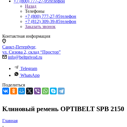
+7 (800) 777-27-95
телефон
Назад
Телефоны
+7 (800) 777-27-95
телефон
+7 (812) 309-39-85
телефон
Заказать звонок
Контактная информация
Санкт-Петербург,
ул. Сизова 2, склад “Простор”
info@beltprivod.ru
Telegram
WhatsApp
Поделиться
Клиновый ремень OPTIBELT SPB 2150
Главная
-