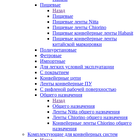
Пищевые
Назад
Пищевые
Пищевые ленты Nitta
Пищевые ленты Chiorino
Пищевые конвейерные ленты Habasit
Пищевые конвейерные ленты
китайской маркировки
Полиуретановые
Фетровые
Импортные
Для легких условий эксплуатации
С покрытием
Конвейерные цепи
Ленты конвейерные ПУ
С рифленой рабочей поверхностью
Общего назначения
Назад
Общего назначения
Ленты Nitta общего назначения
Ленты Chiorino общего назначения
Конвейерные ленты Chiorino общего
назначения
Комплектующие для конвейерных систем
Назад