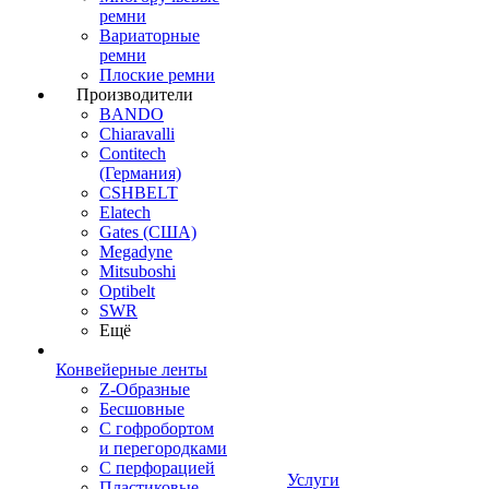
ремни
Вариаторные
ремни
Плоские ремни
Производители
BANDO
Chiaravalli
Contitech
(Германия)
CSHBELT
Elatech
Gates (США)
Megadyne
Mitsuboshi
Optibelt
SWR
Ещё
Конвейерные ленты
Z-Образные
Бесшовные
С гофробортом
и перегородками
С перфорацией
Услуги
Пластиковые