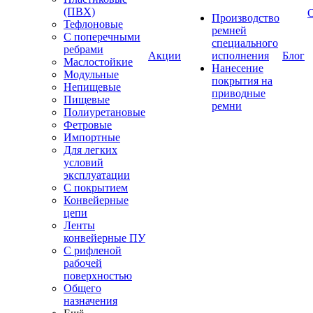
(ПВХ)
Производство
Тефлоновые
ремней
С поперечными
специального
ребрами
Акции
исполнения
Блог
Маслостойкие
Нанесение
Модульные
покрытия на
Непищевые
приводные
Пищевые
ремни
Полиуретановые
Фетровые
Импортные
Для легких
условий
эксплуатации
С покрытием
Конвейерные
цепи
Ленты
конвейерные ПУ
С рифленой
рабочей
поверхностью
Общего
назначения