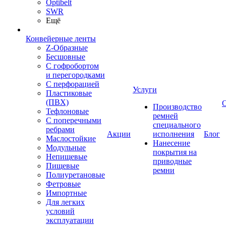
Optibelt
SWR
Ещё
Конвейерные ленты
Z-Образные
Бесшовные
С гофробортом
и перегородками
С перфорацией
Услуги
Пластиковые
(ПВХ)
Производство
Тефлоновые
ремней
С поперечными
специального
ребрами
Акции
исполнения
Блог
Маслостойкие
Нанесение
Модульные
покрытия на
Непищевые
приводные
Пищевые
ремни
Полиуретановые
Фетровые
Импортные
Для легких
условий
эксплуатации