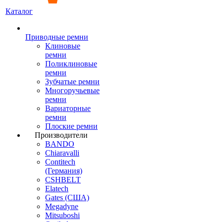
Каталог
Приводные ремни
Клиновые
ремни
Поликлиновые
ремни
Зубчатые ремни
Многоручьевые
ремни
Вариаторные
ремни
Плоские ремни
Производители
BANDO
Chiaravalli
Contitech
(Германия)
CSHBELT
Elatech
Gates (США)
Megadyne
Mitsuboshi