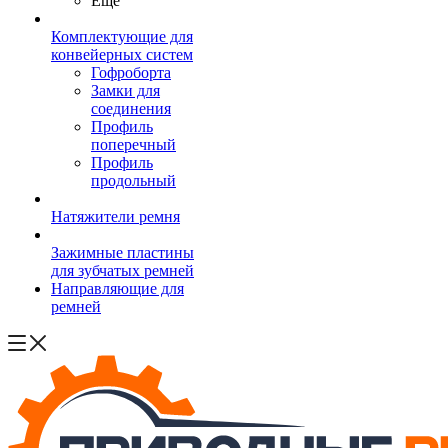
Ещё
Комплектующие для
конвейерных систем
Гофроборта
Замки для
соединения
Профиль
поперечный
Профиль
продольный
Натяжители ремня
Зажимные пластины
для зубчатых ремней
Направляющие для
ремней