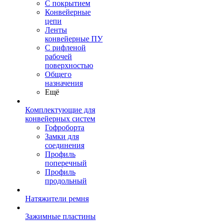
С покрытием
Конвейерные
цепи
Ленты
конвейерные ПУ
С рифленой
рабочей
поверхностью
Общего
назначения
Ещё
Комплектующие для
конвейерных систем
Гофроборта
Замки для
соединения
Профиль
поперечный
Профиль
продольный
Натяжители ремня
Зажимные пластины