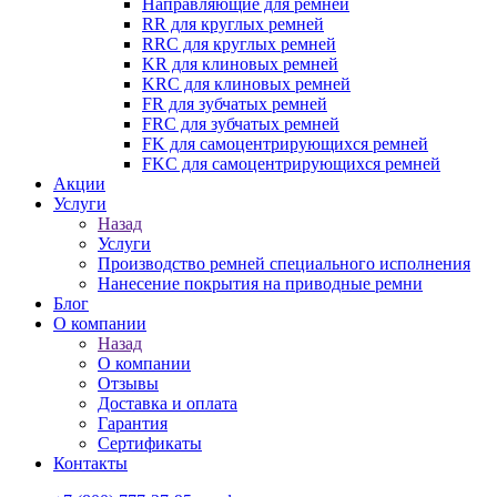
Направляющие для ремней
RR для круглых ремней
RRC для круглых ремней
KR для клиновых ремней
KRC для клиновых ремней
FR для зубчатых ремней
FRC для зубчатых ремней
FK для самоцентрирующихся ремней
FKC для самоцентрирующихся ремней
Акции
Услуги
Назад
Услуги
Производство ремней специального исполнения
Нанесение покрытия на приводные ремни
Блог
О компании
Назад
О компании
Отзывы
Доставка и оплата
Гарантия
Сертификаты
Контакты