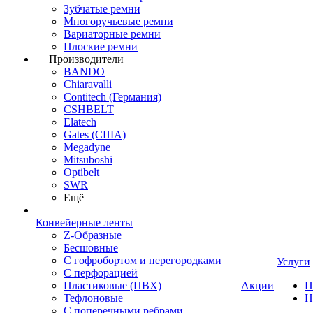
Зубчатые ремни
Многоручьевые ремни
Вариаторные ремни
Плоские ремни
Производители
BANDO
Chiaravalli
Contitech (Германия)
CSHBELT
Elatech
Gates (США)
Megadyne
Mitsuboshi
Optibelt
SWR
Ещё
Конвейерные ленты
Z-Образные
Бесшовные
С гофробортом и перегородками
Услуги
С перфорацией
Пластиковые (ПВХ)
Акции
П
Тефлоновые
Н
С поперечными ребрами