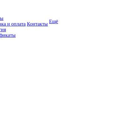
вы
Ещё
вка и оплата
Контакты
тия
фикаты