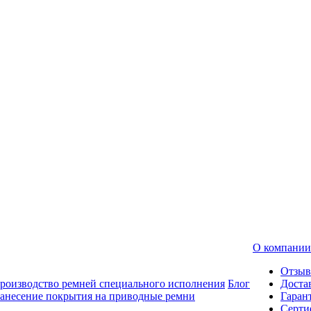
О компании
Отзы
роизводство ремней специального исполнения
Блог
Доста
анесение покрытия на приводные ремни
Гаран
Серти