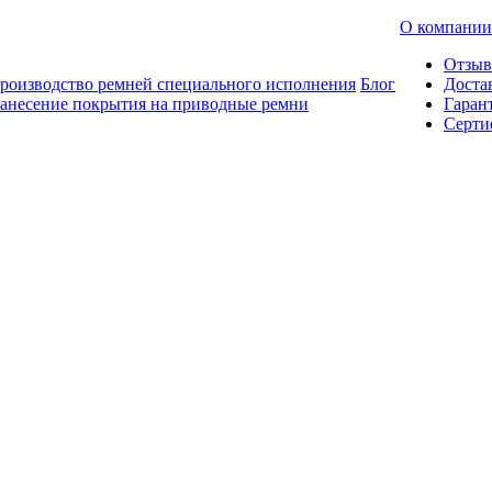
О компании
Отзы
роизводство ремней специального исполнения
Блог
Доста
анесение покрытия на приводные ремни
Гаран
Серти