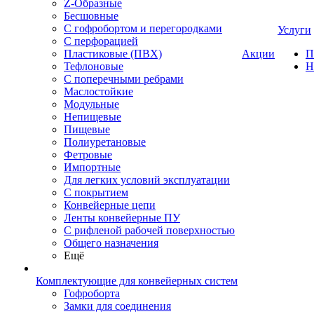
Z-Образные
Бесшовные
С гофробортом и перегородками
Услуги
С перфорацией
Пластиковые (ПВХ)
Акции
П
Тефлоновые
Н
С поперечными ребрами
Маслостойкие
Модульные
Непищевые
Пищевые
Полиуретановые
Фетровые
Импортные
Для легких условий эксплуатации
С покрытием
Конвейерные цепи
Ленты конвейерные ПУ
С рифленой рабочей поверхностью
Общего назначения
Ещё
Комплектующие для конвейерных систем
Гофроборта
Замки для соединения