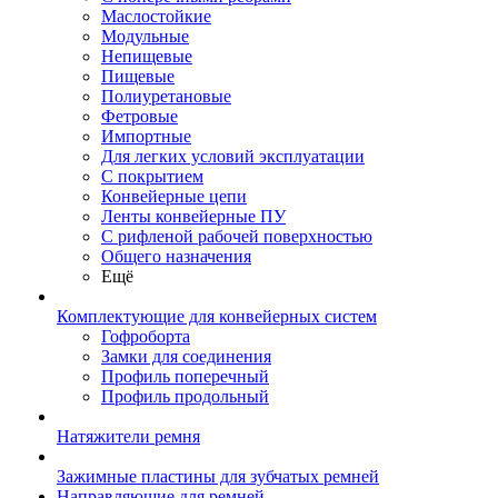
Маслостойкие
Модульные
Непищевые
Пищевые
Полиуретановые
Фетровые
Импортные
Для легких условий эксплуатации
С покрытием
Конвейерные цепи
Ленты конвейерные ПУ
С рифленой рабочей поверхностью
Общего назначения
Ещё
Комплектующие для конвейерных систем
Гофроборта
Замки для соединения
Профиль поперечный
Профиль продольный
Натяжители ремня
Зажимные пластины для зубчатых ремней
Направляющие для ремней