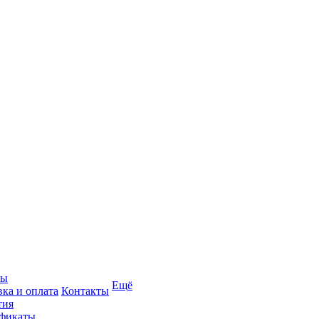
вы
Ещё
вка и оплата
Контакты
тия
фикаты