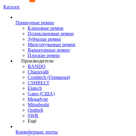
Каталог
Приводные ремни
Клиновые ремни
Поликлиновые ремни
Зубчатые ремни
Многоручьевые ремни
Вариаторные ремни
Плоские ремни
Производители
BANDO
Chiaravalli
Contitech (Германия)
CSHBELT
Elatech
Gates (США)
Megadyne
Mitsuboshi
Optibelt
SWR
Ещё
Конвейерные ленты